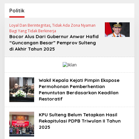
Kabupaten Donggala
Masa Persidangan III
Sebagai Tersangka
Tahun Sidang
Politik
Dugaan Korupsi
2025/2026
Pemungutan Pajak
Loyal Dan Berintegritas
,
Tidak Ada Zona Nyaman
Pertambangan
Bagi Yang Tidak Berkinerja
Bocor Alus Dari Gubernur Anwar Hafid
“Guncangan Besar” Pemprov Sulteng
di Akhir Tahun 2025
Wakil Kepala Kejati Pimpin Ekspose
Permohonan Pemberhentian
Penuntutan Berdasarkan Keadilan
Restoratif
KPU Sulteng Belum Tetapkan Hasil
Rekapitulasi PDPB Triwulan II Tahun
2025