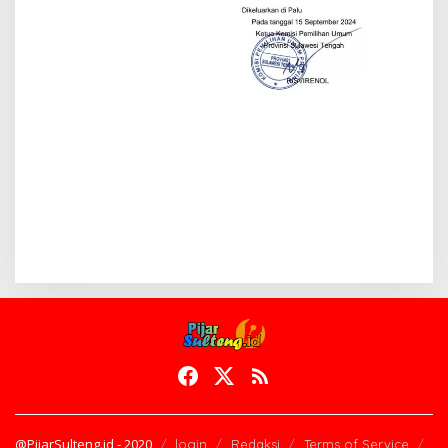
@PijarSulteng.id - 2020
login
Redaksi
Terms of Service