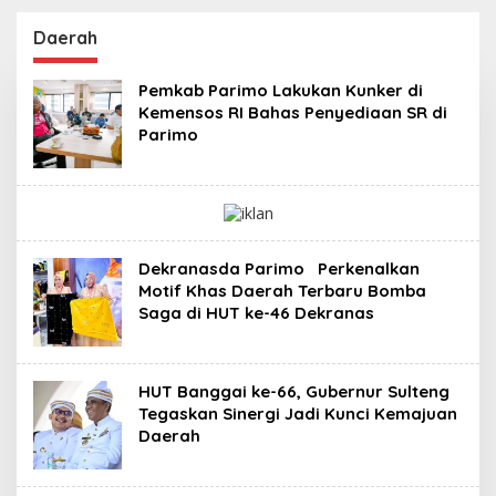
Kabupaten Donggala
Masa Persidangan III
Sebagai Tersangka
Tahun Sidang
Daerah
Dugaan Korupsi
2025/2026
Pemungutan Pajak
Pemkab Parimo Lakukan Kunker di
Pertambangan
Kemensos RI Bahas Penyediaan SR di
Parimo
Dekranasda Parimo Perkenalkan
Motif Khas Daerah Terbaru Bomba
Saga di HUT ke-46 Dekranas
HUT Banggai ke-66, Gubernur Sulteng
Tegaskan Sinergi Jadi Kunci Kemajuan
Daerah