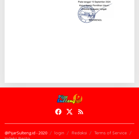
@PijarSulteng.id - 2020
login
Redaksi
Terms of Service
Indeks Berita