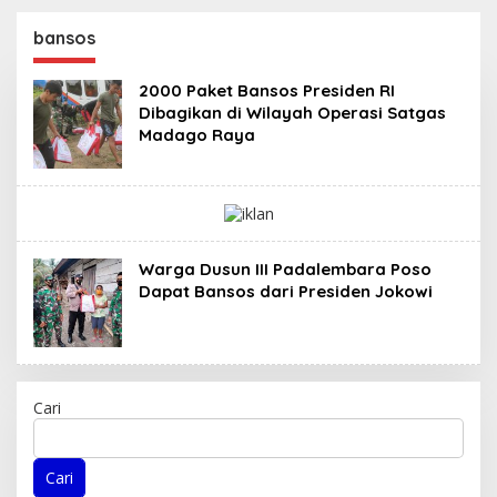
Desa Air Panas
Cukong Tambang PETI
di Kabupaten Poso
bansos
2000 Paket Bansos Presiden RI
Dibagikan di Wilayah Operasi Satgas
Madago Raya
Warga Dusun III Padalembara Poso
Dapat Bansos dari Presiden Jokowi
Cari
Cari