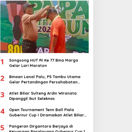
Nasional
1
Songsong HUT RI Ke 77 Bina Marga
Gelar Lari Maraton
2
Binaan Lanal Palu, PS Tambu Utama
Gelar Pertandingan Persahabatan
dengan PS Sigi
3
Atlet Biliar Sulteng Ardin Wiranata
Dipanggil Ikut Seleknas
4
Open Tournament Tenn Ball Piala
Gubernur Cup I Diramaikan Atlet Biliar
Nasional
5
Pangeran Dirgantara Berjaya di
Kejuaraan Paralayang Gubernur Cup 1