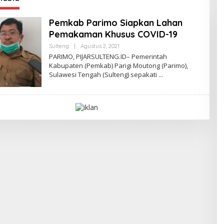
Pemkab Parimo Siapkan Lahan
Pemakaman Khusus COVID-19
Sulteng
|
Agustus 2, 2021
O
L
PARIMO, PIJARSULTENG.ID– Pemerintah
E
Kabupaten (Pemkab) Parigi Moutong (Parimo),
H
Sulawesi Tengah (Sulteng) sepakati
A
D
M
I
N