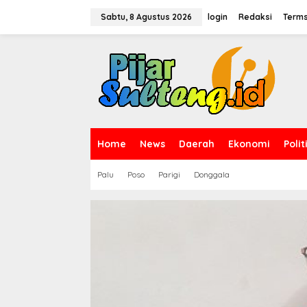
L
e
Sabtu, 8 Agustus 2026
login
Redaksi
Terms
w
a
t
i
k
e
k
o
n
t
Home
News
Daerah
Ekonomi
Polit
e
n
Palu
Poso
Parigi
Donggala