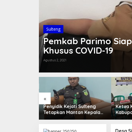
Sulteng
Pemkab Parimo Sia
Khusus COVID-19
Agustus 2, 2021
«
i TelkomGroup
Penyidik Kejati Sulteng
Ketua 
an Hasil,
Tetapkan Mantan Kepala
Kabupa
atat Kinerja
Bapenda Kabupaten
Laksan
uat
Donggala Sebagai
Persida
 Digital
Tersangka Dugaan Korupsi
Sidang
Desa Si