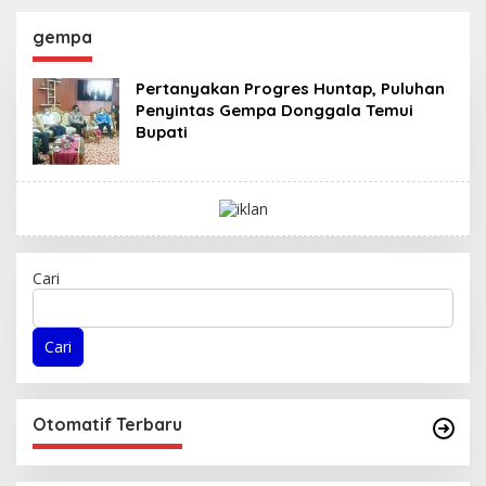
Kabupaten Donggala
Masa Persidangan III
Sebagai Tersangka
Tahun Sidang
gempa
Dugaan Korupsi
2025/2026
Pemungutan Pajak
Pertanyakan Progres Huntap, Puluhan
Pertambangan
Penyintas Gempa Donggala Temui
Bupati
Cari
Cari
Otomatif Terbaru