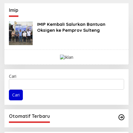
Ujung Tombak di
Pelaksanaan
Masyarakat
Normalisasi Sungai di
Imip
Desa Air Panas
IMIP Kembali Salurkan Bantuan
Oksigen ke Pemprov Sulteng
Cari
Cari
Otomatif Terbaru