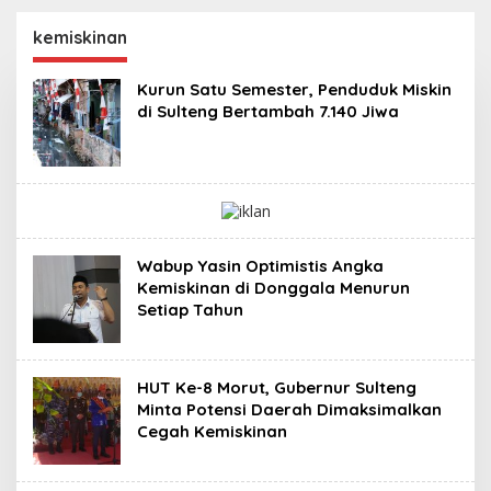
Kabupaten Donggala
Masa Persidangan III
Sebagai Tersangka
Tahun Sidang
kemiskinan
Dugaan Korupsi
2025/2026
Pemungutan Pajak
Kurun Satu Semester, Penduduk Miskin
Pertambangan
di Sulteng Bertambah 7.140 Jiwa
Wabup Yasin Optimistis Angka
Kemiskinan di Donggala Menurun
Setiap Tahun
HUT Ke-8 Morut, Gubernur Sulteng
Minta Potensi Daerah Dimaksimalkan
Cegah Kemiskinan