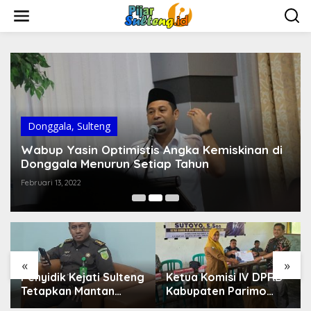
L
e
w
a
t
i
k
e
k
o
Donggala
,
Sulteng
n
t
Wabup Yasin Optimistis Angka Kemiskinan di
e
Donggala Menurun Setiap Tahun
n
Februari 13, 2022
«
»
Penyidik Kejati Sulteng
Ketua Komisi IV DPRD
Tetapkan Mantan
Kabupaten Parimo
Kepala Bapenda
Laksanakan Reses