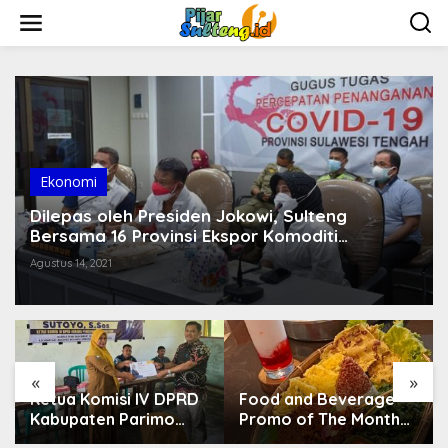
L
e
w
a
t
i
k
e
k
o
Ekonomi
n
t
Dilepas oleh Presiden Jokowi, Sulteng
e
Bersama 16 Provinsi Ekspor Komoditi
n
Pertanian
Agustus 14, 2021
«
»
Ketua Komisi IV DPRD
Food and Beverage
Kabupaten Parimo
Promo of The Month
Laksanakan Reses
Agustus