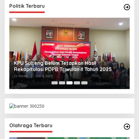
Politik Terbaru
KPU Sulteng Belum Tetapkan Hasil
P
Rekapitulasi PDPB Triwulan II Tahun 2025
A
T
Di Politik
|
Juli 4, 2025
Di 
Olahraga Terbaru