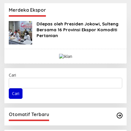
Masa Persidangan III
Tahun Sidang
Merdeka Ekspor
2025/2026
Dilepas oleh Presiden Jokowi, Sulteng
Bersama 16 Provinsi Ekspor Komoditi
Pertanian
Cari
Cari
Otomatif Terbaru