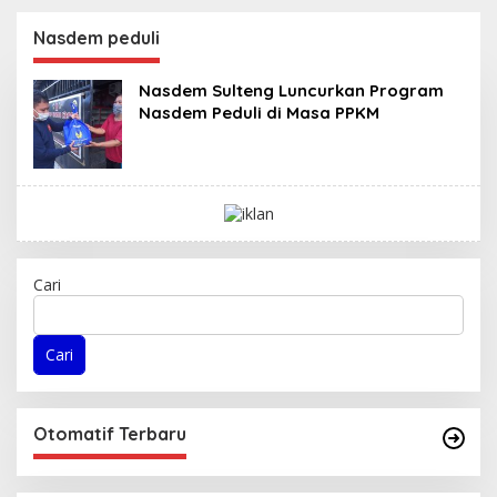
Cukong Tambang PETI
InfraNexia Catat
di Kabupaten Poso
Kinerja Positif Perkuat
Nasdem peduli
Infrastruktur Digital
Nasional
Nasdem Sulteng Luncurkan Program
Nasdem Peduli di Masa PPKM
Cari
Cari
Otomatif Terbaru