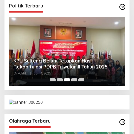
Politik Terbaru
KPU Sulteng Belum Tetapkan Hasil
P
Rekapitulasi PDPB Triwulan II Tahun 2025
A
T
Di Politik
|
Juli 4, 2025
Di 
Olahraga Terbaru