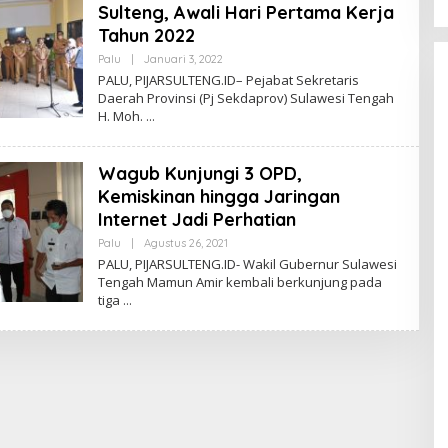
S
Sulteng, Awali Hari Pertama Kerja
A
Tahun 2022
Palu
|
Januari 3, 2022
O
L
PALU, PIJARSULTENG.ID– Pejabat Sekretaris
E
Daerah Provinsi (Pj Sekdaprov) Sulawesi Tengah
H
H. Moh.
S
R
I
H
Wagub Kunjungi 3 OPD,
A
F
Kemiskinan hingga Jaringan
S
A
Internet Jadi Perhatian
Palu
|
Agustus 26, 2021
O
L
PALU, PIJARSULTENG.ID- Wakil Gubernur Sulawesi
E
Tengah Mamun Amir kembali berkunjung pada
H
tiga
A
D
M
I
N