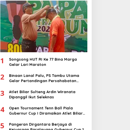
1
Songsong HUT RI Ke 77 Bina Marga
Gelar Lari Maraton
2
Binaan Lanal Palu, PS Tambu Utama
Gelar Pertandingan Persahabatan
dengan PS Sigi
3
Atlet Biliar Sulteng Ardin Wiranata
Dipanggil Ikut Seleknas
4
Open Tournament Tenn Ball Piala
Gubernur Cup I Diramaikan Atlet Biliar
Nasional
5
Pangeran Dirgantara Berjaya di
Kejuaraan Paralayang Gubernur Cup 1