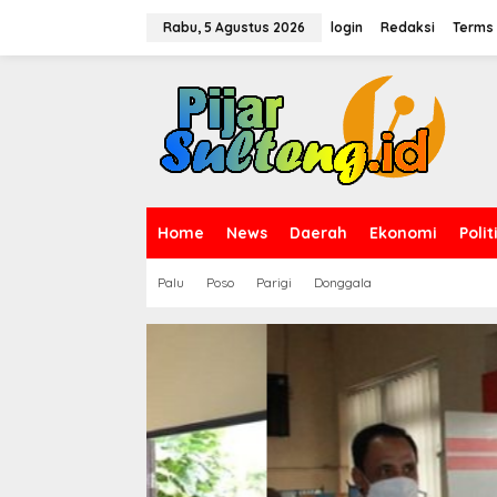
L
e
Rabu, 5 Agustus 2026
login
Redaksi
Terms 
w
a
t
i
k
e
k
o
n
t
Home
News
Daerah
Ekonomi
Polit
e
n
Palu
Poso
Parigi
Donggala