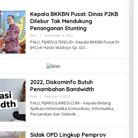
Kepala BKKBN Pusat: Dinas P2KB
Dilebur Tak Mendukung
Penanganan Stunting
Palu
|
November 4, 2022
O
L
PALU, PIJARSULTENG.ID– Kepala BKKBN Pusat Dr
E
(HC) dr Hasto Wadoyo Sp. GO
H
A
B
I
D
I
N
2022, Diskominfo Butuh
Penambahan Bandwidth
Palu
|
Februari 9, 2022
O
L
PALU, PIJARSULAWESI.COM – Kepala Bidang
E
Aplikasi Informatika Komunikasi, Informatika,
H
Persandian dan Statistik
S
R
I
H
A
Sidak OPD Lingkup Pemprov
F