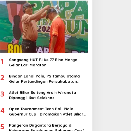
Nasional
1
Songsong HUT RI Ke 77 Bina Marga
Gelar Lari Maraton
2
Binaan Lanal Palu, PS Tambu Utama
Gelar Pertandingan Persahabatan
dengan PS Sigi
3
Atlet Biliar Sulteng Ardin Wiranata
Dipanggil Ikut Seleknas
4
Open Tournament Tenn Ball Piala
Gubernur Cup I Diramaikan Atlet Biliar
Nasional
5
Pangeran Dirgantara Berjaya di
Kejuaraan Paralayang Gubernur Cup 1