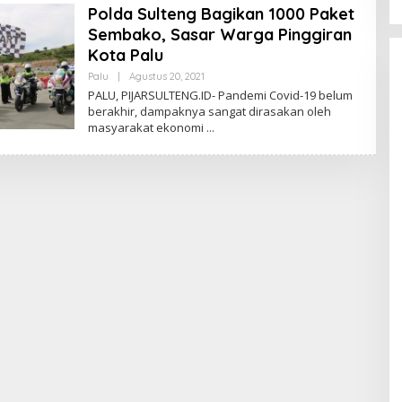
Polda Sulteng Bagikan 1000 Paket
N
Sembako, Sasar Warga Pinggiran
Kota Palu
Palu
|
Agustus 20, 2021
O
L
PALU, PIJARSULTENG.ID- Pandemi Covid-19 belum
E
berakhir, dampaknya sangat dirasakan oleh
H
masyarakat ekonomi
A
D
M
I
N