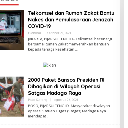
Telkomsel dan Rumah Zakat Bantu
Nakes dan Pemulasaraan Jenazah
COVID-19
Ekonomi
|
Oktober 21, 2021
O
L
JAKARTA, PIJARSULTENG.ID– Telkomsel bersinergi
E
bersama Rumah Zakat menyerahkan bantuan
H
kepada tenaga kesehatan
A
D
M
I
N
2000 Paket Bansos Presiden RI
Dibagikan di Wilayah Operasi
Satgas Madago Raya
Poso
,
Sulteng
|
Agustus 26, 2021
O
L
POSO, PIJARSULTENG.ID- Masyarakat di wilayah
E
operasi Satuan Tugas (Satgas) Madago Raya
H
mendapat
A
D
M
I