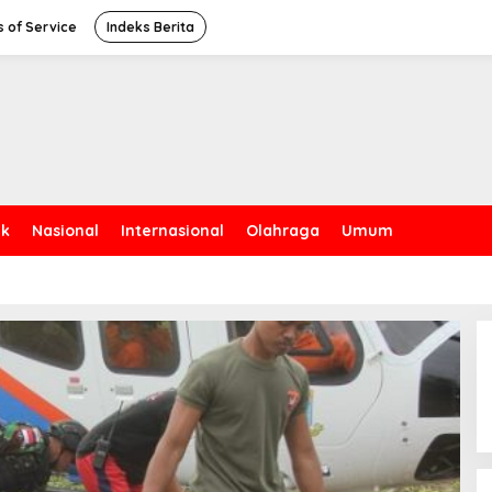
 of Service
Indeks Berita
ik
Nasional
Internasional
Olahraga
Umum