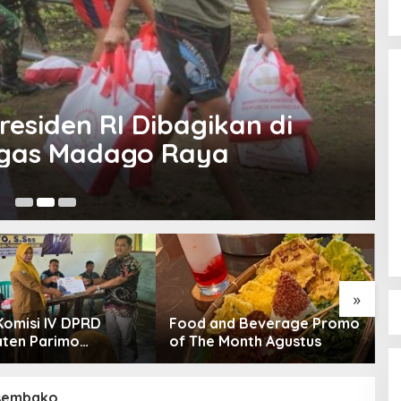
esiden RI Dibagikan di
tgas Madago Raya
Ok
Bocor Alus Dari Gubernur Anwar
Hafid “Guncangan Besar”
Pemprov Sulteng di Akhir Tahun
Di Politik
|
Desember 26, 2025
2025
»
Komisi IV DPRD
Food and Beverage Promo
W
ten Parimo
of The Month Agustus
S
akan Reses Masa
N
ngan III Tahun
T
 2025/2026
sembako