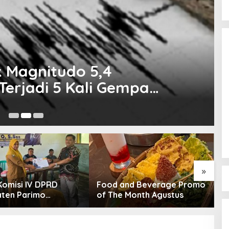
 Magnitudo 5,4
erjadi 5 Kali Gempa
Ok
Bocor Alus Dari Gubernur Anwar
Hafid “Guncangan Besar”
Pemprov Sulteng di Akhir Tahun
Di Politik
|
Desember 26, 2025
2025
»
Komisi IV DPRD
Food and Beverage Promo
W
ten Parimo
of The Month Agustus
S
akan Reses Masa
N
ngan III Tahun
T
 2025/2026