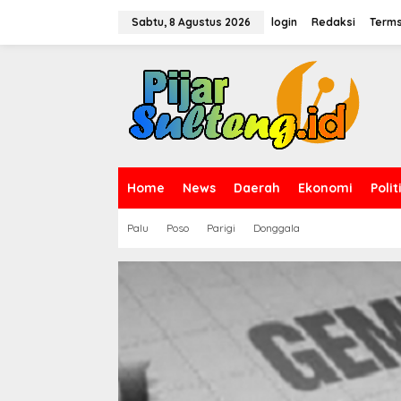
L
e
Sabtu, 8 Agustus 2026
login
Redaksi
Terms
w
a
t
i
k
e
k
o
n
t
Home
News
Daerah
Ekonomi
Polit
e
n
Palu
Poso
Parigi
Donggala