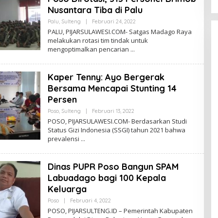
F
Nusantara Tiba di Palu
S
A
Palu
,
Sulteng
|
Februari 24, 2022
O
L
PALU, PIJARSULAWESI.COM- Satgas Madago Raya
E
melakukan rotasi tim tindak untuk
H
mengoptimalkan pencarian
S
R
I
H
Kaper Tenny: Ayo Bergerak
A
F
Bersama Mencapai Stunting 14
S
A
Persen
Poso
,
Sulteng
|
Februari 13, 2022
O
L
POSO, PIJARSULAWESI.COM- Berdasarkan Studi
E
Status Gizi Indonesia (SSGI) tahun 2021 bahwa
H
prevalensi
S
R
I
H
Dinas PUPR Poso Bangun SPAM
A
F
Labuadago bagi 100 Kepala
S
A
Keluarga
Poso
|
Februari 4, 2022
O
L
POSO, PIJARSULTENG.ID – Pemerintah Kabupaten
E