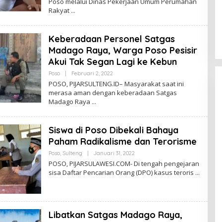
Poso melalui Dinas Pekerjaan Umum Perumahan
H
Rakyat
S
R
I
H
Keberadaan Personel Satgas
A
F
Madago Raya, Warga Poso Pesisir
S
A
Akui Tak Segan Lagi ke Kebun
Poso
|
Februari 2, 2022
O
L
POSO, PIJARSULTENG.ID– Masyarakat saat ini
E
merasa aman dengan keberadaan Satgas
H
Madago Raya
S
R
I
H
Siswa di Poso Dibekali Bahaya
A
F
Paham Radikalisme dan Terorisme
S
A
Poso
,
Sulteng
|
Januari 31, 2022
O
L
POSO, PIJARSULAWESI.COM- Di tengah pengejaran
E
sisa Daftar Pencarian Orang (DPO) kasus teroris
H
S
R
I
H
A
Libatkan Satgas Madago Raya,
F