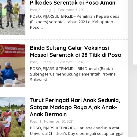
S
Pilkades Serentak di Poso Aman
A
Poso
,
Sulteng
|
Desember 5, 2021
O
L
POSO, PIJARSULTENG.ID– Pemilihan Kepala desa
E
(Pilkades) serentak tahun 2021 di Kabupaten
H
Poso
A
D
M
I
N
Binda Sulteng Gelar Vaksinasi
Massal Serentak di 28 Titik di Poso
Poso
,
Sulteng
|
Desember 1, 2021
O
L
POSO, PIJARSULTENG.ID – BIN Daerah (Binda)
E
Sulteng terus mendukung Pemerintah Provinsi
H
Sulawesi
A
D
M
I
N
Turut Peringati Hari Anak Sedunia,
Satgas Madago Raya Ajak Anak-
Anak Bermain
Poso
|
November 30, 2021
O
L
POSO, PIJARSULTENG.ID– Hari anak sedunia atau
E
Universal Children’s Day diperingati setiap tanggal
H