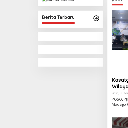
Pemungutan Pajak
Pertambangan
Berita Terbaru
Kasatg
Wilaya
Poso
,
Sulte
POSO, PI
Madago R