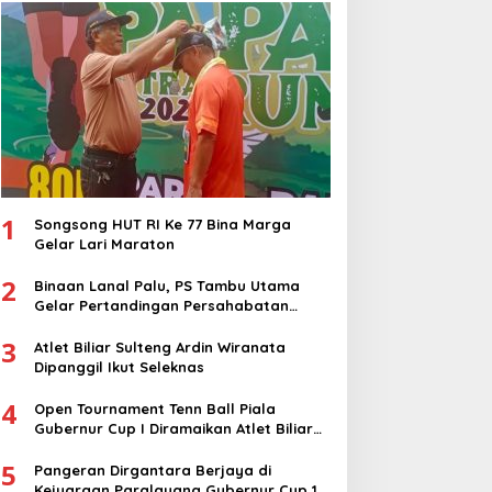
Nasional
1
Songsong HUT RI Ke 77 Bina Marga
Gelar Lari Maraton
2
Binaan Lanal Palu, PS Tambu Utama
Gelar Pertandingan Persahabatan
dengan PS Sigi
3
Atlet Biliar Sulteng Ardin Wiranata
Dipanggil Ikut Seleknas
4
Open Tournament Tenn Ball Piala
Gubernur Cup I Diramaikan Atlet Biliar
Nasional
5
Pangeran Dirgantara Berjaya di
Kejuaraan Paralayang Gubernur Cup 1