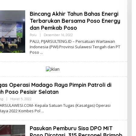
Bincang Akhir Tahun Bahas Energi
Terbarukan Bersama Poso Energy
dan Pemkab Poso
Palu
|
Desember 16, 2022
O
L
PALU, PIJARSULTENG.ID – Persatuan Wartawan
E
Indonesia (PWI) Provinsi Sulawesi Tengah dan PT
H
Poso
S
R
I
H
A
F
S
A
as Operasi Madago Raya Pimpin Patroli di
h Poso Pesisir Selatan
ng
|
Maret 5, 2022
O
L
JARSULAWESI.COM- Kepala Satuan Tugas (Kasatgas) Operasi
E
aya 2022 Kombes Pol
H
S
R
I
Pasukan Pemburu Sisa DPO MIT
H
A
Poso Dirotasi, 315 Personel Brimob