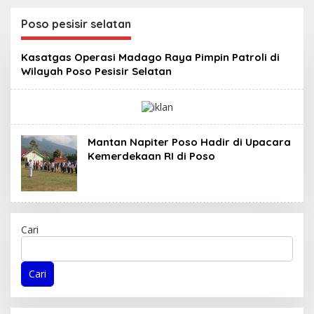
Kabupaten Donggala
Masa Persidangan III
Sebagai Tersangka
Tahun Sidang
Poso pesisir selatan
Dugaan Korupsi
2025/2026
Pemungutan Pajak
Kasatgas Operasi Madago Raya Pimpin Patroli di
Pertambangan
Wilayah Poso Pesisir Selatan
Mantan Napiter Poso Hadir di Upacara
Kemerdekaan RI di Poso
Cari
Cari