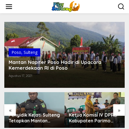
L
e
w
a
t
i
k
e
k
o
Poso
,
Sulteng
n
t
Mantan Napiter Poso Hadir di Upacara
e
Kemerdekaan RI di Poso
n
Agustus 17, 2021
«
»
Penyidik Kejati Sulteng
Ketua Komisi IV DPRD
Tetapkan Mantan
Kabupaten Parimo
Kepala Bapenda
Laksanakan Reses