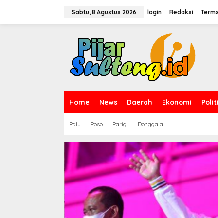
L
e
Sabtu, 8 Agustus 2026
login
Redaksi
Terms
w
a
t
i
k
e
k
o
n
t
Home
News
Daerah
Ekonomi
Polit
e
n
Palu
Poso
Parigi
Donggala