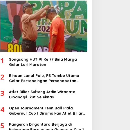
Nasional
1
Songsong HUT RI Ke 77 Bina Marga
Gelar Lari Maraton
2
Binaan Lanal Palu, PS Tambu Utama
Gelar Pertandingan Persahabatan
dengan PS Sigi
3
Atlet Biliar Sulteng Ardin Wiranata
Dipanggil Ikut Seleknas
4
Open Tournament Tenn Ball Piala
Gubernur Cup I Diramaikan Atlet Biliar
Nasional
5
Pangeran Dirgantara Berjaya di
Kejuaraan Paralayang Gubernur Cup 1