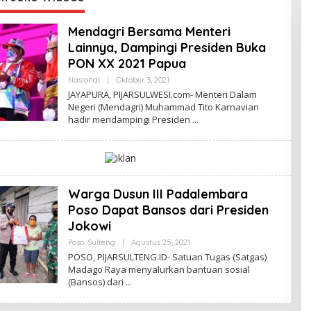
Mendagri Bersama Menteri
Lainnya, Dampingi Presiden Buka
PON XX 2021 Papua
Nasional
|
Oktober 3, 2021
O
L
JAYAPURA, PIJARSULWESI.com- Menteri Dalam
E
Negeri (Mendagri) Muhammad Tito Karnavian
H
hadir mendampingi Presiden
A
D
M
I
N
Warga Dusun III Padalembara
Poso Dapat Bansos dari Presiden
Jokowi
Poso
,
Sulteng
|
Agustus 25, 2021
O
L
POSO, PIJARSULTENG.ID- Satuan Tugas (Satgas)
E
Madago Raya menyalurkan bantuan sosial
H
(Bansos) dari
A
D
M
I