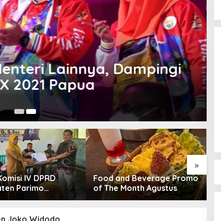
enteri Lainnya, Dampingi
XX 2021 Papua
Ag
Bocor Alus Dari Gubernur Anwar
Hafid “Guncangan Besar”
Pemprov Sulteng di Akhir Tahun
Di Politik
|
Desember 26, 2025
2025
»
Komisi IV DPRD
Food and Beverage Promo
W
ten Parimo
of The Month Agustus
S
akan Reses Masa
N
ngan III Tahun
T
 2025/2026
en Joko Widodo