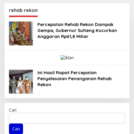
Ujung Tombak di
Pelaksanaan
Masyarakat
Normalisasi Sungai di
rehab rekon
Desa Air Panas
Percepatan Rehab Rekon Dampak
Gempa, Gubernur Sulteng Kucurkan
Anggaran Rp61,8 Miliar
Ini Hasil Rapat Percepatan
Penyelesaian Penanganan Rehab
Rekon
Cari
Cari