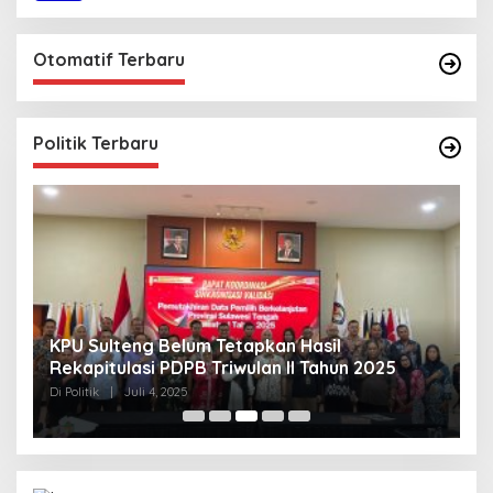
Otomatif Terbaru
Politik Terbaru
KPU Sulteng Belum Tetapkan Hasil
P
Rekapitulasi PDPB Triwulan II Tahun 2025
A
T
Di Politik
|
Juli 4, 2025
Di 