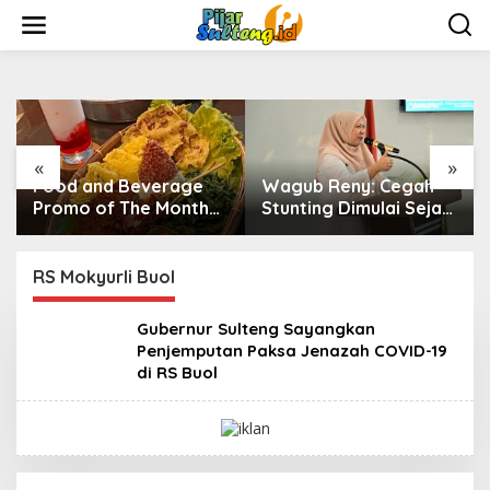
L
e
w
a
t
i
k
e
«
»
k
Food and Beverage
Wagub Reny: Cegah
o
n
Promo of The Month
Stunting Dimulai Sejak
t
Agustus
Pra Nikah, TP-PKK Jadi
e
Ujung Tombak di
n
Masyarakat
RS Mokyurli Buol
Gubernur Sulteng Sayangkan
Penjemputan Paksa Jenazah COVID-19
di RS Buol