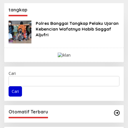
Perkuat Fondasi
Desa Air Panas
Menuju Porprov X
tangkap
Sulteng
Polres Banggai Tangkap Pelaku Ujaran
Kebencian Wafatnya Habib Saggaf
Aljufri
Cari
Cari
Otomatif Terbaru