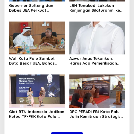
Gubernur Sulteng dan
LBH Tonakodi Lakukan
Dubes UEA Perkuat
Kunjungan Silaturahmi ke
Komitmen Investasi, Empat
Kantor Kejari Parimo
Sektor Jadi Prioritas
Wali Kota Palu Sambut
Azwar Anas Tekankan:
Duta Besar UEA, Bahas
Harus Ada Pemeriksaan
Peluang Investasi di KEK
Mendetail Terkait Dugaan
Palu
Pelanggaran AMDAL di
Lokasi CPM
Giat BTN Indonesia Jadikan
DPC PERADI FBI Kota Palu
Ketua TP-PKK Kota Palu
Jalin Kemitraan Strategis
sebagai Narasumber
dengan Lapas Perempuan
Fashion Week 2026
Kelas IIIA Palu