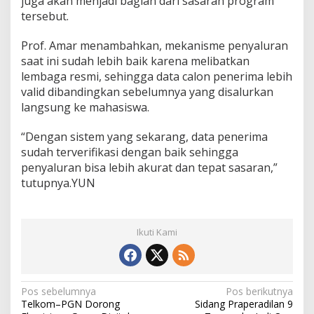
juga akan menjadi bagian dari sasaran program
tersebut.
Prof. Amar menambahkan, mekanisme penyaluran
saat ini sudah lebih baik karena melibatkan
lembaga resmi, sehingga data calon penerima lebih
valid dibandingkan sebelumnya yang disalurkan
langsung ke mahasiswa.
“Dengan sistem yang sekarang, data penerima
sudah terverifikasi dengan baik sehingga
penyaluran bisa lebih akurat dan tepat sasaran,”
tutupnya.YUN
Ikuti Kami
N
Pos sebelumnya
Pos berikutnya
Telkom–PGN Dorong
Sidang Praperadilan 9