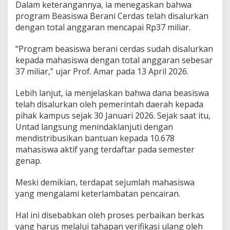
Dalam keterangannya, ia menegaskan bahwa
T
program Beasiswa Berani Cerdas telah disalurkan
e
dengan total anggaran mencapai Rp37 miliar.
p
a
t
“Program beasiswa berani cerdas sudah disalurkan
S
kepada mahasiswa dengan total anggaran sebesar
a
37 miliar,” ujar Prof. Amar pada 13 April 2026.
s
a
r
Lebih lanjut, ia menjelaskan bahwa dana beasiswa
a
telah disalurkan oleh pemerintah daerah kepada
n
pihak kampus sejak 30 Januari 2026. Sejak saat itu,
Untad langsung menindaklanjuti dengan
mendistribusikan bantuan kepada 10.678
mahasiswa aktif yang terdaftar pada semester
genap.
Meski demikian, terdapat sejumlah mahasiswa
yang mengalami keterlambatan pencairan.
Hal ini disebabkan oleh proses perbaikan berkas
yang harus melalui tahapan verifikasi ulang oleh