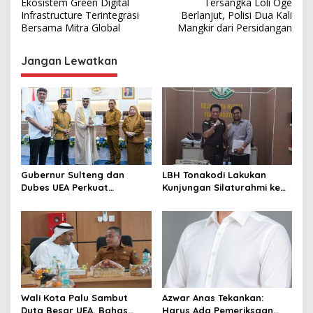
a
Ekosistem Green Digital
Tersangka Loli Oge
v
Infrastructure Terintegrasi
Berlanjut, Polisi Dua Kali
Bersama Mitra Global
Mangkir dari Persidangan
i
g
Jangan Lewatkan
a
s
i
p
o
s
Gubernur Sulteng dan
LBH Tonakodi Lakukan
Dubes UEA Perkuat
Kunjungan Silaturahmi ke
Komitmen Investasi, Empat
Kantor Kejari Parimo
Sektor Jadi Prioritas
Wali Kota Palu Sambut
Azwar Anas Tekankan:
Duta Besar UEA, Bahas
Harus Ada Pemeriksaan