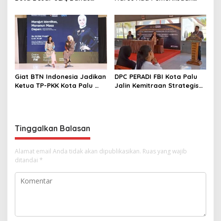
Peluang Investasi di KEK
Mendetail Terkait Dugaan
Palu
Pelanggaran AMDAL di
Lokasi CPM
Giat BTN Indonesia Jadikan
DPC PERADI FBI Kota Palu
Ketua TP-PKK Kota Palu
Jalin Kemitraan Strategis
sebagai Narasumber
dengan Lapas Perempuan
Fashion Week 2026
Kelas IIIA Palu
Tinggalkan Balasan
Alamat email Anda tidak akan dipublikasikan.
Ruas yang wajib
ditandai
*