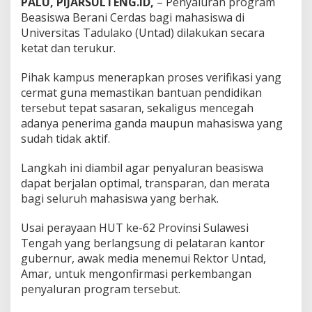
PALU, PIJARSULTENG.ID,
– Penyaluran program
u
Beasiswa Berani Cerdas bagi mahasiswa di
s
Universitas Tadulako (Untad) dilakukan secara
T
ketat dan terukur.
e
r
a
Pihak kampus menerapkan proses verifikasi yang
p
cermat guna memastikan bantuan pendidikan
k
tersebut tepat sasaran, sekaligus mencegah
a
adanya penerima ganda maupun mahasiswa yang
n
sudah tidak aktif.
V
e
Langkah ini diambil agar penyaluran beasiswa
r
dapat berjalan optimal, transparan, dan merata
i
bagi seluruh mahasiswa yang berhak.
f
i
k
Usai perayaan HUT ke-62 Provinsi Sulawesi
a
Tengah yang berlangsung di pelataran kantor
s
gubernur, awak media menemui Rektor Untad,
i
Amar, untuk mengonfirmasi perkembangan
a
g
penyaluran program tersebut.
a
r