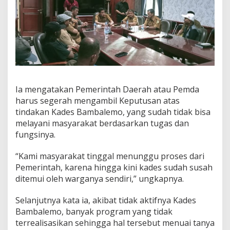
n
t
i
k
a
n
K
a
d
Ia mengatakan Pemerintah Daerah atau Pemda
e
s
harus segerah mengambil Keputusan atas
y
tindakan Kades Bambalemo, yang sudah tidak bisa
a
melayani masyarakat berdasarkan tugas dan
n
fungsinya.
g
T
i
“Kami masyarakat tinggal menunggu proses dari
d
Pemerintah, karena hingga kini kades sudah susah
a
ditemui oleh warganya sendiri,” ungkapnya.
k
A
Selanjutnya kata ia, akibat tidak aktifnya Kades
k
t
Bambalemo, banyak program yang tidak
i
terrealisasikan sehingga hal tersebut menuai tanya
f