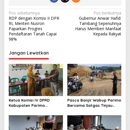
N
Pos sebelumnya
Pos berikutnya
RDP dengan Komisi II DPR
Gubernur Anwar Hafid:
a
RI, Menteri Nusron
Tambang Sepenuhnya
v
Paparkan Progres
Harus Memberi Manfaat
Pendaftaran Tanah Capai
Kepada Rakyat
i
98%
g
Jangan Lewatkan
a
s
i
p
o
s
Ketua Komisi IV DPRD
Pasca Banjir Wabup Parimo
Kabupaten Parimo
Bersama Satgas Tinjau
Laksanakan Reses Masa
Pelaksanaan Normalisasi
Persidangan III Tahun
Sungai di Desa Air Panas
Sidang 2025/2026