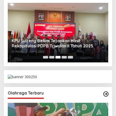
KPU Sulteng Belum Tetapkan Hasil
P
Rekapitulasi PDPB Triwulan II Tahun 2025
A
T
Di Politik
|
Juli 4, 2025
Di 
Olahraga Terbaru