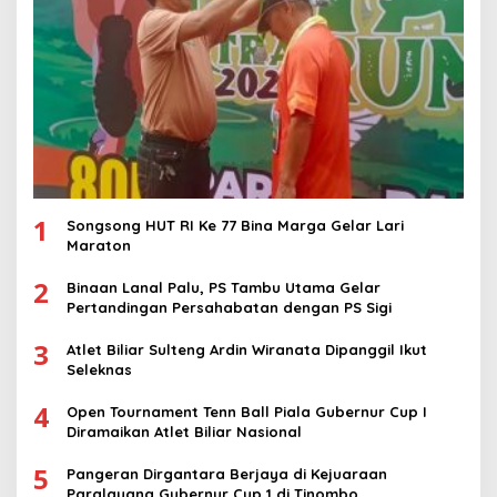
1
Songsong HUT RI Ke 77 Bina Marga Gelar Lari
Maraton
2
Binaan Lanal Palu, PS Tambu Utama Gelar
Pertandingan Persahabatan dengan PS Sigi
3
Atlet Biliar Sulteng Ardin Wiranata Dipanggil Ikut
Seleknas
4
Open Tournament Tenn Ball Piala Gubernur Cup I
Diramaikan Atlet Biliar Nasional
5
Pangeran Dirgantara Berjaya di Kejuaraan
Paralayang Gubernur Cup 1 di Tinombo