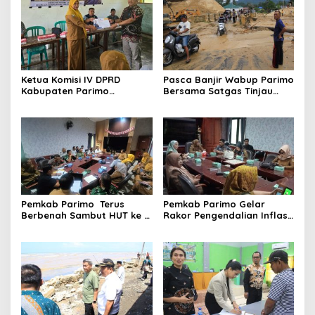
Ketua Komisi IV DPRD
Pasca Banjir Wabup Parimo
Kabupaten Parimo
Bersama Satgas Tinjau
Laksanakan Reses Masa
Pelaksanaan Normalisasi
Persidangan III Tahun
Sungai di Desa Air Panas
Sidang 2025/2026
Pemkab Parimo Terus
Pemkab Parimo Gelar
Berbenah Sambut HUT ke –
Rakor Pengendalian Inflasi
81 Kemerdekaan RI Tahun
Dipimpin Kepala BSKDN
2026
Kemendagri RI