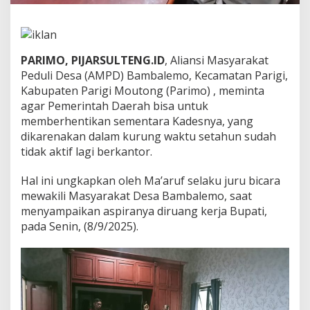
e
n
P
a
r
PARIMO, PIJARSULTENG.ID
, Aliansi Masyarakat
i
Peduli Desa (AMPD) Bambalemo, Kecamatan Parigi,
m
Kabupaten Parigi Moutong (Parimo) , meminta
o
agar Pemerintah Daerah bisa untuk
M
memberhentikan sementara Kadesnya, yang
e
m
dikarenakan dalam kurung waktu setahun sudah
i
tidak aktif lagi berkantor.
n
t
Hal ini ungkapkan oleh Ma’aruf selaku juru bicara
a
mewakili Masyarakat Desa Bambalemo, saat
P
e
menyampaikan aspiranya diruang kerja Bupati,
m
pada Senin, (8/9/2025).
d
a
b
e
r
h
e