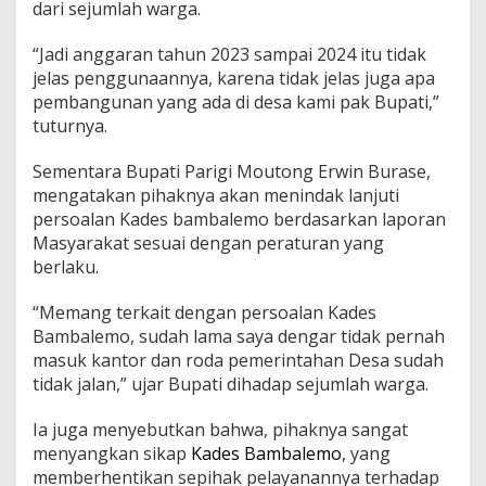
dari sejumlah warga.
B
“Jadi anggaran tahun 2023 sampai 2024 itu tidak
e
r
jelas penggunaannya, karena tidak jelas juga apa
k
pembangunan yang ada di desa kami pak Bupati,”
a
tuturnya.
n
t
Sementara Bupati Parigi Moutong Erwin Burase,
o
r
mengatakan pihaknya akan menindak lanjuti
persoalan Kades bambalemo berdasarkan laporan
Masyarakat sesuai dengan peraturan yang
berlaku.
“Memang terkait dengan persoalan Kades
Bambalemo, sudah lama saya dengar tidak pernah
masuk kantor dan roda pemerintahan Desa sudah
tidak jalan,” ujar Bupati dihadap sejumlah warga.
Ia juga menyebutkan bahwa, pihaknya sangat
menyangkan sikap
Kades Bambalemo
, yang
memberhentikan sepihak pelayanannya terhadap