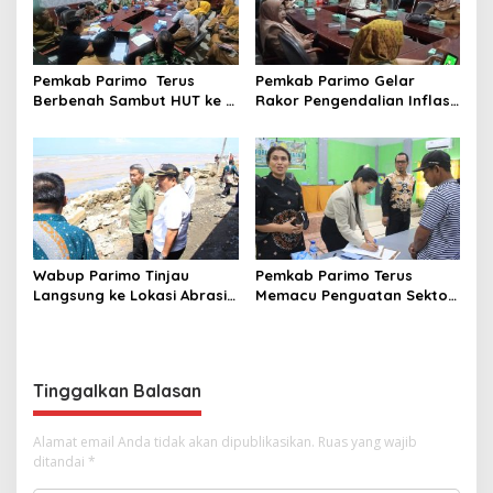
Pemkab Parimo Terus
Pemkab Parimo Gelar
Berbenah Sambut HUT ke –
Rakor Pengendalian Inflasi
81 Kemerdekaan RI Tahun
Dipimpin Kepala BSKDN
2026
Kemendagri RI
Wabup Parimo Tinjau
Pemkab Parimo Terus
Langsung ke Lokasi Abrasi
Memacu Penguatan Sektor
Pantai di Desa Sidoan
Pertanian dan Perkebunan
sebagai Tulang Punggung
Ekonomi Daerah
Tinggalkan Balasan
Alamat email Anda tidak akan dipublikasikan.
Ruas yang wajib
ditandai
*