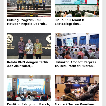
Dukung Program JKN,
Tutup KKN Tematik
Ratusan Kepala Daerah
Ekoteologi dan
Terima Penghargaan di
Pertanahan, Wamen Ossy
UHC Awards 2026.
Apresiasi Peran Mahasiswa
dalam Pencatatan Bidang
Tanah Wakaf
Kelola BMN dengan Tertib
Jalankan Amanat Perpres
dan Akuntabel,
12/2025, Menteri Nusron
Kementerian ATR/BPN
Minta Pemda di Jabar
Terima Anugerah Reksa
Lakukan Revisi Rencana
Bandha 2025
Tata Ruang
Pastikan Pelayanan Bersih,
Menteri Nusron Komitmen