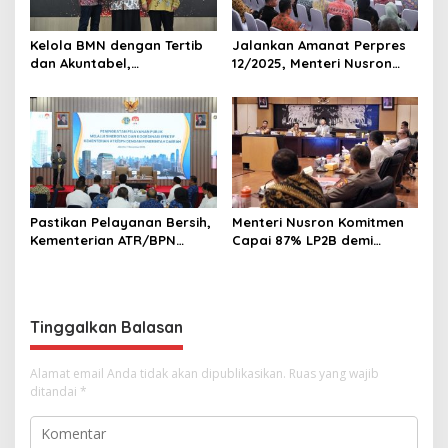
Kelola BMN dengan Tertib
Jalankan Amanat Perpres
dan Akuntabel,
12/2025, Menteri Nusron
Kementerian ATR/BPN
Minta Pemda di Jabar
Terima Anugerah Reksa
Lakukan Revisi Rencana
Bandha 2025
Tata Ruang
Pastikan Pelayanan Bersih,
Menteri Nusron Komitmen
Kementerian ATR/BPN
Capai 87% LP2B demi
Gandeng KPK dalam Proses
Ketahanan Pangan
Perbaikan Sistem Layanan
Nasional
Pertanahan
Tinggalkan Balasan
Alamat email Anda tidak akan dipublikasikan.
Ruas yang wajib
ditandai
*