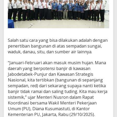
g
a
t
k
a
n
P
e
Salah satu cara yang bisa dilakukan adalah dengan
n
penertiban bangunan di atas sempadan sungai,
t
i
waduk, danau, situ, dan sumber air lainnya.
n
g
“Januari-Februari akan masuk musim hujan. Mana
n
daerah yang berpotensi banjir di kawasan
y
Jabodetabek-Punjur dan Kawasan Strategis
a
L
Nasional, kita tertibkan (bangunan di sepanjang
a
sempadan, red) dari sekarang supaya nanti ketika
n
banjir tidak ramai dan saling tuding. Kita mau kerja
g
sistemik,” ujar Menteri Nusron dalam Rapat
k
Koordinasi bersama Wakil Menteri Pekerjaan
a
h
Umum (PU), Diana Kusumastuti, di Kantor
A
Kementerian PU, Jakarta, Rabu (29/10/2025).
n