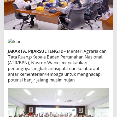
d
a
n
S
u
n
g
a
i
,
M
JAKARTA, PIJARSULTENG.ID
– Menteri Agraria dan
e
Tata Ruang/Kepala Badan Pertanahan Nasional
n
(ATR/BPN), Nusron Wahid, menekankan
t
pentingnya langkah antisipatif dan kolaboratif
e
r
antar kementerian/lembaga untuk menghadapi
i
potensi banjir jelang musim hujan.
N
u
s
r
o
n
I
n