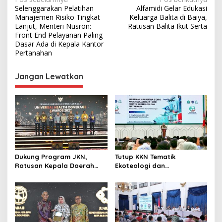
N
Selenggarakan Pelatihan
Alfamidi Gelar Edukasi
a
Manajemen Risiko Tingkat
Keluarga Balita di Baiya,
v
Lanjut, Menteri Nusron:
Ratusan Balita Ikut Serta
Front End Pelayanan Paling
i
Dasar Ada di Kepala Kantor
Pertanahan
g
a
Jangan Lewatkan
s
i
p
o
s
Dukung Program JKN,
Tutup KKN Tematik
Ratusan Kepala Daerah
Ekoteologi dan
Terima Penghargaan di
Pertanahan, Wamen Ossy
UHC Awards 2026.
Apresiasi Peran Mahasiswa
dalam Pencatatan Bidang
Tanah Wakaf