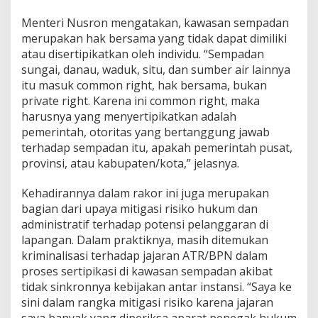
t
Menteri Nusron mengatakan, kawasan sempadan
i
merupakan hak bersama yang tidak dapat dimiliki
s
i
atau disertipikatkan oleh individu. “Sempadan
p
sungai, danau, waduk, situ, dan sumber air lainnya
a
itu masuk common right, hak bersama, bukan
t
private right. Karena ini common right, maka
i
f
harusnya yang menyertipikatkan adalah
J
pemerintah, otoritas yang bertanggung jawab
e
terhadap sempadan itu, apakah pemerintah pusat,
l
provinsi, atau kabupaten/kota,” jelasnya.
a
n
g
Kehadirannya dalam rakor ini juga merupakan
M
bagian dari upaya mitigasi risiko hukum dan
u
administratif terhadap potensi pelanggaran di
s
lapangan. Dalam praktiknya, masih ditemukan
i
kriminalisasi terhadap jajaran ATR/BPN dalam
m
H
proses sertipikasi di kawasan sempadan akibat
u
tidak sinkronnya kebijakan antar instansi. “Saya ke
j
sini dalam rangka mitigasi risiko karena jajaran
a
saya banyak yang diperiksa aparat penegak hukum