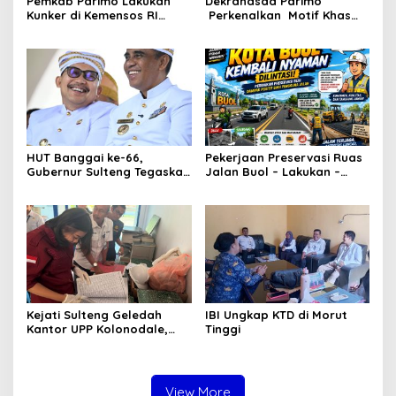
Pemkab Parimo Lakukan
Dekranasda Parimo
Kunker di Kemensos RI
Perkenalkan Motif Khas
Bahas Penyediaan SR di
Daerah Terbaru Bomba
Parimo
Saga di HUT ke-46
Dekranas
HUT Banggai ke-66,
Pekerjaan Preservasi Ruas
Gubernur Sulteng Tegaskan
Jalan Buol – Lakukan –
Sinergi Jadi Kunci
Laulalang – Lingadan Telah
Kemajuan Daerah
Rampung Warga Buol
Sangat Legah
Kejati Sulteng Geledah
IBI Ungkap KTD di Morut
Kantor UPP Kolonodale,
Tinggi
Dalami Dugaan Korupsi
Tambang Nikel PT
Cocoman
View More