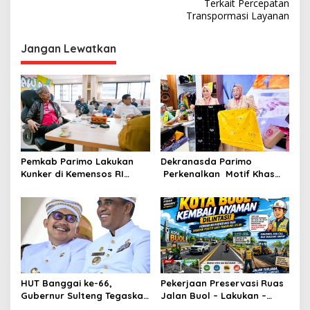
Terkait Percepatan
i
Transpormasi Layanan
g
Jangan Lewatkan
a
s
i
p
o
s
Pemkab Parimo Lakukan
Dekranasda Parimo
Kunker di Kemensos RI
Perkenalkan Motif Khas
Bahas Penyediaan SR di
Daerah Terbaru Bomba
Parimo
Saga di HUT ke-46
Dekranas
HUT Banggai ke-66,
Pekerjaan Preservasi Ruas
Gubernur Sulteng Tegaskan
Jalan Buol – Lakukan –
Sinergi Jadi Kunci
Laulalang – Lingadan Telah