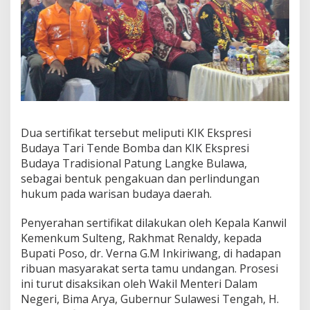
t
K
I
K
S
a
a
t
P
e
Dua sertifikat tersebut meliputi KIK Ekspresi
r
h
Budaya Tari Tende Bomba dan KIK Ekspresi
e
Budaya Tradisional Patung Langke Bulawa,
l
sebagai bentuk pengakuan dan perlindungan
a
hukum pada warisan budaya daerah.
t
a
n
Penyerahan sertifikat dilakukan oleh Kepala Kanwil
F
Kemenkum Sulteng, Rakhmat Renaldy, kepada
D
Bupati Poso, dr. Verna G.M Inkiriwang, di hadapan
P
ribuan masyarakat serta tamu undangan. Prosesi
2
ini turut disaksikan oleh Wakil Menteri Dalam
0
2
Negeri, Bima Arya, Gubernur Sulawesi Tengah, H.
5