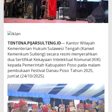
e
m
e
n
k
u
m
S
e
TENTENA.PIJARSULTENG.ID
— Kantor Wilayah
r
a
Kementerian Hukum Sulawesi Tengah (Kanwil
h
Kemenkum Sulteng) secara resmi menyerahkan
k
dua Sertifikat Kekayaan Intelektual Komunal (KIK)
a
kepada Pemerintah Kabupaten Poso pada malam
n
pembukaan Festival Danau Poso Tahun 2025,
2
S
Jum’at (24/10/2025).
e
r
t
i
f
i
k
a