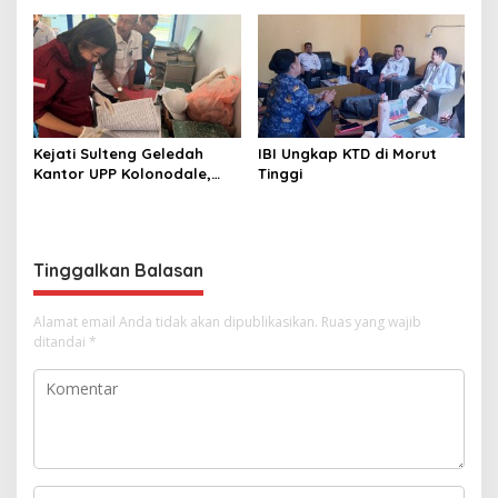
Kemajuan Daerah
Rampung Warga Buol
Sangat Legah
Kejati Sulteng Geledah
IBI Ungkap KTD di Morut
Kantor UPP Kolonodale,
Tinggi
Dalami Dugaan Korupsi
Tambang Nikel PT
Cocoman
Tinggalkan Balasan
Alamat email Anda tidak akan dipublikasikan.
Ruas yang wajib
ditandai
*