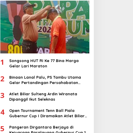
1
Songsong HUT RI Ke 77 Bina Marga
Gelar Lari Maraton
2
Binaan Lanal Palu, PS Tambu Utama
Gelar Pertandingan Persahabatan
dengan PS Sigi
3
Atlet Biliar Sulteng Ardin Wiranata
Dipanggil Ikut Seleknas
4
Open Tournament Tenn Ball Piala
Gubernur Cup I Diramaikan Atlet Biliar
Nasional
5
Pangeran Dirgantara Berjaya di
Kejuaraan Paralayang Gubernur Cup 1