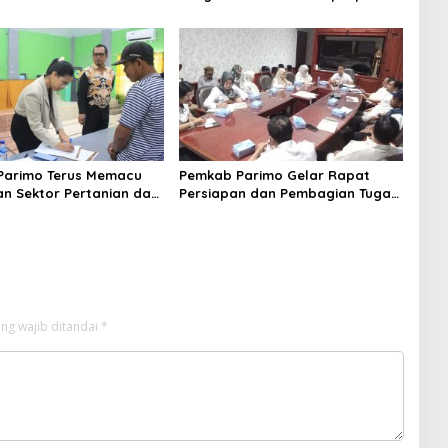
aan RI Tahun 2026
Kepala BSKDN Kemendagri RI
Parimo Terus Memacu
Pemkab Parimo Gelar Rapat
n Sektor Pertanian dan
Persiapan dan Pembagian Tugas
an sebagai Tulang
HUT ke – 81 Kemerdekaan RI
g Ekonomi Daerah
Tahun 2026
ng wajib ditandai
*