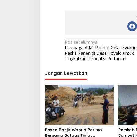
I
N
Pos sebelumnya
Lembaga Adat Parimo Gelar Syukur
a
Paska Panen di Desa Tovalo untuk
v
Tingkatkan Produksi Pertanian
i
Jangan Lewatkan
g
a
s
i
p
o
s
Pasca Banjir Wabup Parimo
Pemkab 
Bersama Satgas Tinjau
Sambut H