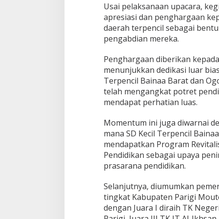
Usai pelaksanaan upacara, keg
apresiasi dan penghargaan kep
daerah terpencil sebagai bent
pengabdian mereka.
Penghargaan diberikan kepada 
menunjukkan dedikasi luar bias
Terpencil Bainaa Barat dan Ogo
telah mengangkat potret pendid
mendapat perhatian luas.
Momentum ini juga diwarnai d
mana SD Kecil Terpencil Baina
mendapatkan Program Revitalis
Pendidikan sebagai upaya peni
prasarana pendidikan.
Selanjutnya, diumumkan peme
tingkat Kabupaten Parigi Mout
dengan Juara I diraih TK Negeri 
Parigi, Juara III TK IT Al-Ikhsa