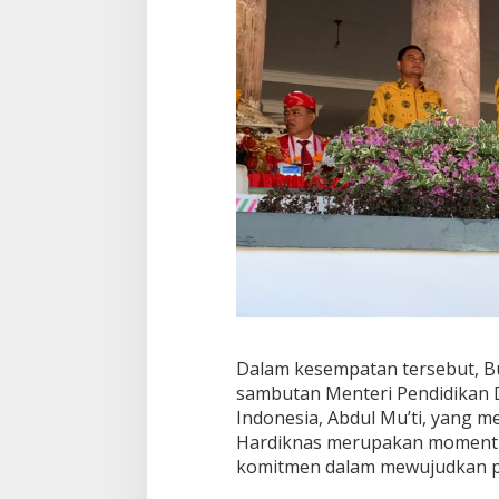
d
i
k
n
a
s
T
a
h
u
n
2
0
2
6
Dalam kesempatan tersebut, 
sambutan Menteri Pendidikan 
Indonesia, Abdul Mu’ti, yang 
Hardiknas merupakan momentu
komitmen dalam mewujudkan p