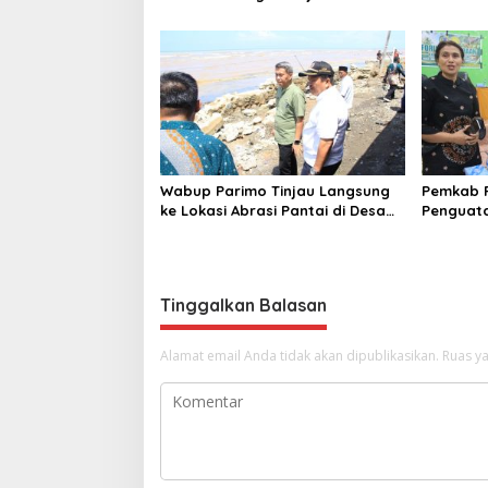
Pelaksanaan Normalisasi Sungai
Kemerdek
di Desa Air Panas
Wabup Parimo Tinjau Langsung
Pemkab 
ke Lokasi Abrasi Pantai di Desa
Penguata
Sidoan
Perkebun
Punggun
Tinggalkan Balasan
Alamat email Anda tidak akan dipublikasikan.
Ruas ya