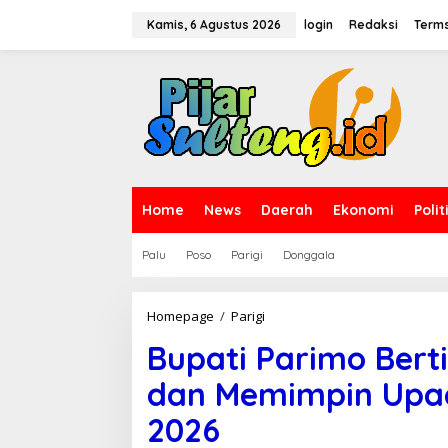
L
e
Kamis, 6 Agustus 2026
login
Redaksi
Terms
w
a
t
i
k
e
k
o
n
t
Home
News
Daerah
Ekonomi
Polit
e
n
Palu
Poso
Parigi
Donggala
Homepage
/
Parigi
B
u
Bupati Parimo Bert
p
a
dan Memimpin Upac
t
i
2026
P
a