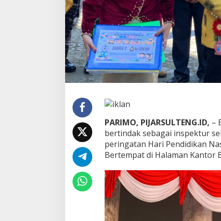
k
t
u
r
d
a
n
M
e
m
i
m
p
PARIMO, PIJARSULTENG.ID,
– 
i
n
bertindak sebagai inspektur s
U
peringatan Hari Pendidikan Na
p
Bertempat di Halaman Kantor Bu
a
c
a
r
a
H
a
r