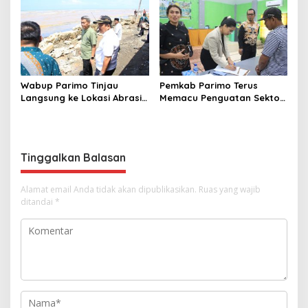
2026
Kemendagri RI
Wabup Parimo Tinjau
Pemkab Parimo Terus
Langsung ke Lokasi Abrasi
Memacu Penguatan Sektor
Pantai di Desa Sidoan
Pertanian dan Perkebunan
sebagai Tulang Punggung
Ekonomi Daerah
Tinggalkan Balasan
Alamat email Anda tidak akan dipublikasikan.
Ruas yang wajib
ditandai
*