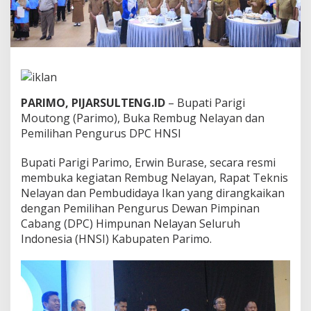
u
g
N
e
l
a
y
a
PARIMO, PIJARSULTENG.ID
– Bupati Parigi
n
Moutong (Parimo), Buka Rembug Nelayan dan
d
Pemilihan Pengurus DPC HNSI
a
n
P
Bupati Parigi Parimo, Erwin Burase, secara resmi
e
membuka kegiatan Rembug Nelayan, Rapat Teknis
n
Nelayan dan Pembudidaya Ikan yang dirangkaikan
g
dengan Pemilihan Pengurus Dewan Pimpinan
u
r
Cabang (DPC) Himpunan Nelayan Seluruh
u
Indonesia (HNSI) Kabupaten Parimo.
s
D
P
C
H
N