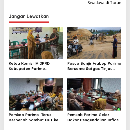
Swadaya di Torue
i
g
Jangan Lewatkan
a
s
i
p
o
s
Ketua Komisi IV DPRD
Pasca Banjir Wabup Parimo
Kabupaten Parimo
Bersama Satgas Tinjau
Laksanakan Reses Masa
Pelaksanaan Normalisasi
Persidangan III Tahun
Sungai di Desa Air Panas
Sidang 2025/2026
Pemkab Parimo Terus
Pemkab Parimo Gelar
Berbenah Sambut HUT ke –
Rakor Pengendalian Inflasi
81 Kemerdekaan RI Tahun
Dipimpin Kepala BSKDN