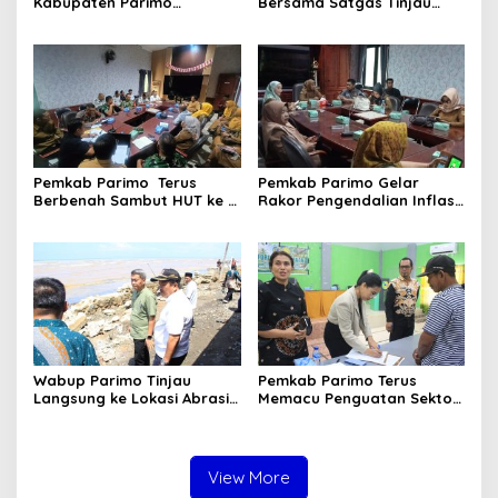
Kabupaten Parimo
Bersama Satgas Tinjau
Laksanakan Reses Masa
Pelaksanaan Normalisasi
Persidangan III Tahun
Sungai di Desa Air Panas
Sidang 2025/2026
Pemkab Parimo Terus
Pemkab Parimo Gelar
Berbenah Sambut HUT ke –
Rakor Pengendalian Inflasi
81 Kemerdekaan RI Tahun
Dipimpin Kepala BSKDN
2026
Kemendagri RI
Wabup Parimo Tinjau
Pemkab Parimo Terus
Langsung ke Lokasi Abrasi
Memacu Penguatan Sektor
Pantai di Desa Sidoan
Pertanian dan Perkebunan
sebagai Tulang Punggung
Ekonomi Daerah
View More