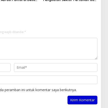
Perkebunan sebagai Tulang
Punggung Ekonomi Daerah
ng wajib ditandai
*
da peramban ini untuk komentar saya berikutnya.