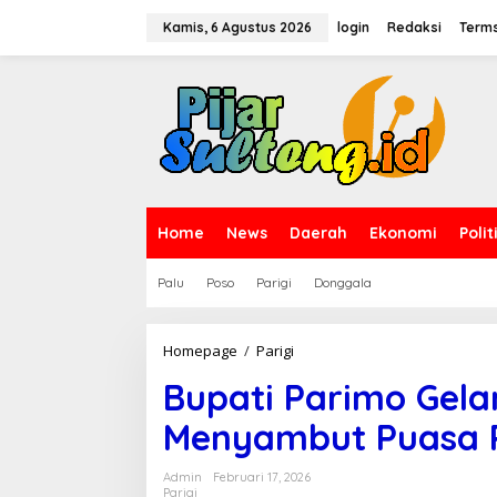
L
e
Kamis, 6 Agustus 2026
login
Redaksi
Terms
w
a
t
i
k
e
k
o
n
t
Home
News
Daerah
Ekonomi
Polit
e
n
Palu
Poso
Parigi
Donggala
Homepage
/
Parigi
B
u
Bupati Parimo Gel
p
a
Menyambut Puasa R
t
i
P
Admin
Februari 17, 2026
a
Parigi