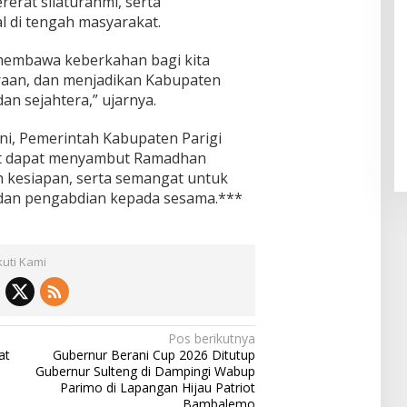
rat silaturahmi, serta
l di tengah masyarakat.
membawa keberkahan bagi kita
aan, dan menjadikan Kabupaten
n sejahtera,” ujarnya.
ni, Pemerintah Kabupaten Parigi
t dapat menyambut Ramadhan
h kesiapan, serta semangat untuk
 dan pengabdian kepada sesama.***
kuti Kami
Pos berikutnya
at
Gubernur Berani Cup 2026 Ditutup
Gubernur Sulteng di Dampingi Wabup
Parimo di Lapangan Hijau Patriot
Bambalemo