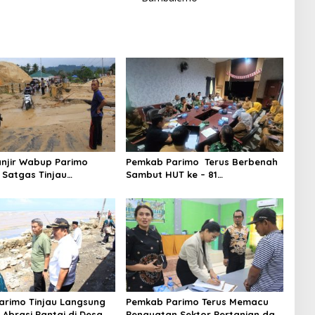
njir Wabup Parimo
Pemkab Parimo Terus Berbenah
Satgas Tinjau
Sambut HUT ke – 81
aan Normalisasi Sungai
Kemerdekaan RI Tahun 2026
ir Panas
rimo Tinjau Langsung
Pemkab Parimo Terus Memacu
 Abrasi Pantai di Desa
Penguatan Sektor Pertanian dan