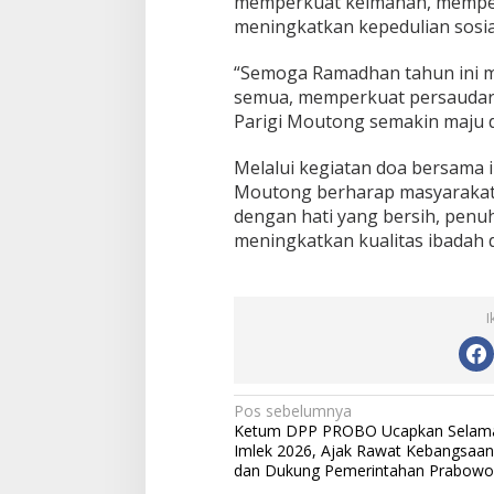
memperkuat keimanan, mempere
meningkatkan kepedulian sosia
“Semoga Ramadhan tahun ini 
semua, memperkuat persaudar
Parigi Moutong semakin maju da
Melalui kegiatan doa bersama i
Moutong berharap masyaraka
dengan hati yang bersih, penu
meningkatkan kualitas ibadah
I
N
Pos sebelumnya
Ketum DPP PROBO Ucapkan Selam
a
Imlek 2026, Ajak Rawat Kebangsaan
v
dan Dukung Pemerintahan Prabowo