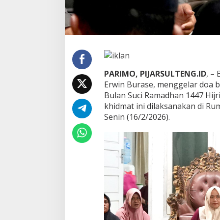
b
u
t
P
u
a
s
a
PARIMO, PIJARSULTENG.ID
, –
R
Erwin Burase, menggelar doa
a
Bulan Suci Ramadhan 1447 Hijr
m
a
khidmat ini dilaksanakan di R
d
Senin (16/2/2026).
h
a
n
1
4
4
7
H
i
j
r
i