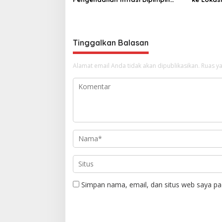
Kepala BSKDN Kemendagri RI
Sidoan
Tinggalkan Balasan
Alamat email Anda tidak akan dipublikasikan.
Ruas ya
Simpan nama, email, dan situs web saya pa