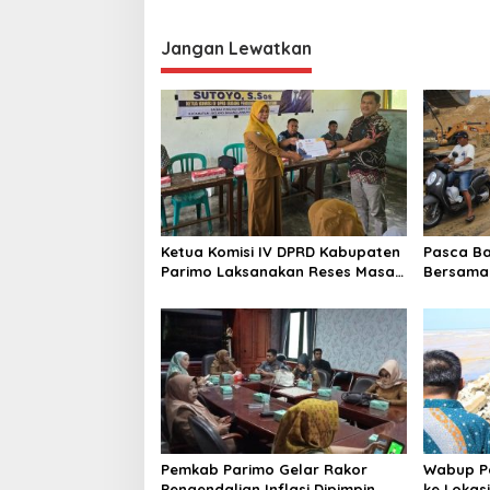
i
g
Jangan Lewatkan
a
s
i
p
o
s
Ketua Komisi IV DPRD Kabupaten
Pasca Ba
Parimo Laksanakan Reses Masa
Bersama 
Persidangan III Tahun Sidang
Pelaksan
2025/2026
di Desa A
Pemkab Parimo Gelar Rakor
Wabup Pa
Pengendalian Inflasi Dipimpin
ke Lokasi