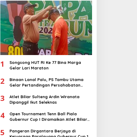
1
Songsong HUT RI Ke 77 Bina Marga
Gelar Lari Maraton
2
Binaan Lanal Palu, PS Tambu Utama
Gelar Pertandingan Persahabatan
dengan PS Sigi
3
Atlet Biliar Sulteng Ardin Wiranata
Dipanggil Ikut Seleknas
4
Open Tournament Tenn Ball Piala
Gubernur Cup I Diramaikan Atlet Biliar
Nasional
5
Pangeran Dirgantara Berjaya di
Kejuaraan Paralayang Gubernur Cup 1