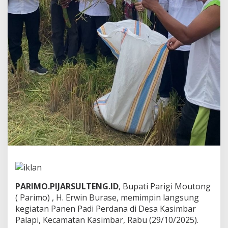
n
e
n
P
a
d
i
p
e
r
d
a
n
a
d
i
D
e
s
a
PARIMO.PIJARSULTENG.ID
, Bupati Parigi Moutong
K
( Parimo) , H. Erwin Burase, memimpin langsung
a
s
kegiatan Panen Padi Perdana di Desa Kasimbar
i
Palapi, Kecamatan Kasimbar, Rabu (29/10/2025).
m