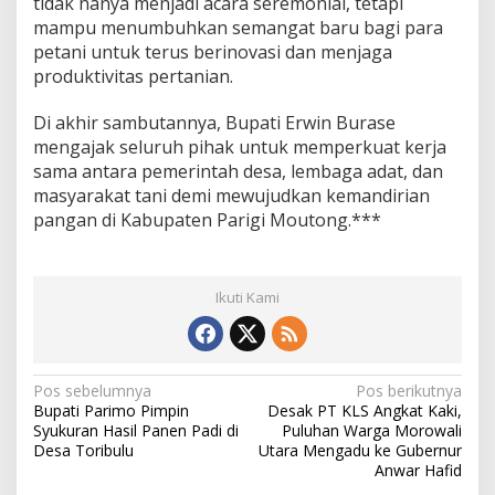
tidak hanya menjadi acara seremonial, tetapi
mampu menumbuhkan semangat baru bagi para
petani untuk terus berinovasi dan menjaga
produktivitas pertanian.
Di akhir sambutannya, Bupati Erwin Burase
mengajak seluruh pihak untuk memperkuat kerja
sama antara pemerintah desa, lembaga adat, dan
masyarakat tani demi mewujudkan kemandirian
pangan di Kabupaten Parigi Moutong.***
Ikuti Kami
N
Pos sebelumnya
Pos berikutnya
Bupati Parimo Pimpin
Desak PT KLS Angkat Kaki,
a
Syukuran Hasil Panen Padi di
Puluhan Warga Morowali
v
Desa Toribulu
Utara Mengadu ke Gubernur
Anwar Hafid
i