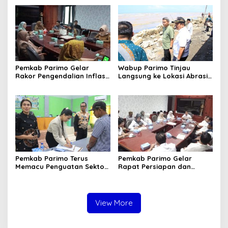
Sungai di Desa Air Panas
2026
Pemkab Parimo Gelar
Wabup Parimo Tinjau
Rakor Pengendalian Inflasi
Langsung ke Lokasi Abrasi
Dipimpin Kepala BSKDN
Pantai di Desa Sidoan
Kemendagri RI
Pemkab Parimo Terus
Pemkab Parimo Gelar
Memacu Penguatan Sektor
Rapat Persiapan dan
Pertanian dan Perkebunan
Pembagian Tugas HUT ke –
sebagai Tulang Punggung
81 Kemerdekaan RI Tahun
Ekonomi Daerah
2026
View More