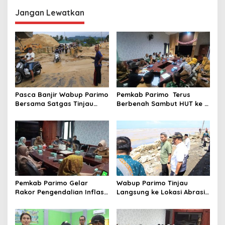
g
Jangan Lewatkan
a
s
i
p
o
s
Pasca Banjir Wabup Parimo
Pemkab Parimo Terus
Bersama Satgas Tinjau
Berbenah Sambut HUT ke –
Pelaksanaan Normalisasi
81 Kemerdekaan RI Tahun
Sungai di Desa Air Panas
2026
Pemkab Parimo Gelar
Wabup Parimo Tinjau
Rakor Pengendalian Inflasi
Langsung ke Lokasi Abrasi
Dipimpin Kepala BSKDN
Pantai di Desa Sidoan
Kemendagri RI