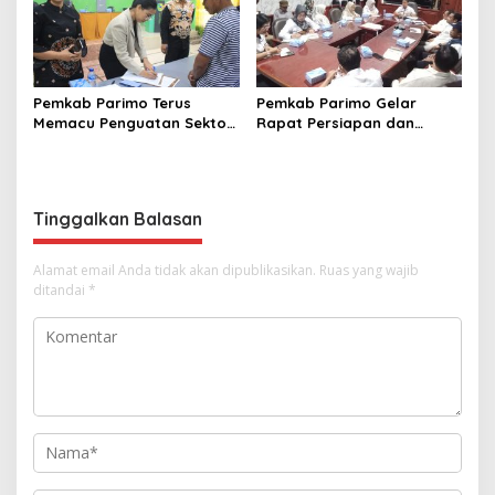
Pemkab Parimo Terus
Pemkab Parimo Gelar
Memacu Penguatan Sektor
Rapat Persiapan dan
Pertanian dan Perkebunan
Pembagian Tugas HUT ke –
sebagai Tulang Punggung
81 Kemerdekaan RI Tahun
Ekonomi Daerah
2026
Tinggalkan Balasan
Alamat email Anda tidak akan dipublikasikan.
Ruas yang wajib
ditandai
*