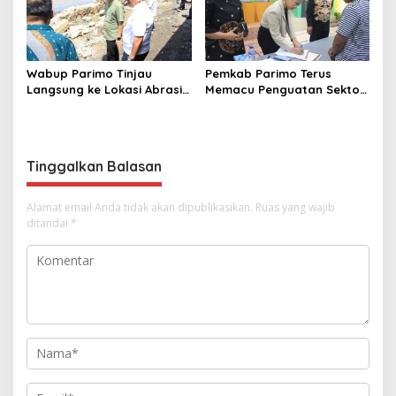
Wabup Parimo Tinjau
Pemkab Parimo Terus
Langsung ke Lokasi Abrasi
Memacu Penguatan Sektor
Pantai di Desa Sidoan
Pertanian dan Perkebunan
sebagai Tulang Punggung
Ekonomi Daerah
Tinggalkan Balasan
Alamat email Anda tidak akan dipublikasikan.
Ruas yang wajib
ditandai
*