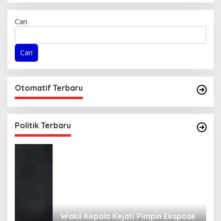
Cari
Cari
Otomatif Terbaru
Politik Terbaru
Wakil Kepala Kejati Pimpin Ekspose
K