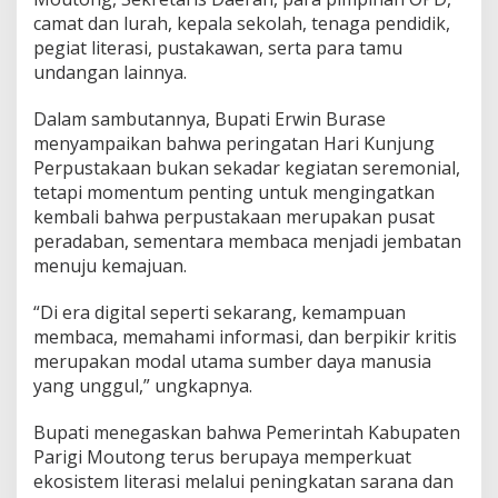
a
camat dan lurah, kepala sekolah, tenaga pendidik,
n
pegiat literasi, pustakawan, serta para tamu
d
undangan lainnya.
a
n
B
Dalam sambutannya, Bupati Erwin Burase
u
menyampaikan bahwa peringatan Hari Kunjung
l
Perpustakaan bukan sekadar kegiatan seremonial,
a
tetapi momentum penting untuk mengingatkan
n
kembali bahwa perpustakaan merupakan pusat
G
e
peradaban, sementara membaca menjadi jembatan
m
menuju kemajuan.
a
r
“Di era digital seperti sekarang, kemampuan
M
membaca, memahami informasi, dan berpikir kritis
e
m
merupakan modal utama sumber daya manusia
b
yang unggul,” ungkapnya.
a
c
Bupati menegaskan bahwa Pemerintah Kabupaten
a
Parigi Moutong terus berupaya memperkuat
T
a
ekosistem literasi melalui peningkatan sarana dan
h