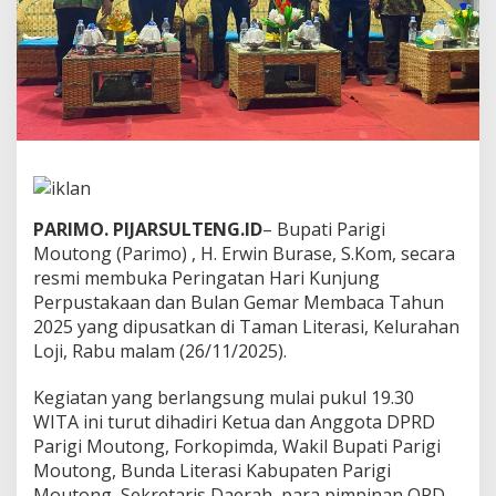
b
u
k
a
H
a
r
i
K
u
n
PARIMO. PIJARSULTENG.ID
– Bupati Parigi
j
Moutong (Parimo) , H. Erwin Burase, S.Kom, secara
u
n
resmi membuka Peringatan Hari Kunjung
g
Perpustakaan dan Bulan Gemar Membaca Tahun
P
2025 yang dipusatkan di Taman Literasi, Kelurahan
e
Loji, Rabu malam (26/11/2025).
r
p
u
Kegiatan yang berlangsung mulai pukul 19.30
s
WITA ini turut dihadiri Ketua dan Anggota DPRD
t
Parigi Moutong, Forkopimda, Wakil Bupati Parigi
a
Moutong, Bunda Literasi Kabupaten Parigi
k
a
Moutong, Sekretaris Daerah, para pimpinan OPD,