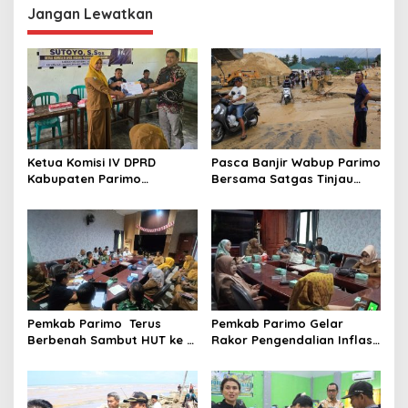
g
Jangan Lewatkan
a
s
i
p
o
s
Ketua Komisi IV DPRD
Pasca Banjir Wabup Parimo
Kabupaten Parimo
Bersama Satgas Tinjau
Laksanakan Reses Masa
Pelaksanaan Normalisasi
Persidangan III Tahun
Sungai di Desa Air Panas
Sidang 2025/2026
Pemkab Parimo Terus
Pemkab Parimo Gelar
Berbenah Sambut HUT ke –
Rakor Pengendalian Inflasi
81 Kemerdekaan RI Tahun
Dipimpin Kepala BSKDN
2026
Kemendagri RI