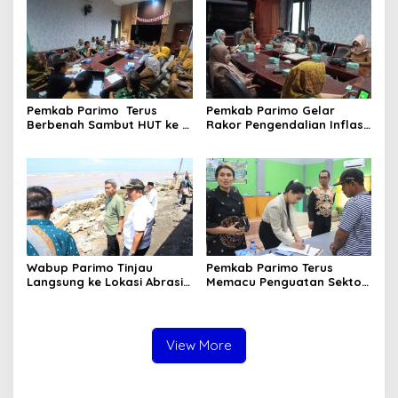
Sidang 2025/2026
Pemkab Parimo Terus
Pemkab Parimo Gelar
Berbenah Sambut HUT ke –
Rakor Pengendalian Inflasi
81 Kemerdekaan RI Tahun
Dipimpin Kepala BSKDN
2026
Kemendagri RI
Wabup Parimo Tinjau
Pemkab Parimo Terus
Langsung ke Lokasi Abrasi
Memacu Penguatan Sektor
Pantai di Desa Sidoan
Pertanian dan Perkebunan
sebagai Tulang Punggung
Ekonomi Daerah
View More