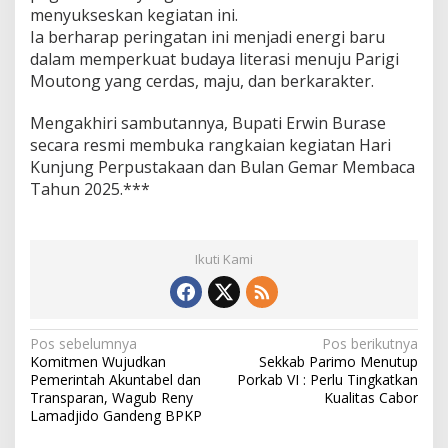
menyukseskan kegiatan ini.
Ia berharap peringatan ini menjadi energi baru
dalam memperkuat budaya literasi menuju Parigi
Moutong yang cerdas, maju, dan berkarakter.
Mengakhiri sambutannya, Bupati Erwin Burase
secara resmi membuka rangkaian kegiatan Hari
Kunjung Perpustakaan dan Bulan Gemar Membaca
Tahun 2025.***
Ikuti Kami
N
Pos sebelumnya
Pos berikutnya
Komitmen Wujudkan
Sekkab Parimo Menutup
a
Pemerintah Akuntabel dan
Porkab VI : Perlu Tingkatkan
v
Transparan, Wagub Reny
Kualitas Cabor
Lamadjido Gandeng BPKP
i