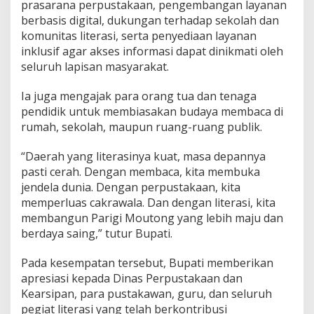
prasarana perpustakaan, pengembangan layanan
u
berbasis digital, dukungan terhadap sekolah dan
n
komunitas literasi, serta penyediaan layanan
2
0
inklusif agar akses informasi dapat dinikmati oleh
2
seluruh lapisan masyarakat.
5
Ia juga mengajak para orang tua dan tenaga
pendidik untuk membiasakan budaya membaca di
rumah, sekolah, maupun ruang-ruang publik.
“Daerah yang literasinya kuat, masa depannya
pasti cerah. Dengan membaca, kita membuka
jendela dunia. Dengan perpustakaan, kita
memperluas cakrawala. Dan dengan literasi, kita
membangun Parigi Moutong yang lebih maju dan
berdaya saing,” tutur Bupati.
Pada kesempatan tersebut, Bupati memberikan
apresiasi kepada Dinas Perpustakaan dan
Kearsipan, para pustakawan, guru, dan seluruh
pegiat literasi yang telah berkontribusi