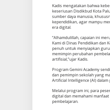
e
Kadis mengatakan bahwa keber
m
keseriusan Disdikbud Kota Pal
y
sumber daya manusia, khususn
kependidikan, agar mampu men
era digital.
“Alhamdulillah, capaian ini mer
Kami di Dinas Pendidikan dan
penuh untuk menyiapkan guru-
memimpin perubahan pembelaj
artifisial,”ujar Kadis.
Program Gemini Academy sendi
dan pemimpin sekolah yang m
Artificial Intelligence (AI) dala
Melalui program ini, para peser
digital dan memahami manfaat k
pembelajaran.