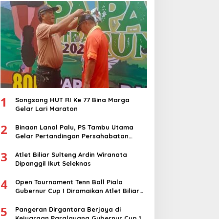
1
Songsong HUT RI Ke 77 Bina Marga
Gelar Lari Maraton
2
Binaan Lanal Palu, PS Tambu Utama
Gelar Pertandingan Persahabatan
dengan PS Sigi
3
Atlet Biliar Sulteng Ardin Wiranata
Dipanggil Ikut Seleknas
4
Open Tournament Tenn Ball Piala
Gubernur Cup I Diramaikan Atlet Biliar
Nasional
5
Pangeran Dirgantara Berjaya di
Kejuaraan Paralayang Gubernur Cup 1