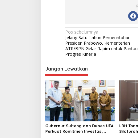
I
N
Pos sebelumnya
Jelang Satu Tahun Pemerintahan
a
Presiden Prabowo, Kementerian
v
ATR/BPN Gelar Rapim untuk Pantau
Progres Kinerja
i
g
Jangan Lewatkan
a
s
i
p
o
s
Gubernur Sulteng dan Dubes UEA
LBH Tona
Perkuat Komitmen Investasi,
Silaturah
Empat Sektor Jadi Prioritas
Parimo