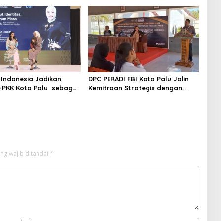
 Indonesia Jadikan
DPC PERADI FBI Kota Palu Jalin
-PKK Kota Palu sebagai
Kemitraan Strategis dengan
er Fashion Week 2026
Lapas Perempuan Kelas IIIA Palu
ng wajib ditandai
*