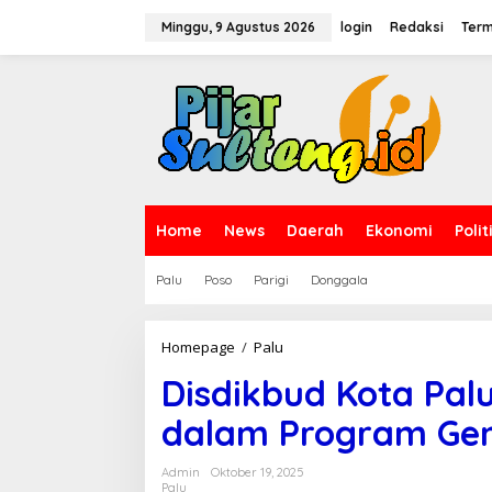
L
e
Minggu, 9 Agustus 2026
login
Redaksi
Term
w
a
t
i
k
e
k
o
n
t
Home
News
Daerah
Ekonomi
Polit
e
n
Palu
Poso
Parigi
Donggala
Homepage
/
Palu
D
i
Disdikbud Kota Pal
s
d
dalam Program Ge
i
k
b
Admin
Oktober 19, 2025
u
Palu