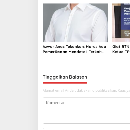
Azwar Anas Tekankan: Harus Ada
Giat BTN
Pemeriksaan Mendetail Terkait
Ketua TP
Dugaan Pelanggaran AMDAL di
Narasumb
Lokasi CPM
Tinggalkan Balasan
Alamat email Anda tidak akan dipublikasikan.
Ruas ya