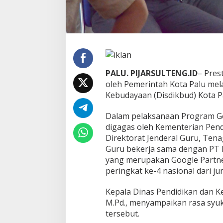
n
a
l
d
a
l
a
m
PALU. PIJARSULTENG.ID
– Pres
P
oleh Pemerintah Kota Palu mela
r
Kebudayaan (Disdikbud) Kota P
o
g
r
Dalam pelaksanaan Program G
a
digagas oleh Kementerian Pen
m
Direktorat Jenderal Guru, Ten
G
Guru bekerja sama dengan PT R
e
yang merupakan Google Partne
m
i
peringkat ke-4 nasional dari j
n
i
Kepala Dinas Pendidikan dan Ke
A
M.Pd., menyampaikan rasa syu
c
tersebut.
a
d