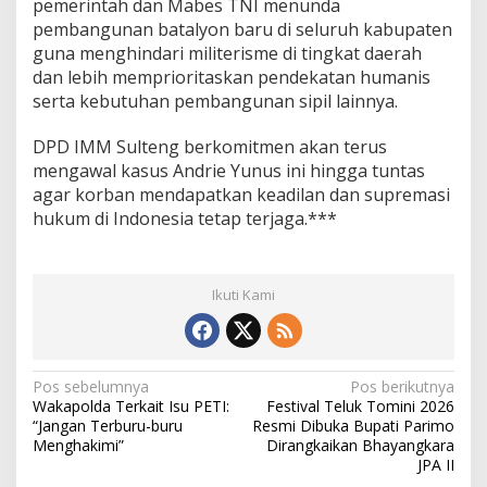
pemerintah dan Mabes TNI menunda
pembangunan batalyon baru di seluruh kabupaten
guna menghindari militerisme di tingkat daerah
dan lebih memprioritaskan pendekatan humanis
serta kebutuhan pembangunan sipil lainnya.
‎DPD IMM Sulteng berkomitmen akan terus
mengawal kasus Andrie Yunus ini hingga tuntas
agar korban mendapatkan keadilan dan supremasi
hukum di Indonesia tetap terjaga.***
Ikuti Kami
N
Pos sebelumnya
Pos berikutnya
Wakapolda Terkait Isu PETI:
Festival Teluk Tomini 2026
a
“Jangan Terburu-buru
Resmi Dibuka Bupati Parimo
v
Menghakimi”
Dirangkaikan Bhayangkara
JPA II
i