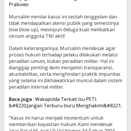
Prabowo
r
a
d
Mursalim menilai kasus ini seolah tenggelam dan
i
tidak mendapatkan atensi publik yang semestinya
l
(low blow up), meskipun diduga kuat melibatkan
a
oknum anggota TNI aktif.
n
U
m
‎Dalam keterangannya, Mursalim mendesak agar
u
proses hukum terhadap pelaku dilakukan melalui
m
peradilan umum, bukan peradilan militer. Hal ini
dianggap penting demi menjamin transparansi,
akuntabilitas, serta menghindari praktik impunitas
yang selama ini dikhawatirkan muncul dalam sistem
peradilan internal militer.
Baca juga
:
Wakapolda Terkait Isu PETI:
&#8220;Jangan Terburu-buru Menghakimi&#8221;
‎”Kasus ini harus menjadi momentum untuk
memberikan kepastian hukum. Kami mendesak
agar Pasal 65 ayat (2) UU Nomor 34 Tahun 2004