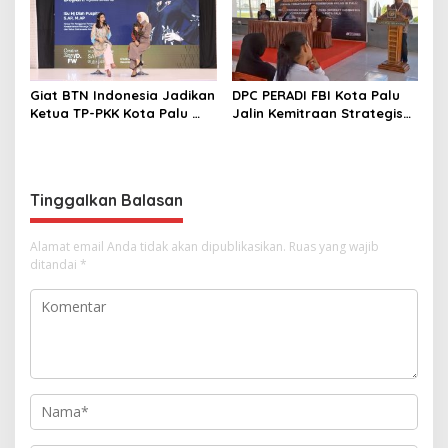
Giat BTN Indonesia Jadikan
DPC PERADI FBI Kota Palu
Ketua TP-PKK Kota Palu
Jalin Kemitraan Strategis
sebagai Narasumber
dengan Lapas Perempuan
Fashion Week 2026
Kelas IIIA Palu
Tinggalkan Balasan
Alamat email Anda tidak akan dipublikasikan.
Ruas yang wajib
ditandai
*