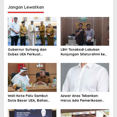
g
Jangan Lewatkan
a
s
i
p
o
s
Gubernur Sulteng dan
LBH Tonakodi Lakukan
Dubes UEA Perkuat
Kunjungan Silaturahmi ke
Komitmen Investasi, Empat
Kantor Kejari Parimo
Sektor Jadi Prioritas
Wali Kota Palu Sambut
Azwar Anas Tekankan:
Duta Besar UEA, Bahas
Harus Ada Pemeriksaan
Peluang Investasi di KEK
Mendetail Terkait Dugaan
Palu
Pelanggaran AMDAL di
Lokasi CPM