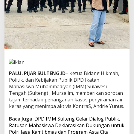
s
u
s
A
n
d
r
i
e
Y
u
n
u
PALU. PIJAR SULTENG.ID
– Ketua Bidang Hikmah,
s
D
Politik, dan Kebijakan Publik DPD Ikatan
i
Mahasiswa Muhammadiyah (IMM) Sulawesi
a
Tengah (Sulteng) , Mursalim, memberikan sorotan
d
tajam terhadap penanganan kasus penyiraman air
i
keras yang menimpa aktivis KontraS, Andrie Yunus.
l
i
d
Baca Juga
:
DPD IMM Sulteng Gelar Dialog Publik,
i
Ratusan Mahasiswa Deklarasikan Dukungan untuk
P
Polri Jaga Kamtibmas dan Program Asta Cita
e