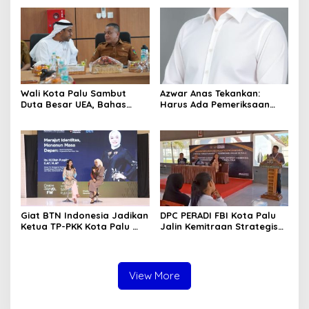
Sektor Jadi Prioritas
Wali Kota Palu Sambut
Azwar Anas Tekankan:
Duta Besar UEA, Bahas
Harus Ada Pemeriksaan
Peluang Investasi di KEK
Mendetail Terkait Dugaan
Palu
Pelanggaran AMDAL di
Lokasi CPM
Giat BTN Indonesia Jadikan
DPC PERADI FBI Kota Palu
Ketua TP-PKK Kota Palu
Jalin Kemitraan Strategis
sebagai Narasumber
dengan Lapas Perempuan
Fashion Week 2026
Kelas IIIA Palu
View More