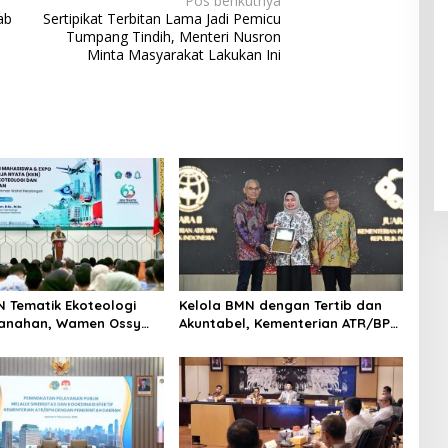
Pos berikutnya
ab
Sertipikat Terbitan Lama Jadi Pemicu
Tumpang Tindih, Menteri Nusron
Minta Masyarakat Lakukan Ini
N Tematik Ekoteologi
Kelola BMN dengan Tertib dan
tanahan, Wamen Ossy
Akuntabel, Kementerian ATR/BPN
i Peran Mahasiswa
Terima Anugerah Reksa Bandha
encatatan Bidang Tanah
2025