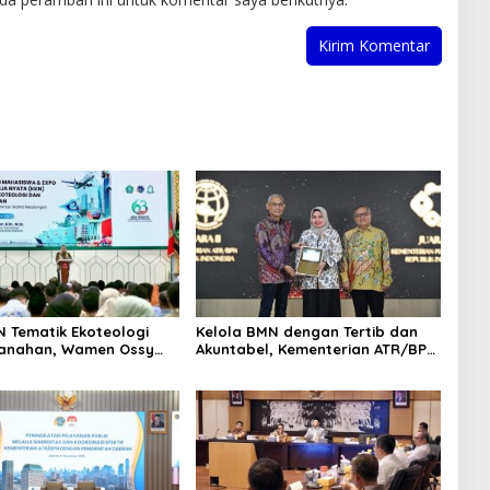
N Tematik Ekoteologi
Kelola BMN dengan Tertib dan
tanahan, Wamen Ossy
Akuntabel, Kementerian ATR/BPN
i Peran Mahasiswa
Terima Anugerah Reksa Bandha
encatatan Bidang Tanah
2025