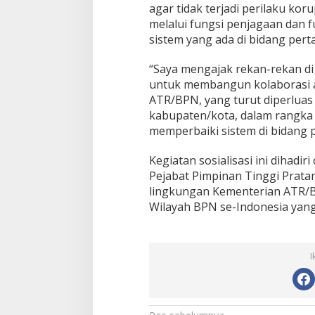
s
agar tidak terjadi perilaku kor
-
melalui fungsi penjagaan dan f
c
sistem yang ada di bidang pert
o
n
d
“Saya mengajak rekan-rekan di
u
untuk membangun kolaborasi 
c
ATR/BPN, yang turut diperluas 
t
kabupaten/kota, dalam rangka
d
a
memperbaiki sistem di bidang 
l
a
Kegiatan sosialisasi ini dihadi
m
Pejabat Pimpinan Tinggi Pratam
L
lingkungan Kementerian ATR/B
a
y
Wilayah BPN se-Indonesia yang 
a
n
a
n
I
P
e
r
t