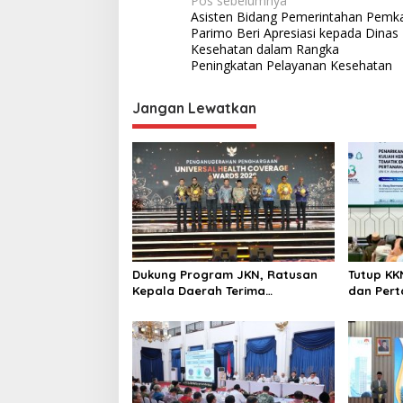
N
Pos sebelumnya
a
Asisten Bidang Pemerintahan Pemk
n
a
Parimo Beri Apresiasi kepada Dinas
a
v
Kesehatan dalam Rangka
h
Peningkatan Pelayanan Kesehatan
a
i
n
g
d
Jangan Lewatkan
a
a
n
T
s
a
i
t
a
p
R
o
u
a
s
n
Dukung Program JKN, Ratusan
Tutup KK
g
Kepala Daerah Terima
dan Per
Penghargaan di UHC Awards
Apresias
2026.
dalam P
Wakaf