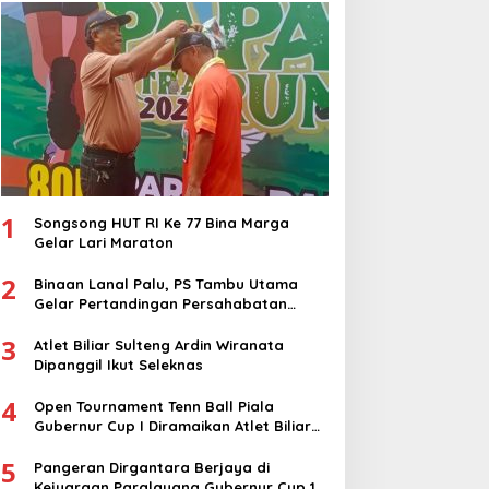
1
Songsong HUT RI Ke 77 Bina Marga
Gelar Lari Maraton
2
Binaan Lanal Palu, PS Tambu Utama
Gelar Pertandingan Persahabatan
dengan PS Sigi
3
Atlet Biliar Sulteng Ardin Wiranata
Dipanggil Ikut Seleknas
4
Open Tournament Tenn Ball Piala
Gubernur Cup I Diramaikan Atlet Biliar
Nasional
5
Pangeran Dirgantara Berjaya di
Kejuaraan Paralayang Gubernur Cup 1