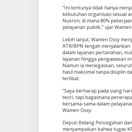
h
“Ini tentunya tidak hanya menja
a
kebutuhan organisasi sesuai a
n
Nusron, di mana 80% pekerjaa
K
o
pelayanan publik,” ujar Wamen
r
u
Lebih lanjut, Wamen Ossy men
p
ATR/BPN tengah menjalankan 
s
dalam layanan pertanahan, mulai
i
d
layanan hingga pengawasan inte
a
Namun ia menegaskan, seluruh
n
hasil maksimal tanpa disiplin da
P
terlibat.
e
r
i
“Saya berharap pada siang hari 
l
teori, tapi bagaimana penerapa
a
bersama-sama dalam pelayana
k
Wamen Ossy.
u
M
i
Deputi Bidang Pencegahan dan
s
menyampaikan bahwa tugas KP