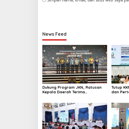
News Feed
Dukung Program JKN, Ratusan
Tutup KK
Kepala Daerah Terima
dan Per
Penghargaan di UHC Awards
Apresias
2026.
dalam P
Wakaf