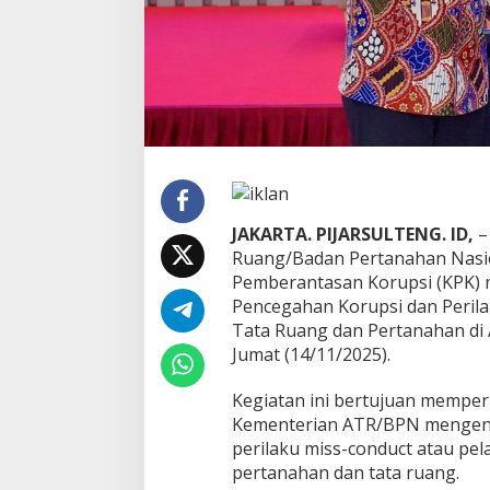
u
a
t
J
a
j
a
r
a
n
n
JAKARTA. PIJARSULTENG. ID,
–
y
a
Ruang/Badan Pertanahan Nasi
d
Pemberantasan Korupsi (KPK) 
a
Pencegahan Korupsi dan Peril
l
Tata Ruang dan Pertanahan di
a
m
Jumat (14/11/2025).
P
e
Kegiatan ini bertujuan mempe
n
Kementerian ATR/BPN mengena
c
perilaku miss-conduct atau pe
e
g
pertanahan dan tata ruang.
a