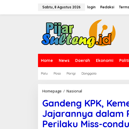
L
e
Sabtu, 8 Agustus 2026
login
Redaksi
Terms
w
a
t
i
k
e
k
o
n
t
Home
News
Daerah
Ekonomi
Polit
e
n
Palu
Poso
Parigi
Donggala
Homepage
/
Nasional
G
a
Gandeng KPK, Keme
n
d
Jajarannya dalam 
e
n
Perilaku Miss-cond
g
K