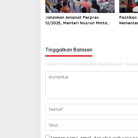
Jalankan Amanat Perpres
Pastikan
12/2025, Menteri Nusron Minta
Kemente
Pemda di Jabar Lakukan Revisi
KPK dala
Rencana Tata Ruang
Sistem L
Tinggalkan Balasan
Alamat email Anda tidak akan dipublikasikan.
Ruas ya
Simpan nama, email, dan situs web saya pa