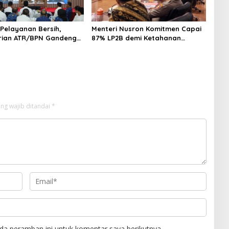
 Pelayanan Bersih,
Menteri Nusron Komitmen Capai
rian ATR/BPN Gandeng
87% LP2B demi Ketahanan
m Proses Perbaikan
Pangan Nasional
ayanan Pertanahan
ng wajib ditandai
*
da peramban ini untuk komentar saya berikutnya.