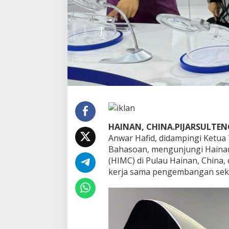
K
e
s
e
h
a
t
a
n
d
a
n
F
HAINAN, CHINA.PIJARSULTEN
a
r
Anwar Hafid, didampingi Ketua 
m
Bahasoan, mengunjungi Hainan 
a
(HIMC) di Pulau Hainan, China,
s
kerja sama pengembangan sekto
i
d
i
P
u
s
a