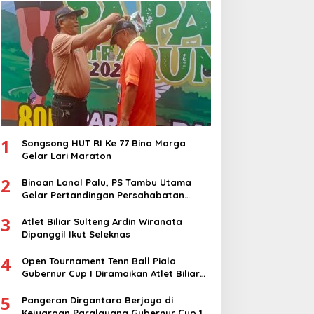
1
Songsong HUT RI Ke 77 Bina Marga
Gelar Lari Maraton
2
Binaan Lanal Palu, PS Tambu Utama
Gelar Pertandingan Persahabatan
dengan PS Sigi
3
Atlet Biliar Sulteng Ardin Wiranata
Dipanggil Ikut Seleknas
4
Open Tournament Tenn Ball Piala
Gubernur Cup I Diramaikan Atlet Biliar
Nasional
5
Pangeran Dirgantara Berjaya di
Kejuaraan Paralayang Gubernur Cup 1