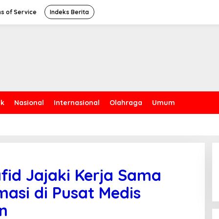
s of Service
Indeks Berita
ik
Nasional
Internasional
Olahraga
Umum
id Jajaki Kerja Sama
asi di Pusat Medis
an