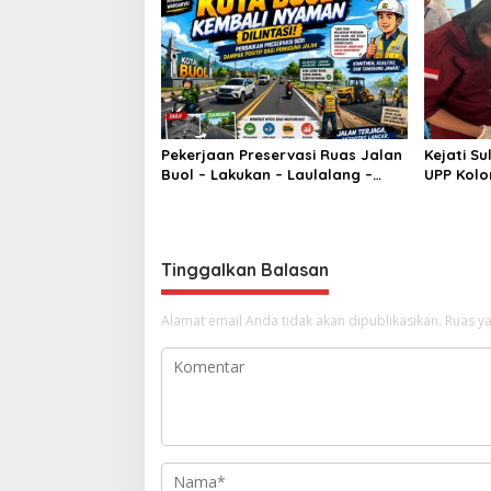
Pekerjaan Preservasi Ruas Jalan
Kejati S
Buol – Lakukan – Laulalang –
UPP Kolo
Lingadan Telah Rampung Warga
Korupsi 
Buol Sangat Legah
Cocoma
Tinggalkan Balasan
Alamat email Anda tidak akan dipublikasikan.
Ruas ya