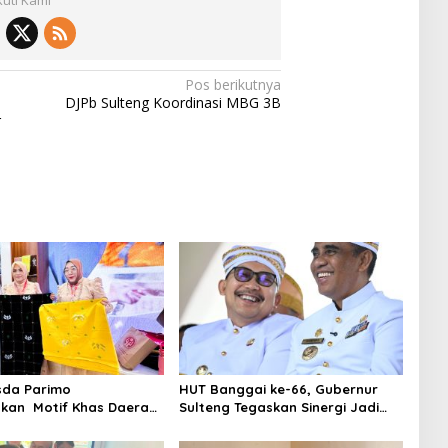
Pos berikutnya
DJPb Sulteng Koordinasi MBG 3B
r
sda Parimo
HUT Banggai ke-66, Gubernur
kan Motif Khas Daerah
Sulteng Tegaskan Sinergi Jadi
Bomba Saga di HUT ke-
Kunci Kemajuan Daerah
anas