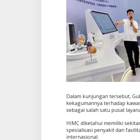
n
Dalam kunjungan tersebut, G
kekagumannya terhadap kawasa
sebagai salah satu pusat layana
HIMC diketahui memiliki sekita
spesialisasi penyakit dan fasil
internasional.