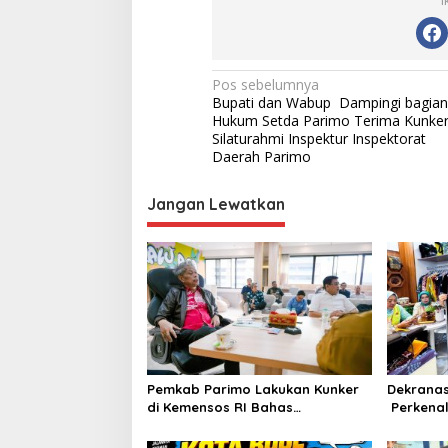
N
Pos sebelumnya
Bupati dan Wabup Dampingi bagian
a
Hukum Setda Parimo Terima Kunke
v
Silaturahmi Inspektur Inspektorat
Daerah Parimo
i
g
Jangan Lewatkan
a
s
i
p
o
s
Pemkab Parimo Lakukan Kunker
Dekrana
di Kemensos RI Bahas
Perkenal
Penyediaan SR di Parimo
Terbaru 
46 Dekr