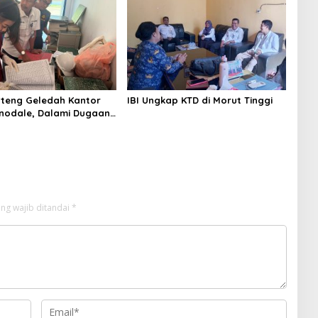
ulteng Geledah Kantor
IBI Ungkap KTD di Morut Tinggi
nodale, Dalami Dugaan
Tambang Nikel PT
n
ng wajib ditandai
*