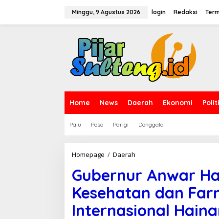
L
e
Minggu, 9 Agustus 2026
login
Redaksi
Term
w
a
t
i
k
e
k
o
n
t
Home
News
Daerah
Ekonomi
Polit
e
n
Palu
Poso
Parigi
Donggala
Homepage
/
Daerah
G
u
Gubernur Anwar Haf
b
e
Kesehatan dan Farm
r
n
Internasional Hain
u
r