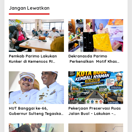
g
Jangan Lewatkan
a
s
i
p
o
s
Pemkab Parimo Lakukan
Dekranasda Parimo
Kunker di Kemensos RI
Perkenalkan Motif Khas
Bahas Penyediaan SR di
Daerah Terbaru Bomba
Parimo
Saga di HUT ke-46
Dekranas
HUT Banggai ke-66,
Pekerjaan Preservasi Ruas
Gubernur Sulteng Tegaskan
Jalan Buol – Lakukan –
Sinergi Jadi Kunci
Laulalang – Lingadan Telah
Kemajuan Daerah
Rampung Warga Buol
Sangat Legah