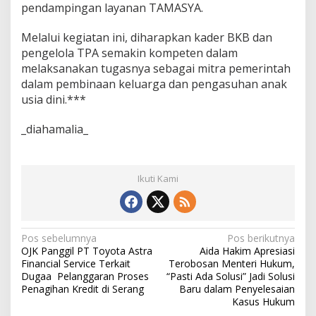
pendampingan layanan TAMASYA.
Melalui kegiatan ini, diharapkan kader BKB dan
pengelola TPA semakin kompeten dalam
melaksanakan tugasnya sebagai mitra pemerintah
dalam pembinaan keluarga dan pengasuhan anak
usia dini.***
_diahamalia_
Ikuti Kami
N
Pos sebelumnya
Pos berikutnya
OJK Panggil PT Toyota Astra
Aida Hakim Apresiasi
a
Financial Service Terkait
Terobosan Menteri Hukum,
v
Dugaa Pelanggaran Proses
“Pasti Ada Solusi” Jadi Solusi
Penagihan Kredit di Serang
Baru dalam Penyelesaian
i
Kasus Hukum