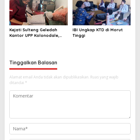
Kejati Sulteng Geledah
IBI Ungkap KTD di Morut
Kantor UPP Kolonodale,
Tinggi
Dalami Dugaan Korupsi
Tambang Nikel PT
Cocoman
Tinggalkan Balasan
Alamat email Anda tidak akan dipublikasikan.
Ruas yang wajib
ditandai
*