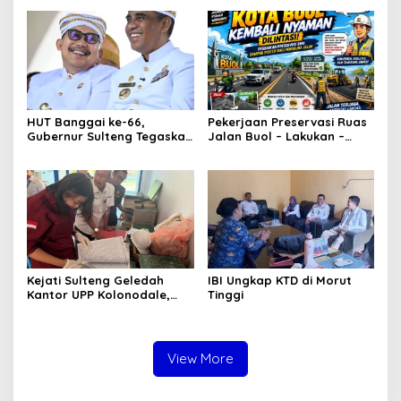
Parimo
Saga di HUT ke-46
Dekranas
HUT Banggai ke-66,
Pekerjaan Preservasi Ruas
Gubernur Sulteng Tegaskan
Jalan Buol – Lakukan –
Sinergi Jadi Kunci
Laulalang – Lingadan Telah
Kemajuan Daerah
Rampung Warga Buol
Sangat Legah
Kejati Sulteng Geledah
IBI Ungkap KTD di Morut
Kantor UPP Kolonodale,
Tinggi
Dalami Dugaan Korupsi
Tambang Nikel PT
Cocoman
View More