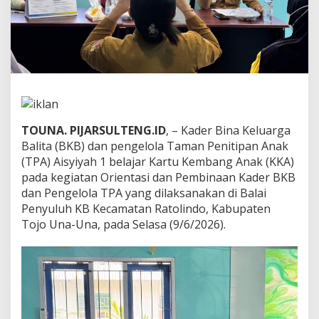
T
P
A
T
o
u
n
a
b
e
TOUNA. PIJARSULTENG.ID
, – Kader Bina Keluarga
l
Balita (BKB) dan pengelola Taman Penitipan Anak
a
(TPA) Aisyiyah 1 belajar Kartu Kembang Anak (KKA)
j
a
pada kegiatan Orientasi dan Pembinaan Kader BKB
r
dan Pengelola TPA yang dilaksanakan di Balai
K
Penyuluh KB Kecamatan Ratolindo, Kabupaten
K
Tojo Una-Una, pada Selasa (9/6/2026).
A