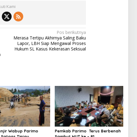
kuti Kami
Pos berikutnya
Merasa Tertipu Akhirnya Saling Baku
Lapor, LBH Siap Mengawal Proses
Hukum SL Kasus Kekerasan Seksual
h
njir Wabup Parimo
Pemkab Parimo Terus Berbenah
Satgas Tinjau
Sambut HUT ke – 81