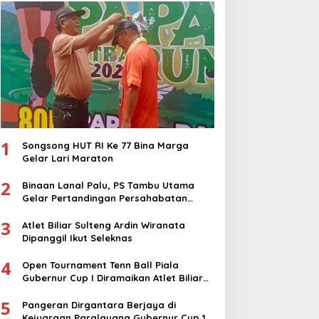
1
Songsong HUT RI Ke 77 Bina Marga
Gelar Lari Maraton
2
Binaan Lanal Palu, PS Tambu Utama
Gelar Pertandingan Persahabatan
dengan PS Sigi
3
Atlet Biliar Sulteng Ardin Wiranata
Dipanggil Ikut Seleknas
4
Open Tournament Tenn Ball Piala
Gubernur Cup I Diramaikan Atlet Biliar
Nasional
5
Pangeran Dirgantara Berjaya di
Kejuaraan Paralayang Gubernur Cup 1