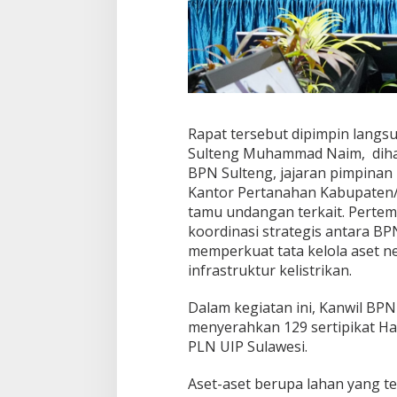
n
t
a
h
P
a
r
i
m
Rapat tersebut dipimpin langs
o
Sulteng Muhammad Naim, dihadi
BPN Sulteng, jajaran pimpinan
Kantor Pertanahan Kabupaten/K
tamu undangan terkait. Pertem
koordinasi strategis antara B
memperkuat tata kelola aset n
infrastruktur kelistrikan.
Dalam kegiatan ini, Kanwil BPN
menyerahkan 129 sertipikat H
PLN UIP Sulawesi.
Aset-aset berupa lahan yang tel