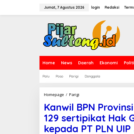
L
e
Jumat, 7 Agustus 2026
login
Redaksi
Terms
w
a
t
i
k
e
k
o
n
t
Home
News
Daerah
Ekonomi
Polit
e
n
Palu
Poso
Parigi
Donggala
Homepage
/
Parigi
K
a
Kanwil BPN Provins
n
w
129 sertipikat Hak
i
l
kepada PT PLN UIP 
B
P