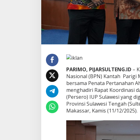
h
k
a
n
1
2
9
s
e
r
t
i
PARIMO, PIJARSULTENG.ID
– K
p
Nasional (BPN) Kantah Parigi 
i
bersama Penata Pertanahan Ahl
k
a
menghadiri Rapat Koordinasi 
t
(Persero) IUP Sulawesi yang di
H
Provinsi Sulawesi Tengah (Sult
a
Makassar, Kamis (11/12/2025).
k
G
u
n
a
B