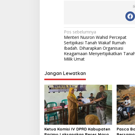
I
N
Pos sebelumnya
Menteri Nusron Wahid Percepat
a
Sertipikasi Tanah Wakaf Rumah
v
Ibadah. Diharapkan Organisasi
Keagamaan Menyertipikatkan Tana
i
Milik Umat
g
Jangan Lewatkan
a
s
i
p
o
s
Ketua Komisi IV DPRD Kabupaten
Pasca Ba
Parimo Laksanakan Reses Masa
Bersama 