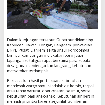
A
n
w
a
r
H
a
f
i
Dalam kunjungan tersebut, Gubernur didampingi
d
Kapolda Sulawesi Tengah, Pangdam, perwakilan
P
a
BNPB Pusat, Danrem, serta unsur Forkopimda
s
lainnya. Rombongan melakukan peninjauan
t
lapangan sekaligus rapat bersama para kepala
i
desa guna mendengarkan langsung kebutuhan
k
masyarakat terdampak.
a
n
K
Berdasarkan hasil pertemuan, kebutuhan
e
mendesak warga saat ini adalah air bersih, terpal
b
atau tenda darurat, obat-obatan, selimut, serta
u
kebutuhan bagi anak-anak. Kebutuhan air bersih
t
u
menjadi prioritas karena sejumlah sumber air
h