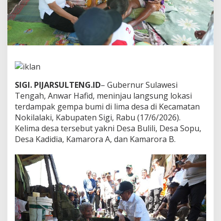
a
m
p
a
k
G
e
m
p
SIGI. PIJARSULTENG.ID
– Gubernur Sulawesi
a
d
Tengah, Anwar Hafid, meninjau langsung lokasi
i
terdampak gempa bumi di lima desa di Kecamatan
S
Nokilalaki, Kabupaten Sigi, Rabu (17/6/2026).
i
Kelima desa tersebut yakni Desa Bulili, Desa Sopu,
g
Desa Kadidia, Kamarora A, dan Kamarora B.
i
,
G
u
b
e
r
n
u
r