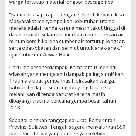
warga tertutup material longsor pascagempa.
a
n
“Kami baru saja rapat dengan seluruh kepala desa.
W
Masyarakat menyampaikan kebutuhan utama
a
r
mereka adalah tenda karena masih takut tinggal di
g
dalam rumah. Selain itu, mereka membutuhkan air
a
minum bersih karena sumber air tertutup longsor,
T
serta obat-obatan dan selimut untuk anak-anak,”
e
r
ujar Gubernur Anwar Hafid.
p
e
Dari lima desa terdampak, Kamarora B menjadi
n
wilayah yang mengalami dampak paling signifikan.
u
Trauma akibat gempa masih dirasakan warga,
h
i
bahkan terdapat seorang ibu yang terpaksa
melahirkan di tenda darurat karena masih
dibayangi trauma bencana gempa besar tahun
2018.
Sebagai langkah tanggap darurat, Pemerintah
Provinsi Sulawesi Tengah segera menyalurkan 550
unit tenda terpal yang jumlahnya melebihi