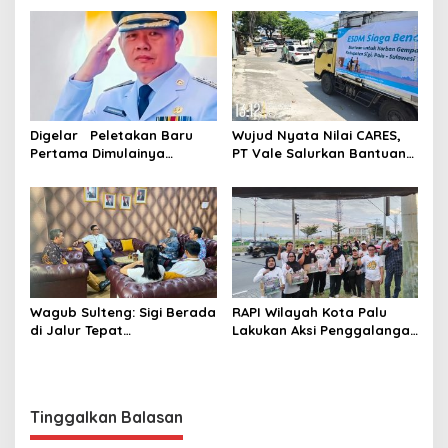
Djanggola
Digelar Peletakan Baru
Wujud Nyata Nilai CARES,
Pertama Dimulainya
PT Vale Salurkan Bantuan
Pembangunan Hunian
Kemanusiaan untuk Korban
Sementara di Kamarora
Gempa Sigi
Wagub Sulteng: Sigi Berada
RAPI Wilayah Kota Palu
di Jalur Tepat
Lakukan Aksi Penggalangan
Pembangunan, IPM Terus
Dana untuk Masyarakat
Meningkat
Terdampak Gempa Bumi di
Kabupaten Sigi
Tinggalkan Balasan