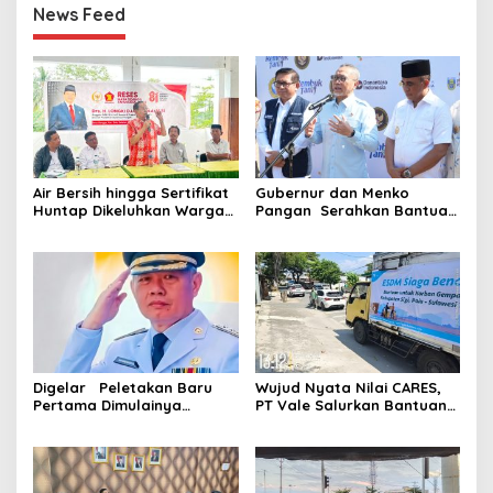
News Feed
Air Bersih hingga Sertifikat
Gubernur dan Menko
Huntap Dikeluhkan Warga
Pangan Serahkan Bantuan
Bangga ke Longki
Pupuk untuk Petani Sigi
Djanggola
Digelar Peletakan Baru
Wujud Nyata Nilai CARES,
Pertama Dimulainya
PT Vale Salurkan Bantuan
Pembangunan Hunian
Kemanusiaan untuk Korban
Sementara di Kamarora
Gempa Sigi