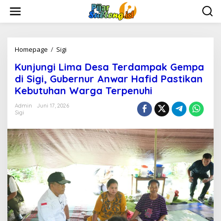
L
e
w
a
t
i
Homepage
/
Sigi
K
k
u
Kunjungi Lima Desa Terdampak Gempa
e
n
k
j
di Sigi, Gubernur Anwar Hafid Pastikan
o
u
Kebutuhan Warga Terpenuhi
n
n
t
g
Admin
Juni 17, 2026
e
i
Sigi
n
L
i
m
a
D
e
s
a
T
e
r
d