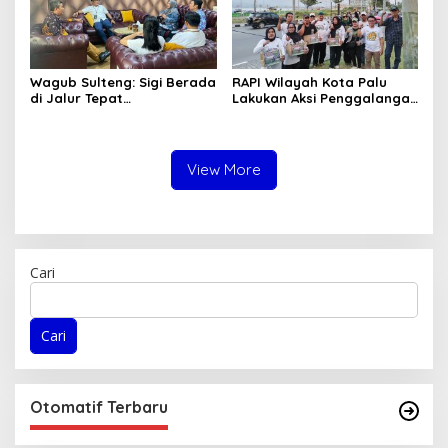
Wagub Sulteng: Sigi Berada
RAPI Wilayah Kota Palu
di Jalur Tepat
Lakukan Aksi Penggalangan
Pembangunan, IPM Terus
Dana untuk Masyarakat
Meningkat
Terdampak Gempa Bumi di
Kabupaten Sigi
View More
Cari
Cari
Otomatif Terbaru