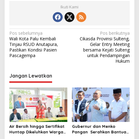
Ikuti Kami
N
Pos sebelumnya
Pos berikutnya
Wali Kota Palu Kembali
Cikasda Provinsi Sulteng,
a
Tinjau RSUD Anutapura,
Gelar Entry Meeting
v
Pastikan Kondisi Pasien
bersama Kejati Sulteng
Pascagempa
untuk Pendampingan
i
Hukum
g
Jangan Lewatkan
a
s
i
p
o
s
Air Bersih hingga Sertifikat
Gubernur dan Menko
Huntap Dikeluhkan Warga
Pangan Serahkan Bantuan
Bangga ke Longki
Pupuk untuk Petani Sigi