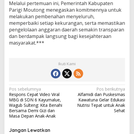
Melalui pertemuan ini, Pemerintah Kabupaten
Parigi Moutong menegaskan komitmennya untuk
melakukan pembenahan menyeluruh,
memperbaiki setiap kekurangan, serta memastikan
pengelolaan anggaran daerah semakin transparan
dan berdampak langsung bagi kesejahteraan
masyarakat.***
Ikuti Kami
N
Pos sebelumnya
Pos berikutnya
Respons Cepat Video Viral
Alfamidi dan Puskesmas
a
MBG di SDN 6 Kayumalue,
Kawatuna Gelar Edukasi
v
Wagub Sulteng: Kita Benahi
Nutrisi Tepat untuk Anak
Bersama Demi Gizi dan
Sehat
i
Masa Depan Anak-Anak
g
Jangan Lewatkan
a