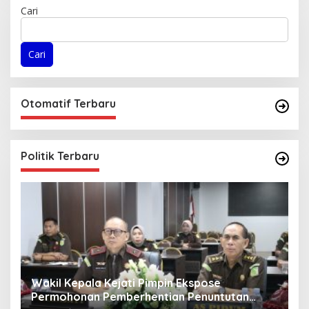
Cari
Cari
Otomatif Terbaru
Politik Terbaru
Wakil Kepala Kejati Pimpin Ekspose
K
ir
Permohonan Pemberhentian Penuntutan
R