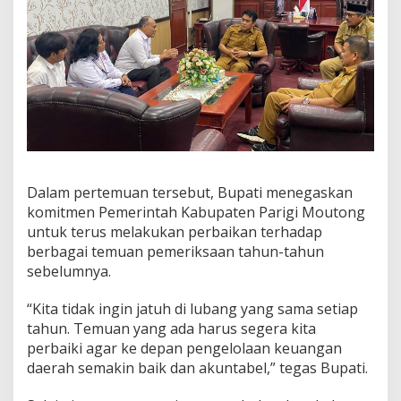
n
g
a
t
B
u
p
a
t
i
d
a
Dalam pertemuan tersebut, Bupati menegaskan
n
komitmen Pemerintah Kabupaten Parigi Moutong
W
untuk terus melakukan perbaikan terhadap
a
berbagai temuan pemeriksaan tahun-tahun
b
sebelumnya.
u
p
P
“Kita tidak ingin jatuh di lubang yang sama setiap
a
tahun. Temuan yang ada harus segera kita
r
perbaiki agar ke depan pengelolaan keuangan
i
daerah semakin baik dan akuntabel,” tegas Bupati.
m
o