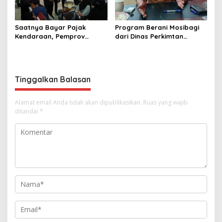
Saatnya Bayar Pajak
Program Berani Mosibagi
Kendaraan, Pemprov
dari Dinas Perkimtan
Sulteng Berikan Bebas
Sulteng. Warga Terbantu
Denda dan Diskon 50
untuk Saling Berbagi
Persen
Tinggalkan Balasan
Alamat email Anda tidak akan dipublikasikan.
Ruas yang wajib
ditandai
*