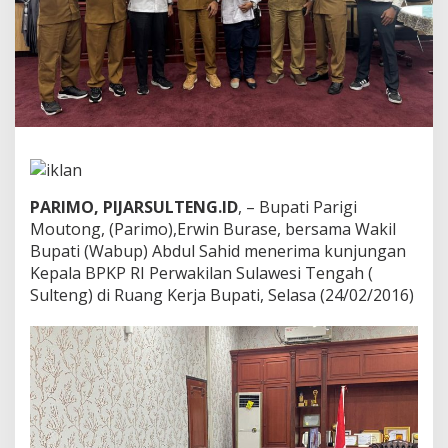
r
w
a
k
i
l
a
n
S
u
l
PARIMO, PIJARSULTENG.ID
, – Bupati Parigi
t
Moutong, (Parimo),Erwin Burase, bersama Wakil
e
n
Bupati (Wabup) Abdul Sahid menerima kunjungan
g
Kepala BPKP RI Perwakilan Sulawesi Tengah (
D
Sulteng) di Ruang Kerja Bupati, Selasa (24/02/2016)
i
s
a
m
b
u
t
H
a