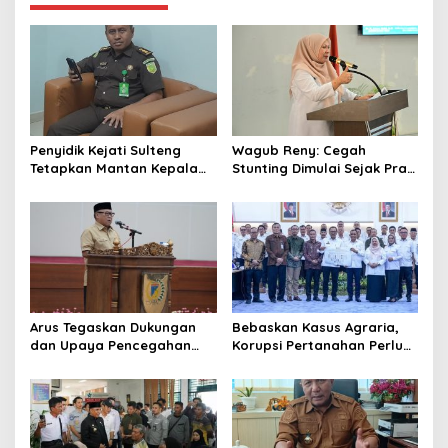
s
i
p
o
s
Penyidik Kejati Sulteng
Wagub Reny: Cegah
Tetapkan Mantan Kepala
Stunting Dimulai Sejak Pra
Bapenda Kabupaten
Nikah, TP-PKK Jadi Ujung
Donggala Sebagai
Tombak di Masyarakat
Tersangka Dugaan Korupsi
Pemungutan Pajak
Pertambangan
Arus Tegaskan Dukungan
Bebaskan Kasus Agraria,
dan Upaya Pencegahan
Korupsi Pertanahan Perlu
dan Pemberantasan
Dicegah. Pemprov Sulteng
Korupsi
Gandeng KPK-ATR/BPN