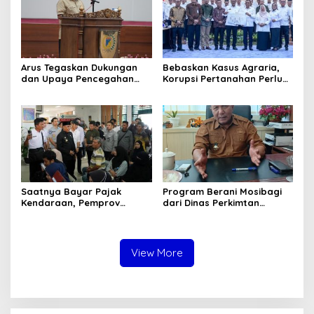
Pertambangan
Arus Tegaskan Dukungan
Bebaskan Kasus Agraria,
dan Upaya Pencegahan
Korupsi Pertanahan Perlu
dan Pemberantasan
Dicegah. Pemprov Sulteng
Korupsi
Gandeng KPK-ATR/BPN
Saatnya Bayar Pajak
Program Berani Mosibagi
Kendaraan, Pemprov
dari Dinas Perkimtan
Sulteng Berikan Bebas
Sulteng. Warga Terbantu
Denda dan Diskon 50
untuk Saling Berbagi
Persen
View More