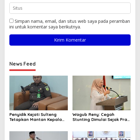
Simpan nama, email, dan situs web saya pada peramban
ini untuk komentar saya berikutnya.
News Feed
Penyidik Kejati Sulteng
Wagub Reny: Cegah
Tetapkan Mantan Kepala
Stunting Dimulai Sejak Pra
Bapenda Kabupaten
Nikah, TP-PKK Jadi Ujung
Donggala Sebagai
Tombak di Masyarakat
Tersangka Dugaan Korupsi
Pemungutan Pajak