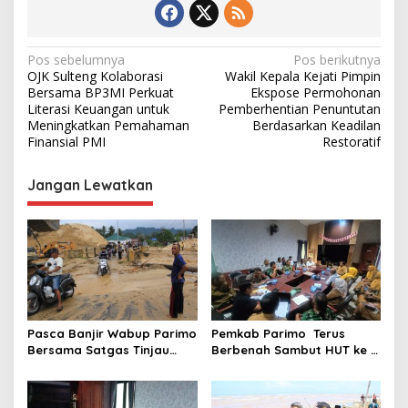
N
Pos sebelumnya
Pos berikutnya
OJK Sulteng Kolaborasi
Wakil Kepala Kejati Pimpin
a
Bersama BP3MI Perkuat
Ekspose Permohonan
v
Literasi Keuangan untuk
Pemberhentian Penuntutan
Meningkatkan Pemahaman
Berdasarkan Keadilan
i
Finansial PMI
Restoratif
g
Jangan Lewatkan
a
s
i
p
o
s
Pasca Banjir Wabup Parimo
Pemkab Parimo Terus
Bersama Satgas Tinjau
Berbenah Sambut HUT ke –
Pelaksanaan Normalisasi
81 Kemerdekaan RI Tahun
Sungai di Desa Air Panas
2026