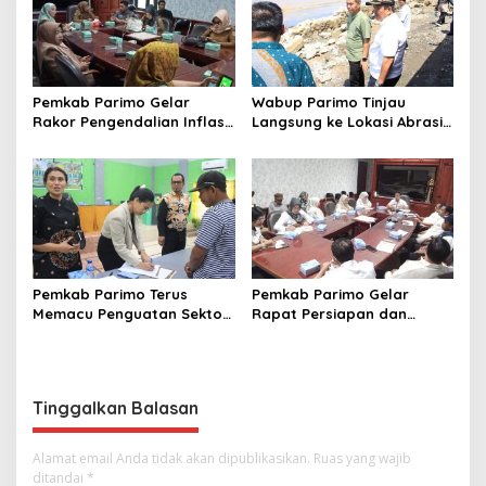
Pemkab Parimo Gelar
Wabup Parimo Tinjau
Rakor Pengendalian Inflasi
Langsung ke Lokasi Abrasi
Dipimpin Kepala BSKDN
Pantai di Desa Sidoan
Kemendagri RI
Pemkab Parimo Terus
Pemkab Parimo Gelar
Memacu Penguatan Sektor
Rapat Persiapan dan
Pertanian dan Perkebunan
Pembagian Tugas HUT ke –
sebagai Tulang Punggung
81 Kemerdekaan RI Tahun
Ekonomi Daerah
2026
Tinggalkan Balasan
Alamat email Anda tidak akan dipublikasikan.
Ruas yang wajib
ditandai
*