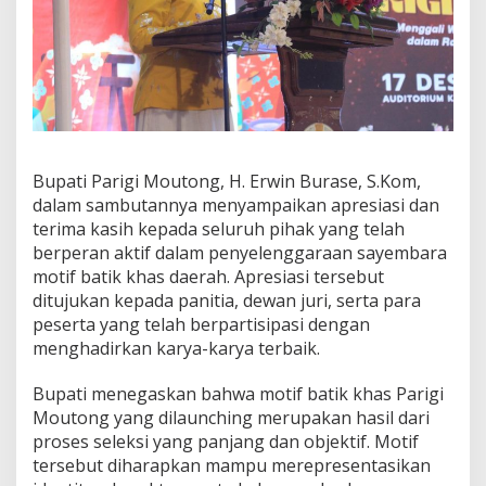
i
t
a
s
B
u
d
a
y
Bupati Parigi Moutong, H. Erwin Burase, S.Kom,
a
dalam sambutannya menyampaikan apresiasi dan
L
terima kasih kepada seluruh pihak yang telah
o
k
berperan aktif dalam penyelenggaraan sayembara
a
motif batik khas daerah. Apresiasi tersebut
l
ditujukan kepada panitia, dewan juri, serta para
peserta yang telah berpartisipasi dengan
menghadirkan karya-karya terbaik.
Bupati menegaskan bahwa motif batik khas Parigi
Moutong yang dilaunching merupakan hasil dari
proses seleksi yang panjang dan objektif. Motif
tersebut diharapkan mampu merepresentasikan