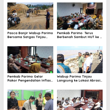
Pasca Banjir Wabup Parimo
Pemkab Parimo Terus
Bersama Satgas Tinjau
Berbenah Sambut HUT ke –
Pelaksanaan Normalisasi
81 Kemerdekaan RI Tahun
Sungai di Desa Air Panas
2026
Pemkab Parimo Gelar
Wabup Parimo Tinjau
Rakor Pengendalian Inflasi
Langsung ke Lokasi Abrasi
Dipimpin Kepala BSKDN
Pantai di Desa Sidoan
Kemendagri RI