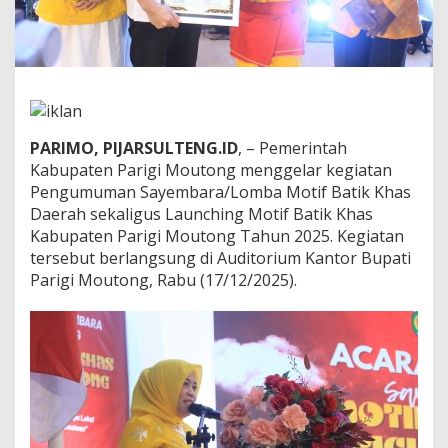
h
a
s
P
a
r
i
m
PARIMO, PIJARSULTENG.ID
, – Pemerintah
o
Kabupaten Parigi Moutong menggelar kegiatan
2
Pengumuman Sayembara/Lomba Motif Batik Khas
0
2
Daerah sekaligus Launching Motif Batik Khas
5
Kabupaten Parigi Moutong Tahun 2025. Kegiatan
,
tersebut berlangsung di Auditorium Kantor Bupati
A
Parigi Moutong, Rabu (17/12/2025).
n
g
k
a
t
I
d
e
n
t