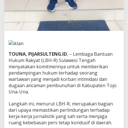
n
c
a
m
a
n
P
e
m
b
TOUNA, PIJARSULTENG.ID
, – Lembaga Bantuan
u
Hukum Rakyat (LBH-R) Sulawesi Tengah
n
u
menyatakan komitmennya untuk memberikan
h
pendampingan hukum terhadap seorang
a
wartawan yang menjadi korban intimidasi dan
n
dugaan ancaman pembunuhan di Kabupaten Tojo
d
Una-Una.
i
T
o
Langkah ini, menurut LBH-R, merupakan bagian
j
dari upaya memastikan perlindungan terhadap
o
kerja-kerja jurnalistik yang sah serta menjaga
U
ruang kebebasan pers tetap kondusif di daerah.
n
a