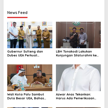
News Feed
Gubernur Sulteng dan
LBH Tonakodi Lakukan
Dubes UEA Perkuat
Kunjungan Silaturahmi ke
Komitmen Investasi, Empat
Kantor Kejari Parimo
Sektor Jadi Prioritas
Wali Kota Palu Sambut
Azwar Anas Tekankan:
Duta Besar UEA, Bahas
Harus Ada Pemeriksaan
Peluang Investasi di KEK
Mendetail Terkait Dugaan
Palu
Pelanggaran AMDAL di