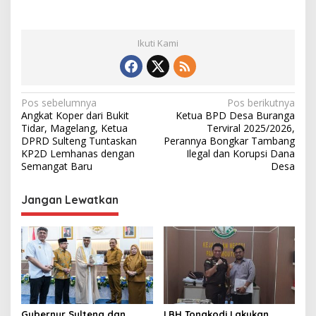
Ikuti Kami
N
Pos sebelumnya
Pos berikutnya
Angkat Koper dari Bukit
Ketua BPD Desa Buranga
a
Tidar, Magelang, Ketua
Terviral 2025/2026,
v
DPRD Sulteng Tuntaskan
Perannya Bongkar Tambang
KP2D Lemhanas dengan
Ilegal dan Korupsi Dana
i
Semangat Baru
Desa
g
Jangan Lewatkan
a
s
i
p
o
s
Gubernur Sulteng dan
LBH Tonakodi Lakukan