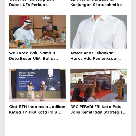
Dubes UEA Perkuat
Kunjungan Silaturahmi ke
Komitmen Investasi, Empat
Kantor Kejari Parimo
Sektor Jadi Prioritas
Wali Kota Palu Sambut
Azwar Anas Tekankan:
Duta Besar UEA, Bahas
Harus Ada Pemeriksaan
Peluang Investasi di KEK
Mendetail Terkait Dugaan
Palu
Pelanggaran AMDAL di
Lokasi CPM
Giat BTN Indonesia Jadikan
DPC PERADI FBI Kota Palu
Ketua TP-PKK Kota Palu
Jalin Kemitraan Strategis
sebagai Narasumber
dengan Lapas Perempuan
Fashion Week 2026
Kelas IIIA Palu