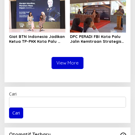
Lokasi CPM
Giat BTN Indonesia Jadikan
DPC PERADI FBI Kota Palu
Ketua TP-PKK Kota Palu
Jalin Kemitraan Strategis
sebagai Narasumber
dengan Lapas Perempuan
Fashion Week 2026
Kelas IIIA Palu
View More
Cari
Cari
Otomatif Terbaru