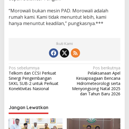
“Morowali bukan mesin PAD. Morowali adalah
rumah kami. Kami tidak menuntut lebih, kami
hanya menuntut keadilan,” pungkasnya.***
Ikuti Kami
N
Pos sebelumnya
Pos berikutnya
Telkom dan CCSI Perkuat
Pelaksanaan Apel
a
Sinergi Pengembangan
Kesiapsiagaan Bencana
v
SKKL SUB-2 untuk Perkuat
Hidrometeorologi serta
Konektivitas Nasional
Menyongsong Natal 2025
i
dan Tahun Baru 2026
g
Jangan Lewatkan
a
s
i