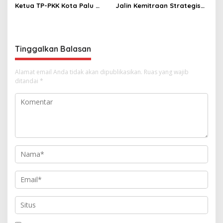
Ketua TP-PKK Kota Palu
Jalin Kemitraan Strategis
sebagai Narasumber
dengan Lapas Perempuan
Fashion Week 2026
Kelas IIIA Palu
Tinggalkan Balasan
Alamat email Anda tidak akan dipublikasikan.
Ruas yang wajib
ditandai
*