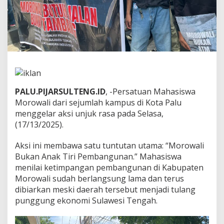
n
t
a
G
u
b
e
r
n
u
PALU.PIJARSULTENG.ID
, -Persatuan Mahasiswa
r
Morowali dari sejumlah kampus di Kota Palu
J
menggelar aksi unjuk rasa pada Selasa,
a
n
(17/13/2025).
g
a
Aksi ini membawa satu tuntutan utama: “Morowali
n
Bukan Anak Tiri Pembangunan.” Mahasiswa
T
menilai ketimpangan pembangunan di Kabupaten
e
r
Morowali sudah berlangsung lama dan terus
k
dibiarkan meski daerah tersebut menjadi tulang
e
punggung ekonomi Sulawesi Tengah.
s
a
n