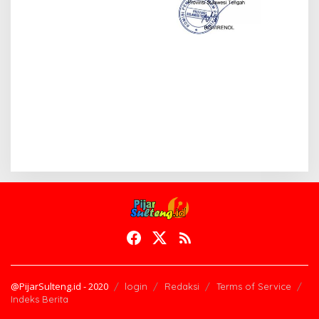
@PijarSulteng.id - 2020
login
Redaksi
Terms of Service
Indeks Berita