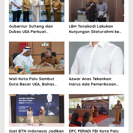
p
o
s
Gubernur Sulteng dan
LBH Tonakodi Lakukan
Dubes UEA Perkuat
Kunjungan Silaturahmi ke
Komitmen Investasi, Empat
Kantor Kejari Parimo
Sektor Jadi Prioritas
Wali Kota Palu Sambut
Azwar Anas Tekankan:
Duta Besar UEA, Bahas
Harus Ada Pemeriksaan
Peluang Investasi di KEK
Mendetail Terkait Dugaan
Palu
Pelanggaran AMDAL di
Lokasi CPM
Giat BTN Indonesia Jadikan
DPC PERADI FBI Kota Palu