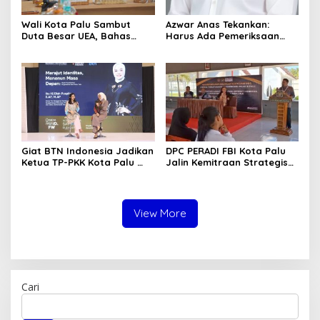
Wali Kota Palu Sambut
Azwar Anas Tekankan:
Duta Besar UEA, Bahas
Harus Ada Pemeriksaan
Peluang Investasi di KEK
Mendetail Terkait Dugaan
Palu
Pelanggaran AMDAL di
Lokasi CPM
Giat BTN Indonesia Jadikan
DPC PERADI FBI Kota Palu
Ketua TP-PKK Kota Palu
Jalin Kemitraan Strategis
sebagai Narasumber
dengan Lapas Perempuan
Fashion Week 2026
Kelas IIIA Palu
View More
Cari