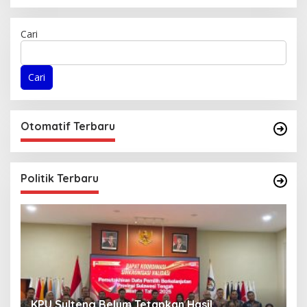
Cari
Cari
Otomatif Terbaru
Politik Terbaru
Parimo Raih Peringkat Kedua Nasional dalam
K