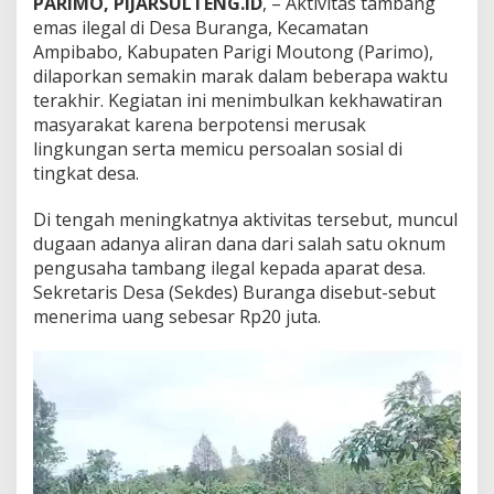
PARIMO, PIJARSULTENG.ID
, – Aktivitas tambang
D
emas ilegal di Desa Buranga, Kecamatan
u
Ampibabo, Kabupaten Parigi Moutong (Parimo),
g
dilaporkan semakin marak dalam beberapa waktu
a
a
terakhir. Kegiatan ini menimbulkan kekhawatiran
n
masyarakat karena berpotensi merusak
A
lingkungan serta memicu persoalan sosial di
l
tingkat desa.
i
r
a
Di tengah meningkatnya aktivitas tersebut, muncul
n
dugaan adanya aliran dana dari salah satu oknum
D
pengusaha tambang ilegal kepada aparat desa.
a
Sekretaris Desa (Sekdes) Buranga disebut-sebut
n
a
menerima uang sebesar Rp20 juta.
k
e
Pemutar
A
Video
p
a
r
a
t
D