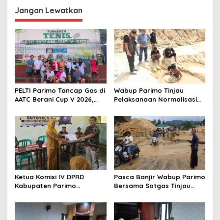
g
Jangan Lewatkan
a
s
i
p
o
s
PELTI Parimo Tancap Gas di
Wabup Parimo Tinjau
AATC Berani Cup V 2026,
Pelaksanaan Normalisasi
Era Hestiwati Perkuat
Sungai di Desa Air Panas
Fondasi Menuju Porprov X
Sulteng
Ketua Komisi IV DPRD
Pasca Banjir Wabup Parimo
Kabupaten Parimo
Bersama Satgas Tinjau
Laksanakan Reses Masa
Pelaksanaan Normalisasi
Persidangan III Tahun
Sungai di Desa Air Panas
Sidang 2025/2026