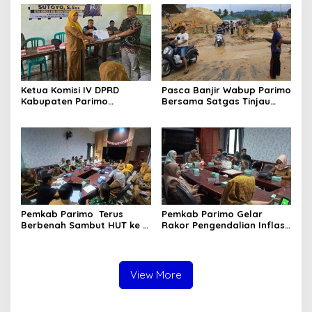
Sulteng
Ketua Komisi IV DPRD
Pasca Banjir Wabup Parimo
Kabupaten Parimo
Bersama Satgas Tinjau
Laksanakan Reses Masa
Pelaksanaan Normalisasi
Persidangan III Tahun
Sungai di Desa Air Panas
Sidang 2025/2026
Pemkab Parimo Terus
Pemkab Parimo Gelar
Berbenah Sambut HUT ke –
Rakor Pengendalian Inflasi
81 Kemerdekaan RI Tahun
Dipimpin Kepala BSKDN
2026
Kemendagri RI
View More