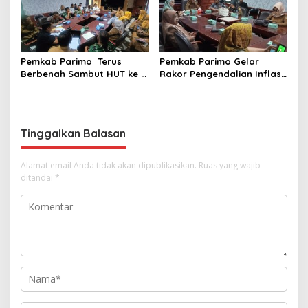
Pemkab Parimo Terus
Pemkab Parimo Gelar
Berbenah Sambut HUT ke –
Rakor Pengendalian Inflasi
81 Kemerdekaan RI Tahun
Dipimpin Kepala BSKDN
2026
Kemendagri RI
Tinggalkan Balasan
Alamat email Anda tidak akan dipublikasikan.
Ruas yang wajib
ditandai
*