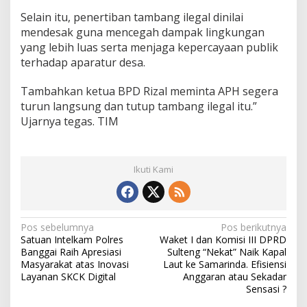
Selain itu, penertiban tambang ilegal dinilai
mendesak guna mencegah dampak lingkungan
yang lebih luas serta menjaga kepercayaan publik
terhadap aparatur desa.
Tambahkan ketua BPD Rizal meminta APH segera
turun langsung dan tutup tambang ilegal itu.”
Ujarnya tegas. TIM
Ikuti Kami
N
Pos sebelumnya
Pos berikutnya
Satuan Intelkam Polres
Waket I dan Komisi III DPRD
a
Banggai Raih Apresiasi
Sulteng “Nekat” Naik Kapal
v
Masyarakat atas Inovasi
Laut ke Samarinda. Efisiensi
Layanan SKCK Digital
Anggaran atau Sekadar
i
Sensasi ?