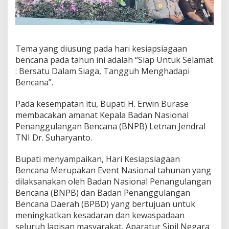
a
n
F
P
R
Tema yang diusung pada hari kesiapsiagaan
B
bencana pada tahun ini adalah “Siap Untuk Selamat
: Bersatu Dalam Siaga, Tangguh Menghadapi
Bencana”.
Pada kesempatan itu, Bupati H. Erwin Burase
membacakan amanat Kepala Badan Nasional
Penanggulangan Bencana (BNPB) Letnan Jendral
TNI Dr. Suharyanto.
Bupati menyampaikan, Hari Kesiapsiagaan
Bencana Merupakan Event Nasional tahunan yang
dilaksanakan oleh Badan Nasional Penangulangan
Bencana (BNPB) dan Badan Penanggulangan
Bencana Daerah (BPBD) yang bertujuan untuk
meningkatkan kesadaran dan kewaspadaan
seluruh lapisan masyarakat, Aparatur Sipil Negara