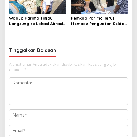
Wabup Parimo Tinjau
Pemkab Parimo Terus
Langsung ke Lokasi Abrasi
Memacu Penguatan Sektor
Pantai di Desa Sidoan
Pertanian dan Perkebunan
sebagai Tulang Punggung
Ekonomi Daerah
Tinggalkan Balasan
Alamat email Anda tidak akan dipublikasikan.
Ruas yang wajib
ditandai
*