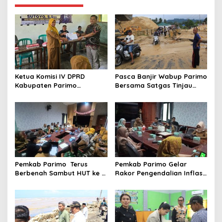
a
s
i
p
o
s
Ketua Komisi IV DPRD
Pasca Banjir Wabup Parimo
Kabupaten Parimo
Bersama Satgas Tinjau
Laksanakan Reses Masa
Pelaksanaan Normalisasi
Persidangan III Tahun
Sungai di Desa Air Panas
Sidang 2025/2026
Pemkab Parimo Terus
Pemkab Parimo Gelar
Berbenah Sambut HUT ke –
Rakor Pengendalian Inflasi
81 Kemerdekaan RI Tahun
Dipimpin Kepala BSKDN
2026
Kemendagri RI