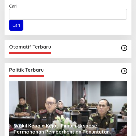
Cari
Cari
Otomatif Terbaru
Politik Terbaru
Wakil Kepala Kejati Pimpin Ekspose
K
ir
Permohonan Pemberhentian Penuntutan
R