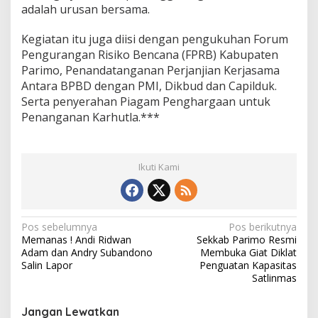
adalah urusan bersama.
Kegiatan itu juga diisi dengan pengukuhan Forum
Pengurangan Risiko Bencana (FPRB) Kabupaten
Parimo, Penandatanganan Perjanjian Kerjasama
Antara BPBD dengan PMI, Dikbud dan Capilduk.
Serta penyerahan Piagam Penghargaan untuk
Penanganan Karhutla.***
Ikuti Kami
N
Pos sebelumnya
Pos berikutnya
Memanas ! Andi Ridwan
Sekkab Parimo Resmi
a
Adam dan Andry Subandono
Membuka Giat Diklat
v
Salin Lapor
Penguatan Kapasitas
Satlinmas
i
g
Jangan Lewatkan