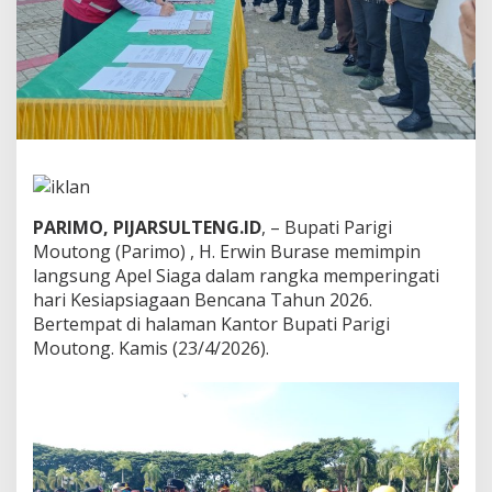
a
p
s
i
a
g
a
a
n
B
e
PARIMO, PIJARSULTENG.ID
, – Bupati Parigi
n
Moutong (Parimo) , H. Erwin Burase memimpin
c
a
langsung Apel Siaga dalam rangka memperingati
n
hari Kesiapsiagaan Bencana Tahun 2026.
a
Bertempat di halaman Kantor Bupati Parigi
,
Moutong. Kamis (23/4/2026).
B
u
p
a
t
i
P
a