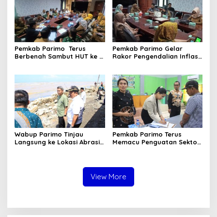
Pemkab Parimo Terus
Pemkab Parimo Gelar
Berbenah Sambut HUT ke –
Rakor Pengendalian Inflasi
81 Kemerdekaan RI Tahun
Dipimpin Kepala BSKDN
2026
Kemendagri RI
Wabup Parimo Tinjau
Pemkab Parimo Terus
Langsung ke Lokasi Abrasi
Memacu Penguatan Sektor
Pantai di Desa Sidoan
Pertanian dan Perkebunan
sebagai Tulang Punggung
Ekonomi Daerah
View More