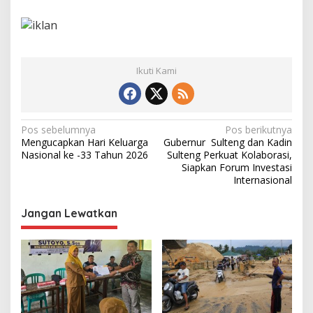
h
u
n
2
0
Ikuti Kami
2
6
N
Pos sebelumnya
Pos berikutnya
Mengucapkan Hari Keluarga
Gubernur Sulteng dan Kadin
a
Nasional ke -33 Tahun 2026
Sulteng Perkuat Kolaborasi,
v
Siapkan Forum Investasi
Internasional
i
g
Jangan Lewatkan
a
s
i
p
o