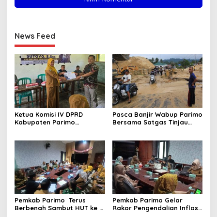
News Feed
Ketua Komisi IV DPRD
Pasca Banjir Wabup Parimo
Kabupaten Parimo
Bersama Satgas Tinjau
Laksanakan Reses Masa
Pelaksanaan Normalisasi
Persidangan III Tahun
Sungai di Desa Air Panas
Sidang 2025/2026
Pemkab Parimo Terus
Pemkab Parimo Gelar
Berbenah Sambut HUT ke –
Rakor Pengendalian Inflasi
81 Kemerdekaan RI Tahun
Dipimpin Kepala BSKDN