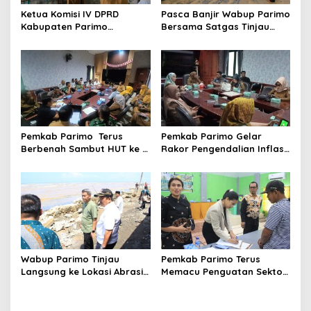
s
Ketua Komisi IV DPRD
Pasca Banjir Wabup Parimo
Kabupaten Parimo
Bersama Satgas Tinjau
Laksanakan Reses Masa
Pelaksanaan Normalisasi
Persidangan III Tahun
Sungai di Desa Air Panas
Sidang 2025/2026
Pemkab Parimo Terus
Pemkab Parimo Gelar
Berbenah Sambut HUT ke –
Rakor Pengendalian Inflasi
81 Kemerdekaan RI Tahun
Dipimpin Kepala BSKDN
2026
Kemendagri RI
Wabup Parimo Tinjau
Pemkab Parimo Terus
Langsung ke Lokasi Abrasi
Memacu Penguatan Sektor
Pantai di Desa Sidoan
Pertanian dan Perkebunan
sebagai Tulang Punggung
Ekonomi Daerah