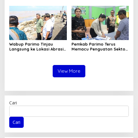
2026
Kemendagri RI
Wabup Parimo Tinjau
Pemkab Parimo Terus
Langsung ke Lokasi Abrasi
Memacu Penguatan Sektor
Pantai di Desa Sidoan
Pertanian dan Perkebunan
sebagai Tulang Punggung
Ekonomi Daerah
View More
Cari
Cari