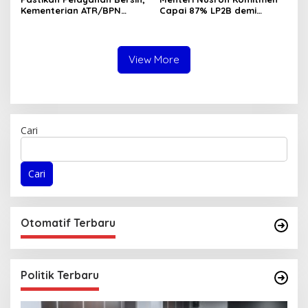
Kementerian ATR/BPN
Capai 87% LP2B demi
Gandeng KPK dalam Proses
Ketahanan Pangan
Perbaikan Sistem Layanan
Nasional
Pertanahan
View More
Cari
Cari
Otomatif Terbaru
Politik Terbaru