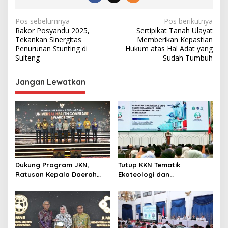
N
Pos sebelumnya
Pos berikutnya
Rakor Posyandu 2025,
Sertipikat Tanah Ulayat
a
Tekankan Sinergitas
Memberikan Kepastian
v
Penurunan Stunting di
Hukum atas Hal Adat yang
Sulteng
Sudah Tumbuh
i
g
Jangan Lewatkan
a
s
i
p
o
s
Dukung Program JKN,
Tutup KKN Tematik
Ratusan Kepala Daerah
Ekoteologi dan
Terima Penghargaan di
Pertanahan, Wamen Ossy
UHC Awards 2026.
Apresiasi Peran Mahasiswa
dalam Pencatatan Bidang
Tanah Wakaf