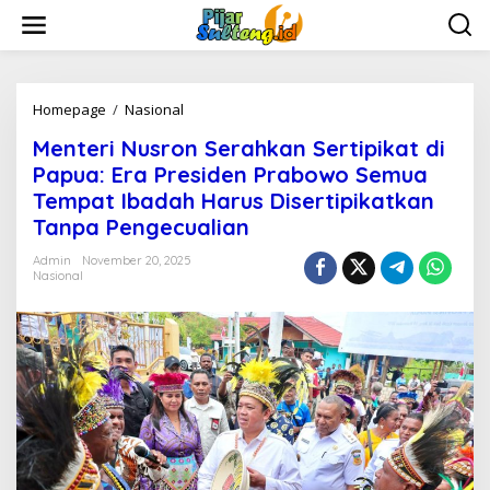
L
e
w
a
t
i
Homepage
/
Nasional
M
k
e
Menteri Nusron Serahkan Sertipikat di
e
n
k
t
Papua: Era Presiden Prabowo Semua
o
e
Tempat Ibadah Harus Disertipikatkan
n
r
Tanpa Pengecualian
t
i
e
N
Admin
November 20, 2025
n
u
Nasional
s
r
o
n
S
e
r
a
h
k
a