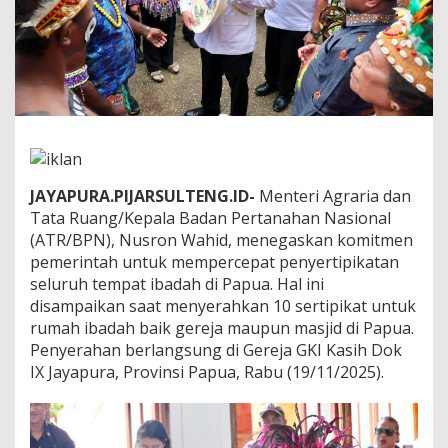
n
S
e
r
t
i
p
i
k
a
t
JAYAPURA.PIJARSULTENG.ID-
Menteri Agraria dan
d
Tata Ruang/Kepala Badan Pertanahan Nasional
i
(ATR/BPN), Nusron Wahid, menegaskan komitmen
P
pemerintah untuk mempercepat penyertipikatan
a
p
seluruh tempat ibadah di Papua. Hal ini
u
disampaikan saat menyerahkan 10 sertipikat untuk
a
rumah ibadah baik gereja maupun masjid di Papua.
:
Penyerahan berlangsung di Gereja GKI Kasih Dok
E
IX Jayapura, Provinsi Papua, Rabu (19/11/2025).
r
a
P
r
e