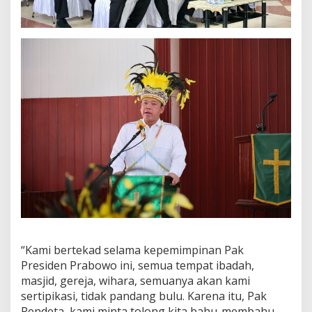
a
d
a
h
H
a
r
u
s
D
i
s
e
r
t
i
p
i
k
“Kami bertekad selama kepemimpinan Pak
a
t
Presiden Prabowo ini, semua tempat ibadah,
k
masjid, gereja, wihara, semuanya akan kami
a
sertipikasi, tidak pandang bulu. Karena itu, Pak
n
Pendeta, kami minta tolong kita bahu-membahu