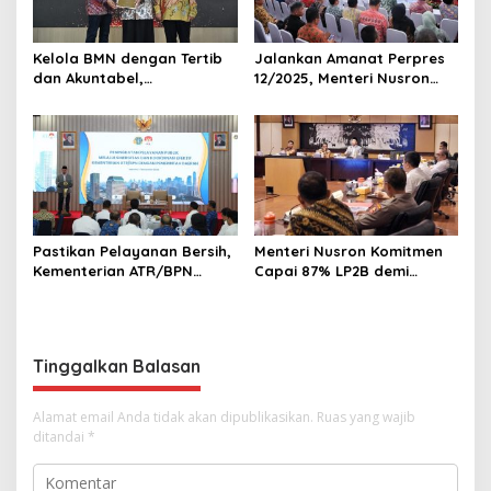
Kelola BMN dengan Tertib
Jalankan Amanat Perpres
dan Akuntabel,
12/2025, Menteri Nusron
Kementerian ATR/BPN
Minta Pemda di Jabar
Terima Anugerah Reksa
Lakukan Revisi Rencana
Bandha 2025
Tata Ruang
Pastikan Pelayanan Bersih,
Menteri Nusron Komitmen
Kementerian ATR/BPN
Capai 87% LP2B demi
Gandeng KPK dalam Proses
Ketahanan Pangan
Perbaikan Sistem Layanan
Nasional
Pertanahan
Tinggalkan Balasan
Alamat email Anda tidak akan dipublikasikan.
Ruas yang wajib
ditandai
*