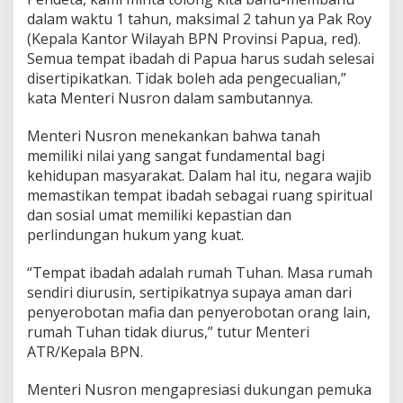
T
a
dalam waktu 1 tahun, maksimal 2 tahun ya Pak Roy
n
(Kepala Kantor Wilayah BPN Provinsi Papua, red).
p
Semua tempat ibadah di Papua harus sudah selesai
a
disertipikatkan. Tidak boleh ada pengecualian,”
P
kata Menteri Nusron dalam sambutannya.
e
n
g
Menteri Nusron menekankan bahwa tanah
e
memiliki nilai yang sangat fundamental bagi
c
kehidupan masyarakat. Dalam hal itu, negara wajib
u
memastikan tempat ibadah sebagai ruang spiritual
a
l
dan sosial umat memiliki kepastian dan
i
perlindungan hukum yang kuat.
a
n
“Tempat ibadah adalah rumah Tuhan. Masa rumah
sendiri diurusin, sertipikatnya supaya aman dari
penyerobotan mafia dan penyerobotan orang lain,
rumah Tuhan tidak diurus,” tutur Menteri
ATR/Kepala BPN.
Menteri Nusron mengapresiasi dukungan pemuka