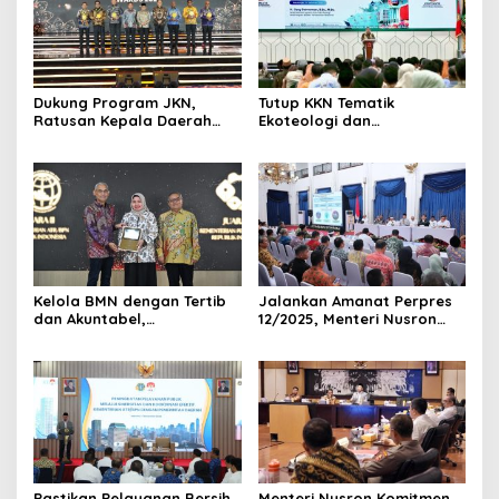
Dukung Program JKN,
Tutup KKN Tematik
Ratusan Kepala Daerah
Ekoteologi dan
Terima Penghargaan di
Pertanahan, Wamen Ossy
UHC Awards 2026.
Apresiasi Peran Mahasiswa
dalam Pencatatan Bidang
Tanah Wakaf
Kelola BMN dengan Tertib
Jalankan Amanat Perpres
dan Akuntabel,
12/2025, Menteri Nusron
Kementerian ATR/BPN
Minta Pemda di Jabar
Terima Anugerah Reksa
Lakukan Revisi Rencana
Bandha 2025
Tata Ruang
Pastikan Pelayanan Bersih,
Menteri Nusron Komitmen