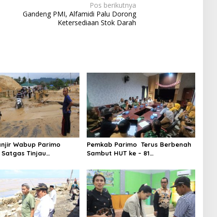
Pos berikutnya
Gandeng PMI, Alfamidi Palu Dorong
Ketersediaan Stok Darah
njir Wabup Parimo
Pemkab Parimo Terus Berbenah
Satgas Tinjau
Sambut HUT ke – 81
aan Normalisasi Sungai
Kemerdekaan RI Tahun 2026
ir Panas