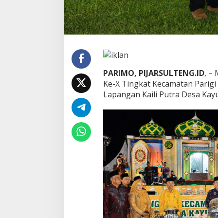
t
R
e
s
m
i
D
i
PARIMO, PIJARSULTENG.ID
, –
b
Ke-X Tingkat Kecamatan Parigi 
u
Lapangan Kaili Putra Desa Kay
k
a