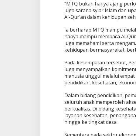
“MTQ bukan hanya ajang perlo
juga sarana syiar Islam dan u
Al-Qur’an dalam kehidupan sehar
Ia berharap MTQ mampu melahi
hanya mampu membaca Al-Qur’a
juga memahami serta mengamalk
kehidupan bermasyarakat, ber
Pada kesempatan tersebut, Pe
juga menyampaikan komitmen
manusia unggul melalui empat
pendidikan, kesehatan, ekonomi
Dalam bidang pendidikan, pem
seluruh anak memperoleh akse
berkualitas. Di bidang keseha
layanan kesehatan, penanganan 
hingga ke tingkat desa.
Sementara pada sektor ekonom