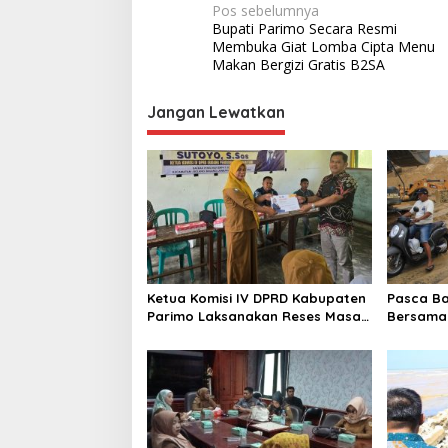
N
Pos sebelumnya
Bupati Parimo Secara Resmi
a
Membuka Giat Lomba Cipta Menu
v
Makan Bergizi Gratis B2SA
i
Jangan Lewatkan
g
a
s
i
p
o
s
Ketua Komisi IV DPRD Kabupaten
Pasca Ba
Parimo Laksanakan Reses Masa
Bersama 
Persidangan III Tahun Sidang
Pelaksan
2025/2026
di Desa A