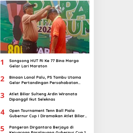
1
Songsong HUT RI Ke 77 Bina Marga
Gelar Lari Maraton
2
Binaan Lanal Palu, PS Tambu Utama
Gelar Pertandingan Persahabatan
dengan PS Sigi
3
Atlet Biliar Sulteng Ardin Wiranata
Dipanggil Ikut Seleknas
4
Open Tournament Tenn Ball Piala
Gubernur Cup I Diramaikan Atlet Biliar
Nasional
5
Pangeran Dirgantara Berjaya di
Kejuaraan Paralayang Gubernur Cup 1