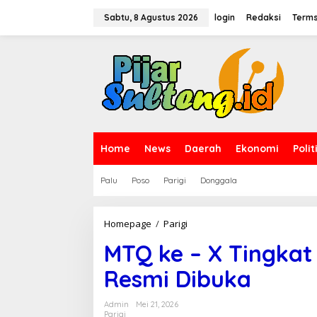
L
e
Sabtu, 8 Agustus 2026
login
Redaksi
Terms
w
a
t
i
k
e
k
o
n
t
Home
News
Daerah
Ekonomi
Polit
e
n
Palu
Poso
Parigi
Donggala
Homepage
/
Parigi
M
T
MTQ ke – X Tingkat
Q
k
Resmi Dibuka
e
-
X
Admin
Mei 21, 2026
T
Parigi