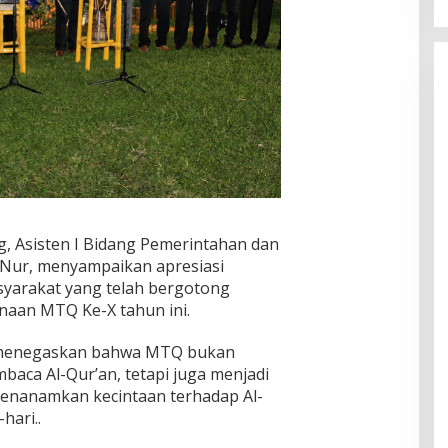
g, Asisten I Bidang Pemerintahan dan
 Nur, menyampaikan apresiasi
syarakat yang telah bergotong
aan MTQ Ke-X tahun ini.
 menegaskan bahwa MTQ bukan
aca Al-Qur’an, tetapi juga menjadi
menanamkan kecintaan terhadap Al-
hari..