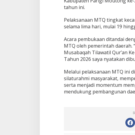
Kabupaten Parigi Moutong ke-
tahun ini.
Pelaksanaan MTQ tingkat keca
selama lima hari, mulai 19 hing
Acara pembukaan ditandai de
MTQ oleh pemerintah daerah. “
Musabaqah Tilawatil Qur’an Ke
Tahun 2026 saya nyatakan dibu
Melalui pelaksanaan MTQ ini 
silaturahmi masyarakat, memp
serta menjadi momentum memper
mendukung pembangunan daera
I