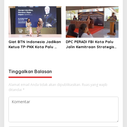
Peluang Investasi di KEK
Mendetail Terkait Dugaan
Palu
Pelanggaran AMDAL di
Lokasi CPM
Giat BTN Indonesia Jadikan
DPC PERADI FBI Kota Palu
Ketua TP-PKK Kota Palu
Jalin Kemitraan Strategis
sebagai Narasumber
dengan Lapas Perempuan
Fashion Week 2026
Kelas IIIA Palu
Tinggalkan Balasan
Alamat email Anda tidak akan dipublikasikan.
Ruas yang wajib
ditandai
*