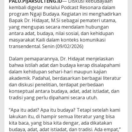
PALU.PIJARSULTENG.ID
— Diskusi kebudayaan
m
kembali digelar melalui Podcast Resonara dalam
b
program Ngaji Budaya. Kegiatan ini menghadirkan
o
Bapak Dr. Hidayat, M.Si sebagai pemateri utama,
n
g
yang mengupas secara mendalam hubungan
k
antara adat, budaya, nilai sosial, dan kehidupan
a
masyarakat Kaili dalam konteks komunikasi
r
transendental. Senin (09/02/2026)
A
k
a
Dalam pemaparannya, Dr. Hidayat menjelaskan
r
bahwa istilah adat dan budaya kerap disalapahami
A
dalam kehidupan sehari-hari maupun kajian
d
akademik. Padahal, berdasarkan berbagai literatur
a
t
dan diskusi penelitian, terdapat perbedaan
,
konseptual antara budaya, adat, adat istiadat, dan
B
tradisi yang perlu dipahami secara utuh.
u
d
“Apa itu adat? Apa itu budaya? Tetapi setelah kami
a
y
lakukan itu, di hampir semua literatur yang bisa
a
kita baca, yang bisa kita dengar, ada dikatakan
,
budaya, adat, adat istiadat, dan tradisi. Ada empat,”
d