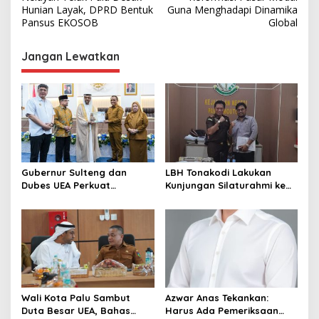
v
Hunian Layak, DPRD Bentuk
Guna Menghadapi Dinamika
Pansus EKOSOB
Global
i
g
Jangan Lewatkan
a
s
i
p
o
s
Gubernur Sulteng dan
LBH Tonakodi Lakukan
Dubes UEA Perkuat
Kunjungan Silaturahmi ke
Komitmen Investasi, Empat
Kantor Kejari Parimo
Sektor Jadi Prioritas
Wali Kota Palu Sambut
Azwar Anas Tekankan:
Duta Besar UEA, Bahas
Harus Ada Pemeriksaan