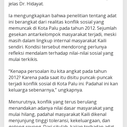
jelas Dr. Hidayat.
a
n
N
Ia mengungkapkan bahwa penelitian tentang adat
i
ini berangkat dari realitas konflik sosial yang
l
memuncak di Kota Palu pada tahun 2012. Sejumlah
a
gesekan antarkelompok masyarakat terjadi, meski
i
masih dalam lingkup internal masyarakat Kaili
M
a
sendiri. Kondisi tersebut mendorong perlunya
s
refleksi mendalam terhadap nilai-nilai sosial yang
y
mulai terkikis.
a
r
“Kenapa persoalan itu kita angkat pada tahun
a
k
2012? Karena pada saat itu disitu puncak-puncak
a
terjadi konflik sosial di Kota Palu ini. Padahal ini kan
t
keluarga sebenarnya,” ungkapnya.
K
a
Menurutnya, konflik yang terus berulang
i
l
menandakan adanya nilai dasar masyarakat yang
i
mulai hilang, padahal masyarakat Kaili dikenal
menjunjung tinggi toleransi, kekeluargaan, dan
gotong royong. Dari situlah, kajian terhadap adat