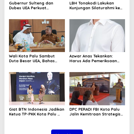
Gubernur Sulteng dan
LBH Tonakodi Lakukan
Dubes UEA Perkuat
Kunjungan Silaturahmi ke
Komitmen Investasi, Empat
Kantor Kejari Parimo
Sektor Jadi Prioritas
Wali Kota Palu Sambut
Azwar Anas Tekankan:
Duta Besar UEA, Bahas
Harus Ada Pemeriksaan
Peluang Investasi di KEK
Mendetail Terkait Dugaan
Palu
Pelanggaran AMDAL di
Lokasi CPM
Giat BTN Indonesia Jadikan
DPC PERADI FBI Kota Palu
Ketua TP-PKK Kota Palu
Jalin Kemitraan Strategis
sebagai Narasumber
dengan Lapas Perempuan
Fashion Week 2026
Kelas IIIA Palu