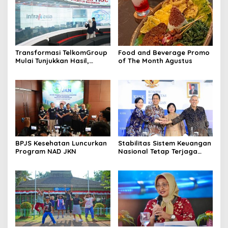
Transformasi TelkomGroup
Food and Beverage Promo
Mulai Tunjukkan Hasil,
of The Month Agustus
InfraNexia Catat Kinerja
Positif Perkuat
Infrastruktur Digital
Nasional
BPJS Kesehatan Luncurkan
Stabilitas Sistem Keuangan
Program NAD JKN
Nasional Tetap Terjaga
Didukung Koordinasi dan
Sinergi Kebijakan
Antrarototitas