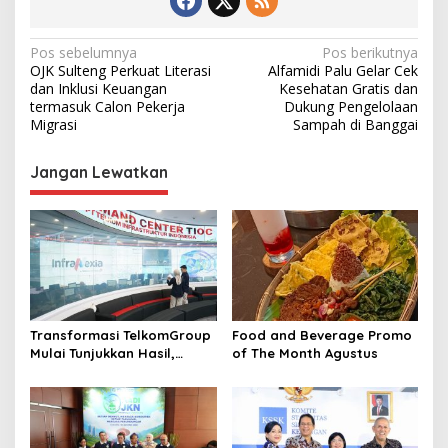
N
Pos sebelumnya
Pos berikutnya
OJK Sulteng Perkuat Literasi
Alfamidi Palu Gelar Cek
a
dan Inklusi Keuangan
Kesehatan Gratis dan
v
termasuk Calon Pekerja
Dukung Pengelolaan
Migrasi
Sampah di Banggai
i
g
Jangan Lewatkan
a
s
i
p
o
s
Transformasi TelkomGroup
Food and Beverage Promo
Mulai Tunjukkan Hasil,
of The Month Agustus
InfraNexia Catat Kinerja
Positif Perkuat
Infrastruktur Digital
Nasional