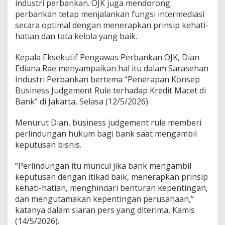
industri perbankan. OJK juga mendorong
e
perbankan tetap menjalankan fungsi intermediasi
p
secara optimal dengan menerapkan prinsip kehati-
a
s
hatian dan tata kelola yang baik.
t
i
Kepala Eksekutif Pengawas Perbankan OJK, Dian
a
Ediana Rae menyampaikan hal itu dalam Sarasehan
n
Industri Perbankan bertema “Penerapan Konsep
H
u
Business Judgement Rule terhadap Kredit Macet di
k
Bank” di Jakarta, Selasa (12/5/2026).
u
m
Menurut Dian, business judgement rule memberi
b
perlindungan hukum bagi bank saat mengambil
a
g
keputusan bisnis.
i
P
“Perlindungan itu muncul jika bank mengambil
e
keputusan dengan itikad baik, menerapkan prinsip
l
kehati-hatian, menghindari benturan kepentingan,
a
k
dan mengutamakan kepentingan perusahaan,”
u
katanya dalam siaran pers yang diterima, Kamis
I
(14/5/2026).
n