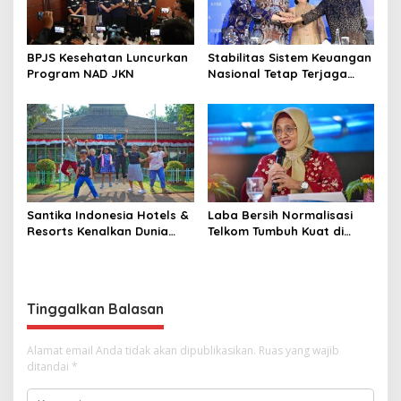
BPJS Kesehatan Luncurkan
Stabilitas Sistem Keuangan
Program NAD JKN
Nasional Tetap Terjaga
Didukung Koordinasi dan
Sinergi Kebijakan
Antrarototitas
Santika Indonesia Hotels &
Laba Bersih Normalisasi
Resorts Kenalkan Dunia
Telkom Tumbuh Kuat di
Perhotelan Kepada Anak-
Paruh Pertama 2026
anak Asuhan SOS Children’s
Villages di Indonesia
Tinggalkan Balasan
Alamat email Anda tidak akan dipublikasikan.
Ruas yang wajib
ditandai
*