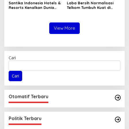
Santika Indonesia Hotels &
Laba Bersih Normalisasi
Resorts Kenalkan Dunia
Telkom Tumbuh Kuat di
Perhotelan Kepada Anak-
Paruh Pertama 2026
anak Asuhan SOS Children’s
Villages di Indonesia
View More
Cari
Cari
Otomatif Terbaru
Politik Terbaru