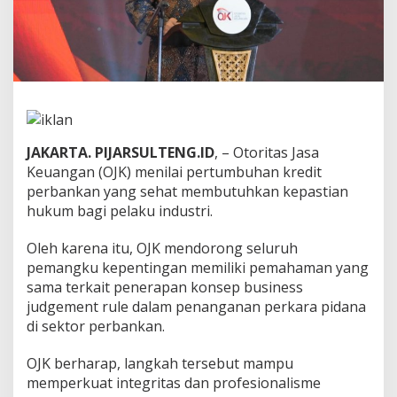
n
K
r
e
d
i
t
P
e
JAKARTA. PIJARSULTENG.ID
, – Otoritas Jasa
r
b
Keuangan (OJK) menilai pertumbuhan kredit
a
perbankan yang sehat membutuhkan kepastian
n
hukum bagi pelaku industri.
k
a
Oleh karena itu, OJK mendorong seluruh
n
B
pemangku kepentingan memiliki pemahaman yang
u
sama terkait penerapan konsep business
t
judgement rule dalam penanganan perkara pidana
u
di sektor perbankan.
h
k
a
OJK berharap, langkah tersebut mampu
n
memperkuat integritas dan profesionalisme
K