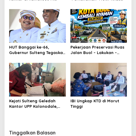
Bahas Penyediaan SR di
Daerah Terbaru Bomba
Parimo
Saga di HUT ke-46
Dekranas
HUT Banggai ke-66,
Pekerjaan Preservasi Ruas
Gubernur Sulteng Tegaskan
Jalan Buol – Lakukan –
Sinergi Jadi Kunci
Laulalang – Lingadan Telah
Kemajuan Daerah
Rampung Warga Buol
Sangat Legah
Kejati Sulteng Geledah
IBI Ungkap KTD di Morut
Kantor UPP Kolonodale,
Tinggi
Dalami Dugaan Korupsi
Tambang Nikel PT
Cocoman
Tinggalkan Balasan