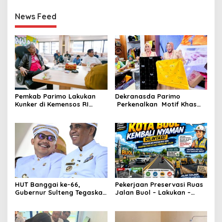
News Feed
Pemkab Parimo Lakukan
Dekranasda Parimo
Kunker di Kemensos RI
Perkenalkan Motif Khas
Bahas Penyediaan SR di
Daerah Terbaru Bomba
Parimo
Saga di HUT ke-46
Dekranas
HUT Banggai ke-66,
Pekerjaan Preservasi Ruas
Gubernur Sulteng Tegaskan
Jalan Buol – Lakukan –
Sinergi Jadi Kunci
Laulalang – Lingadan Telah
Kemajuan Daerah
Rampung Warga Buol
Sangat Legah