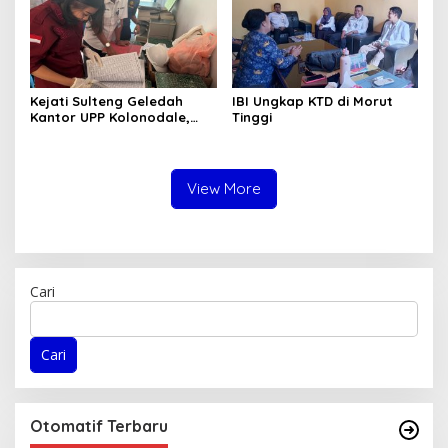
Kejati Sulteng Geledah
IBI Ungkap KTD di Morut
Kantor UPP Kolonodale,
Tinggi
Dalami Dugaan Korupsi
Tambang Nikel PT
Cocoman
View More
Cari
Cari
Otomatif Terbaru