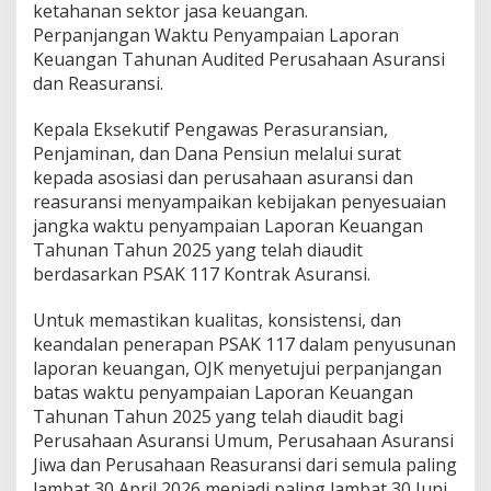
ketahanan sektor jasa keuangan.
i
Perpanjangan Waktu Penyampaian Laporan
h
i
Keuangan Tahunan Audited Perusahaan Asuransi
n
dan Reasuransi.
g
g
Kepala Eksekutif Pengawas Perasuransian,
a
Penjaminan, dan Dana Pensiun melalui surat
J
u
kepada asosiasi dan perusahaan asuransi dan
n
reasuransi menyampaikan kebijakan penyesuaian
i
jangka waktu penyampaian Laporan Keuangan
2
Tahunan Tahun 2025 yang telah diaudit
0
berdasarkan PSAK 117 Kontrak Asuransi.
2
6
Untuk memastikan kualitas, konsistensi, dan
keandalan penerapan PSAK 117 dalam penyusunan
laporan keuangan, OJK menyetujui perpanjangan
batas waktu penyampaian Laporan Keuangan
Tahunan Tahun 2025 yang telah diaudit bagi
Perusahaan Asuransi Umum, Perusahaan Asuransi
Jiwa dan Perusahaan Reasuransi dari semula paling
lambat 30 April 2026 menjadi paling lambat 30 Juni