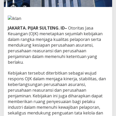
k
t
u
L
a
p
JAKARTA. PIJAR SULTENG. ID–
Otoritas Jasa
o
Keuangan (OJK) menetapkan sejumlah kebijakan
r
dalam rangka menjaga kualitas pelaporan serta
a
mendukung kesiapan perusahaan asuransi,
n
K
perusahaan reasuransi dan perusahaan
e
penjaminan dalam memenuhi ketentuan yang
u
berlaku.
a
n
Kebijakan tersebut diterbitkan sebagai wujud
g
a
respons OJK dalam menjaga kinerja, stabilitas, dan
n
keberlangsungan perusahaan asuransi,
A
perusahaan reasuransi dan perusahaan
s
penjaminan. Kebijakan ini juga diharapkan dapat
u
memberikan ruang penyesuaian bagi pelaku
r
a
industri dalam memenuhi kewajiban pelaporan,
n
sekaligus mendukung penguatan tata kelola dan
s