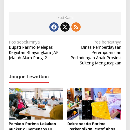
Ikuti Kami
N
Pos sebelumnya
Pos berikutnya
Bupati Parimo Melepas
Dinas Pemberdayaan
a
Kegiatan Bhayangkara JAP
Perempuan dan
v
Jelajah Alam Parigi 2
Perlindungan Anak Provinsi
Sulteng Mengucapkan
i
g
Jangan Lewatkan
a
s
i
p
o
s
Pemkab Parimo Lakukan
Dekranasda Parimo
Kunker di Kemensos RI
Perkenalkan Motif Khas