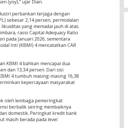
en (yoy),” ujar Dian.
 industri perbankan terjaga dengan
L) sebesar 2,14 persen, permodalan
a likuiditas yang memadai jauh di atas
mbara, rasio Capital Adequacy Ratio
rsen pada Januari 2026, sementara
dal Inti (KBMI) 4 mencatatkan CAR
dan KBMI 4 bahkan mencapai dua
en dan 13,34 persen. Dari sisi
KBMI 4 tumbuh masing-masing 16,38
cerminkan kepercayaan masyarakat
ok oleh lembaga pemeringkat
ensi berbalik seiring membaiknya
an domestik. Peringkat kredit bank
ut masih berada pada level