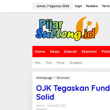
L
e
Jumat, 7 Agustus 2026
login
Redaksi
Terms
w
a
t
i
k
e
k
o
n
t
Home
News
Daerah
Ekonomi
Polit
e
n
Palu
Poso
Parigi
Donggala
Homepage
/
Ekonomi
O
J
OJK Tegaskan Fund
K
T
Solid
e
g
a
Admin
Maret 25, 2026
s
Ekonomi