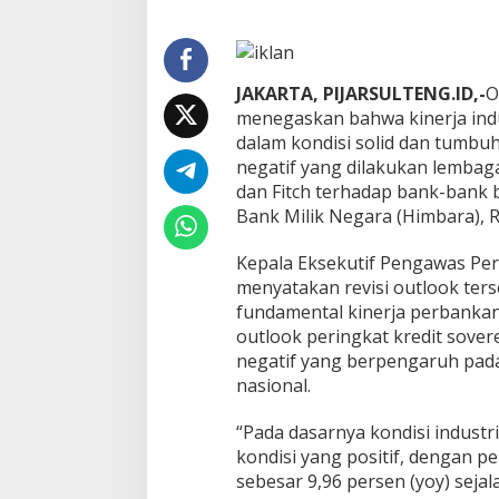
t
a
p
S
JAKARTA, PIJARSULTENG.ID,-
O
o
menegaskan bahwa kinerja ind
l
i
dalam kondisi solid dan tumbuh
d
negatif yang dilakukan lembag
dan Fitch terhadap bank-bank
Bank Milik Negara (Himbara), R
Kepala Eksekutif Pengawas Per
menyatakan revisi outlook ter
fundamental kinerja perbankan
outlook peringkat kredit sovere
negatif yang berpengaruh pada
nasional.
“Pada dasarnya kondisi indust
kondisi yang positif, dengan p
sebesar 9,96 persen (yoy) sej