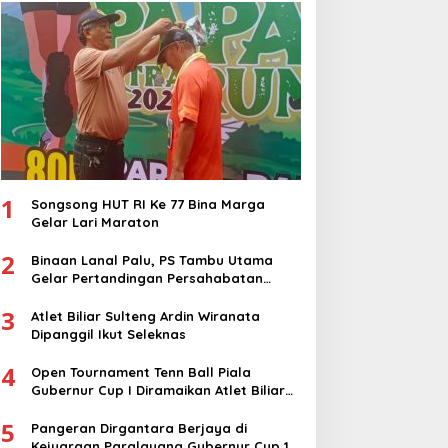
1
Songsong HUT RI Ke 77 Bina Marga
Gelar Lari Maraton
2
Binaan Lanal Palu, PS Tambu Utama
Gelar Pertandingan Persahabatan
dengan PS Sigi
3
Atlet Biliar Sulteng Ardin Wiranata
Dipanggil Ikut Seleknas
4
Open Tournament Tenn Ball Piala
Gubernur Cup I Diramaikan Atlet Biliar
Nasional
5
Pangeran Dirgantara Berjaya di
Kejuaraan Paralayang Gubernur Cup 1