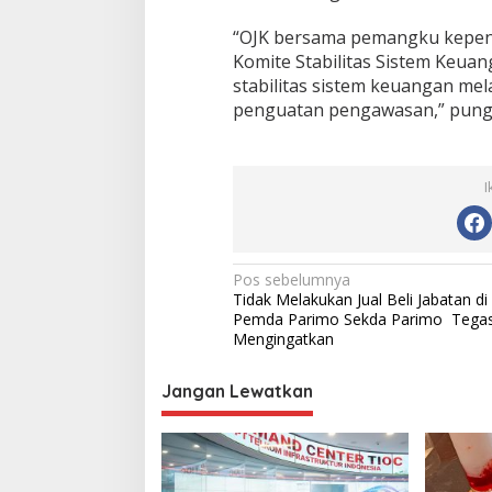
“OJK bersama pemangku kepent
Komite Stabilitas Sistem Keua
stabilitas sistem keuangan mel
penguatan pengawasan,” pung
I
N
Pos sebelumnya
Tidak Melakukan Jual Beli Jabatan di
a
Pemda Parimo Sekda Parimo Tega
v
Mengingatkan
i
Jangan Lewatkan
g
a
s