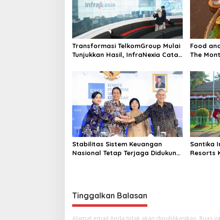
i
p
o
s
Transformasi TelkomGroup Mulai
Food an
Tunjukkan Hasil, InfraNexia Catat
The Mont
Kinerja Positif Perkuat
Infrastruktur Digital Nasional
Stabilitas Sistem Keuangan
Santika 
Nasional Tetap Terjaga Didukung
Resorts 
Koordinasi dan Sinergi Kebijakan
Perhotel
Antrarototitas
Asuhan SO
Indonesi
Tinggalkan Balasan
Alamat email Anda tidak akan dipublikasikan.
Ruas ya