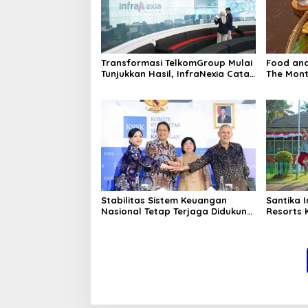
Transformasi TelkomGroup Mulai
Food an
Tunjukkan Hasil, InfraNexia Catat
The Mont
Kinerja Positif Perkuat
Infrastruktur Digital Nasional
Stabilitas Sistem Keuangan
Santika 
Nasional Tetap Terjaga Didukung
Resorts 
Koordinasi dan Sinergi Kebijakan
Perhotel
Antrarototitas
Asuhan SO
Indonesi