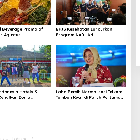
d Beverage Promo of
BPJS Kesehatan Luncurkan
h Agustus
Program NAD JKN
Indonesia Hotels &
Laba Bersih Normalisasi Telkom
Kenalkan Dunia
Tumbuh Kuat di Paruh Pertama
an Kepada Anak-anak
2026
S Children’s Villages di
a
ng wajib ditandai
*