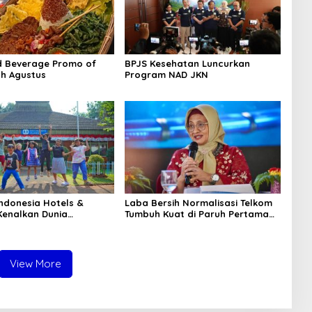
d Beverage Promo of
BPJS Kesehatan Luncurkan
h Agustus
Program NAD JKN
Indonesia Hotels &
Laba Bersih Normalisasi Telkom
Kenalkan Dunia
Tumbuh Kuat di Paruh Pertama
an Kepada Anak-anak
2026
S Children’s Villages di
a
View More