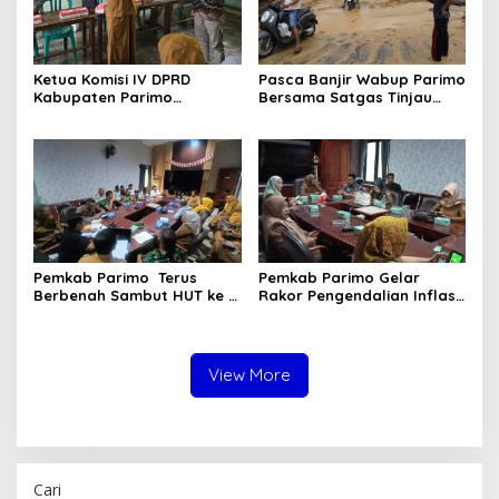
Ketua Komisi IV DPRD
Pasca Banjir Wabup Parimo
Kabupaten Parimo
Bersama Satgas Tinjau
Laksanakan Reses Masa
Pelaksanaan Normalisasi
Persidangan III Tahun
Sungai di Desa Air Panas
Sidang 2025/2026
Pemkab Parimo Terus
Pemkab Parimo Gelar
Berbenah Sambut HUT ke –
Rakor Pengendalian Inflasi
81 Kemerdekaan RI Tahun
Dipimpin Kepala BSKDN
2026
Kemendagri RI
View More
Cari