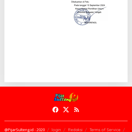
@PijarSulteng.id - 2020
login
Redaksi
Terms of Service