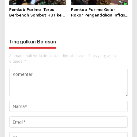
Pemkab Parimo Terus
Pemkab Parimo Gelar
Berbenah Sambut HUT ke –
Rakor Pengendalian Inflasi
81 Kemerdekaan RI Tahun
Dipimpin Kepala BSKDN
2026
Kemendagri RI
Tinggalkan Balasan
Alamat email Anda tidak akan dipublikasikan.
Ruas yang wajib
ditandai
*