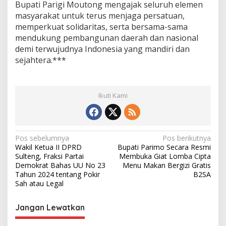
Bupati Parigi Moutong mengajak seluruh elemen
masyarakat untuk terus menjaga persatuan,
memperkuat solidaritas, serta bersama-sama
mendukung pembangunan daerah dan nasional
demi terwujudnya Indonesia yang mandiri dan
sejahtera.***
Ikuti Kami
N
Pos sebelumnya
Pos berikutnya
Wakil Ketua II DPRD
Bupati Parimo Secara Resmi
a
Sulteng, Fraksi Partai
Membuka Giat Lomba Cipta
v
Demokrat Bahas UU No 23
Menu Makan Bergizi Gratis
Tahun 2024 tentang Pokir
B2SA
i
Sah atau Legal
g
Jangan Lewatkan
a
s