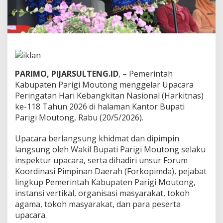
c
a
r
a
H
a
r
k
PARIMO, PIJARSULTENG.ID
, – Pemerintah
i
Kabupaten Parigi Moutong menggelar Upacara
t
Peringatan Hari Kebangkitan Nasional (Harkitnas)
n
a
ke-118 Tahun 2026 di halaman Kantor Bupati
s
Parigi Moutong, Rabu (20/5/2026).
k
e
Upacara berlangsung khidmat dan dipimpin
-
langsung oleh Wakil Bupati Parigi Moutong selaku
1
1
inspektur upacara, serta dihadiri unsur Forum
8
Koordinasi Pimpinan Daerah (Forkopimda), pejabat
T
lingkup Pemerintah Kabupaten Parigi Moutong,
a
instansi vertikal, organisasi masyarakat, tokoh
h
agama, tokoh masyarakat, dan para peserta
u
n
upacara.
2