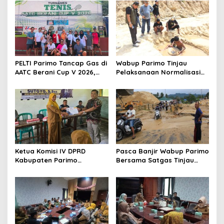
i
p
o
s
PELTI Parimo Tancap Gas di
Wabup Parimo Tinjau
AATC Berani Cup V 2026,
Pelaksanaan Normalisasi
Era Hestiwati Perkuat
Sungai di Desa Air Panas
Fondasi Menuju Porprov X
Sulteng
Ketua Komisi IV DPRD
Pasca Banjir Wabup Parimo
Kabupaten Parimo
Bersama Satgas Tinjau
Laksanakan Reses Masa
Pelaksanaan Normalisasi
Persidangan III Tahun
Sungai di Desa Air Panas
Sidang 2025/2026