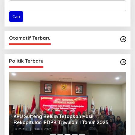
Cari
Otomatif Terbaru
Politik Terbaru
KPU Sulteng Belum Tetapkan Hasil
P
Rekapitulasi PDPB Triwulan II Tahun 2025
A
T
Di Politik
|
Juli 4, 2025
Di 