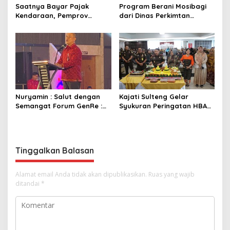
Saatnya Bayar Pajak
Program Berani Mosibagi
Kendaraan, Pemprov
dari Dinas Perkimtan
Sulteng Berikan Bebas
Sulteng. Warga Terbantu
Denda dan Diskon 50
untuk Saling Berbagi
Persen
Nuryamin : Salut dengan
Kajati Sulteng Gelar
Semangat Forum GenRe :
Syukuran Peringatan HBA
Gelar Adujak GenRe
ke – 66 Tahun 2026 Secara
Sulteng secara Mandiri dan
Virtual
Meriah
Tinggalkan Balasan
Alamat email Anda tidak akan dipublikasikan.
Ruas yang wajib
ditandai
*