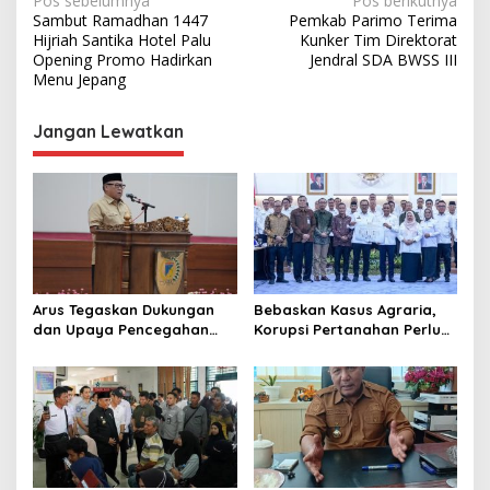
N
Pos sebelumnya
Pos berikutnya
Sambut Ramadhan 1447
Pemkab Parimo Terima
a
Hijriah Santika Hotel Palu
Kunker Tim Direktorat
v
Opening Promo Hadirkan
Jendral SDA BWSS III
Menu Jepang
i
g
Jangan Lewatkan
a
s
i
p
o
s
Arus Tegaskan Dukungan
Bebaskan Kasus Agraria,
dan Upaya Pencegahan
Korupsi Pertanahan Perlu
dan Pemberantasan
Dicegah. Pemprov Sulteng
Korupsi
Gandeng KPK-ATR/BPN