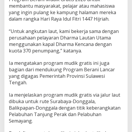
k
membantu masyarakat, pelajar atau mahasiswa
u
yang ingin pulang ke kampung halaman mereka
t
dalam rangka Hari Raya Idul Fitri 1447 Hijriah.
a
n
L
“Untuk angkutan laut, kami bekerja sama dengan
a
perusahaan pelayaran Dharma Lautan Utama
u
menggunakan kapal Dharma Kencana dengan
t
kuota 370 penumpang,” katanya.
d
a
n
Ia mengatakan program mudik gratis ini juga
D
bagian dari mendukung Program Berani Lancar
a
yang digagas Pemerintah Provinsi Sulawesi
r
Tengah.
a
t
Ia menjelaskan program mudik gratis via jalur laut
dibuka untuk rute Surabaya-Donggala,
Balikpapan-Donggala dengan titik keberangkatan
Pelabuhan Tanjung Perak dan Pelabuhan
Semayang.