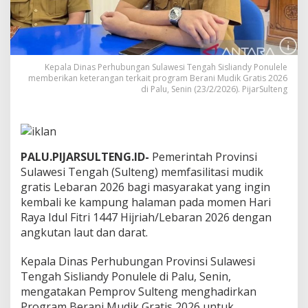
i
t
a
s
i
Kepala Dinas Perhubungan Sulawesi Tengah Sisliandy Ponulele
M
memberikan keterangan terkait program Berani Mudik Gratis 2026
u
di Palu, Senin (23/2/2026). PijarSulteng
d
i
k
G
r
PALU.PIJARSULTENG.ID-
Pemerintah Provinsi
a
t
Sulawesi Tengah (Sulteng) memfasilitasi mudik
i
gratis Lebaran 2026 bagi masyarakat yang ingin
s
kembali ke kampung halaman pada momen Hari
d
Raya Idul Fitri 1447 Hijriah/Lebaran 2026 dengan
e
n
angkutan laut dan darat.
g
a
Kepala Dinas Perhubungan Provinsi Sulawesi
n
Tengah Sisliandy Ponulele di Palu, Senin,
A
mengatakan Pemprov Sulteng menghadirkan
n
g
Program Berani Mudik Gratis 2026 untuk