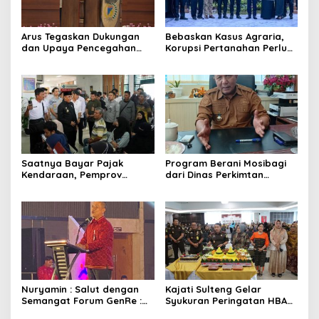
Arus Tegaskan Dukungan
Bebaskan Kasus Agraria,
dan Upaya Pencegahan
Korupsi Pertanahan Perlu
dan Pemberantasan
Dicegah. Pemprov Sulteng
Korupsi
Gandeng KPK-ATR/BPN
Saatnya Bayar Pajak
Program Berani Mosibagi
Kendaraan, Pemprov
dari Dinas Perkimtan
Sulteng Berikan Bebas
Sulteng. Warga Terbantu
Denda dan Diskon 50
untuk Saling Berbagi
Persen
Nuryamin : Salut dengan
Kajati Sulteng Gelar
Semangat Forum GenRe :
Syukuran Peringatan HBA
Gelar Adujak GenRe
ke – 66 Tahun 2026 Secara