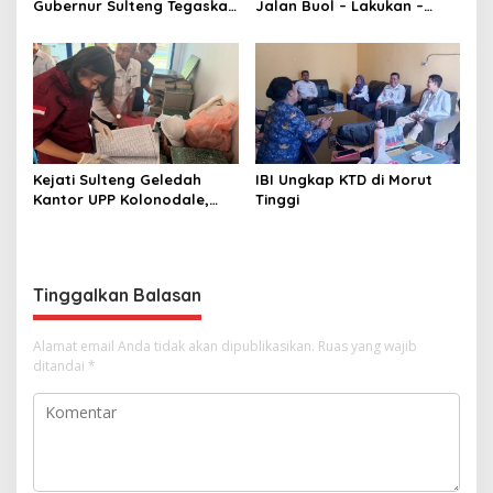
Gubernur Sulteng Tegaskan
Jalan Buol – Lakukan –
Sinergi Jadi Kunci
Laulalang – Lingadan Telah
Kemajuan Daerah
Rampung Warga Buol
Sangat Legah
Kejati Sulteng Geledah
IBI Ungkap KTD di Morut
Kantor UPP Kolonodale,
Tinggi
Dalami Dugaan Korupsi
Tambang Nikel PT
Cocoman
Tinggalkan Balasan
Alamat email Anda tidak akan dipublikasikan.
Ruas yang wajib
ditandai
*