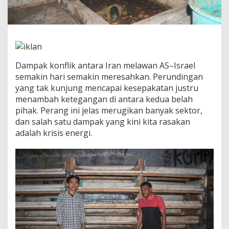
M
e
n
j
a
w
a
Dampak konflik antara Iran melawan AS–Israel
b
semakin hari semakin meresahkan. Perundingan
T
yang tak kunjung mencapai kesepakatan justru
a
n
menambah ketegangan di antara kedua belah
t
pihak. Perang ini jelas merugikan banyak sektor,
a
dan salah satu dampak yang kini kita rasakan
n
adalah krisis energi.
g
a
n
K
r
i
s
i
s
E
n