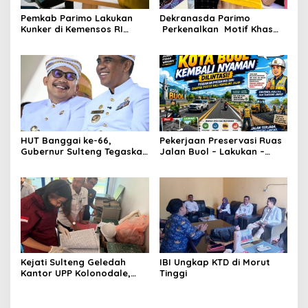
Pemkab Parimo Lakukan
Dekranasda Parimo
Kunker di Kemensos RI
Perkenalkan Motif Khas
Bahas Penyediaan SR di
Daerah Terbaru Bomba
Parimo
Saga di HUT ke-46
Dekranas
HUT Banggai ke-66,
Pekerjaan Preservasi Ruas
Gubernur Sulteng Tegaskan
Jalan Buol – Lakukan –
Sinergi Jadi Kunci
Laulalang – Lingadan Telah
Kemajuan Daerah
Rampung Warga Buol
Sangat Legah
Kejati Sulteng Geledah
IBI Ungkap KTD di Morut
Kantor UPP Kolonodale,
Tinggi
Dalami Dugaan Korupsi
Tambang Nikel PT
Cocoman