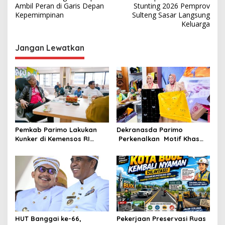
a
Ambil Peran di Garis Depan
Stunting 2026 Pemprov
v
Kepemimpinan
Sulteng Sasar Langsung
Keluarga
i
g
Jangan Lewatkan
a
s
i
p
o
s
Pemkab Parimo Lakukan
Dekranasda Parimo
Kunker di Kemensos RI
Perkenalkan Motif Khas
Bahas Penyediaan SR di
Daerah Terbaru Bomba
Parimo
Saga di HUT ke-46
Dekranas
HUT Banggai ke-66,
Pekerjaan Preservasi Ruas