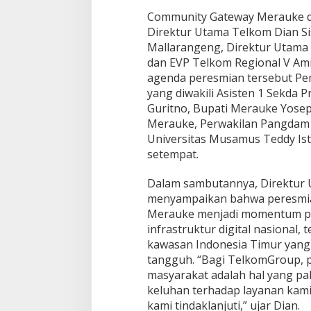
o
Community Gateway Merauke di
m
Direktur Utama Telkom Dian Sis
m
Mallarangeng, Direktur Utama
u
dan EVP Telkom Regional V Ami
n
i
agenda peresmian tersebut Pem
t
yang diwakili Asisten 1 Sekda 
y
Guritno, Bupati Merauke Yosep
G
Merauke, Perwakilan Pangdam 
a
t
Universitas Musamus Teddy Is
e
setempat.
w
a
Dalam sambutannya, Direktur 
y
menyampaikan bahwa peresmian
M
e
Merauke menjadi momentum p
r
infrastruktur digital nasional,
a
kawasan Indonesia Timur yang
u
tangguh. “Bagi TelkomGroup, 
k
masyarakat adalah hal yang pal
e
keluhan terhadap layanan kami
kami tindaklanjuti,” ujar Dian.