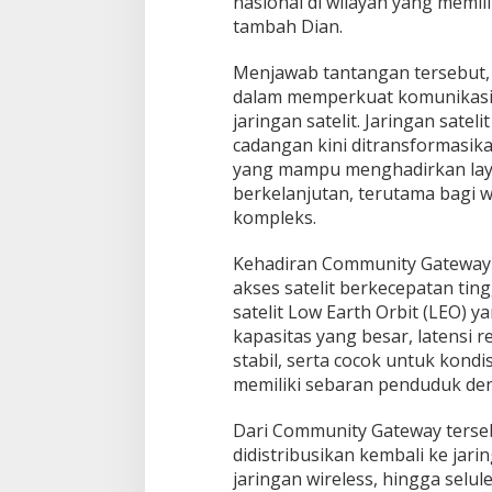
nasional di wilayah yang memili
tambah Dian.
Menjawab tantangan tersebut,
dalam memperkuat komunikasi 
jaringan satelit. Jaringan satel
cadangan kini ditransformasika
yang mampu menghadirkan lay
berkelanjutan, terutama bagi w
kompleks.
Kehadiran Community Gateway 
akses satelit berkecepatan tingg
satelit Low Earth Orbit (LEO)
kapasitas yang besar, latensi 
stabil, serta cocok untuk kond
memiliki sebaran penduduk den
Dari Community Gateway terse
didistribusikan kembali ke jaring
jaringan wireless, hingga selu