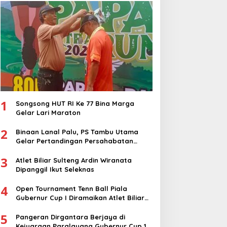
1
Songsong HUT RI Ke 77 Bina Marga
Gelar Lari Maraton
2
Binaan Lanal Palu, PS Tambu Utama
Gelar Pertandingan Persahabatan
dengan PS Sigi
3
Atlet Biliar Sulteng Ardin Wiranata
Dipanggil Ikut Seleknas
4
Open Tournament Tenn Ball Piala
Gubernur Cup I Diramaikan Atlet Biliar
Nasional
5
Pangeran Dirgantara Berjaya di
Kejuaraan Paralayang Gubernur Cup 1