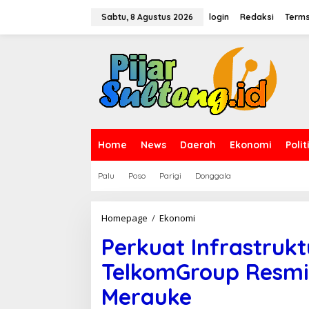
L
e
Sabtu, 8 Agustus 2026
login
Redaksi
Terms
w
a
t
i
k
e
k
o
n
t
Home
News
Daerah
Ekonomi
Polit
e
n
Palu
Poso
Parigi
Donggala
Homepage
/
Ekonomi
P
e
Perkuat Infrastrukt
r
k
TelkomGroup Resm
u
a
Merauke
t
I