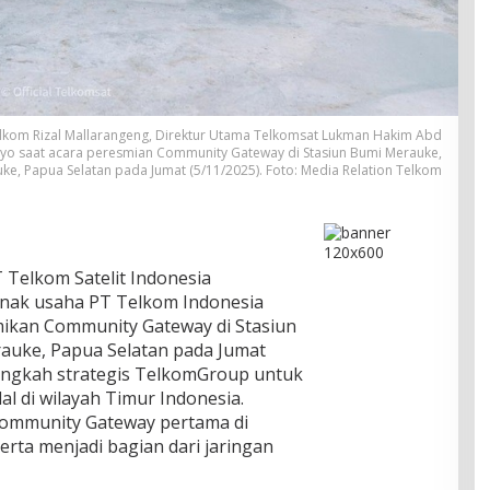
Telkom Rizal Mallarangeng, Direktur Utama Telkomsat Lukman Hakim Abd
gyo saat acara peresmian Community Gateway di Stasiun Bumi Merauke,
e, Papua Selatan pada Jumat (5/11/2025). Foto: Media Relation Telkom
 Telkom Satelit Indonesia
nak usaha PT Telkom Indonesia
mikan Community Gateway di Stasiun
uke, Papua Selatan pada Jumat
n langkah strategis TelkomGroup untuk
l di wilayah Timur Indonesia.
i Community Gateway pertama di
erta menjadi bagian dari jaringan