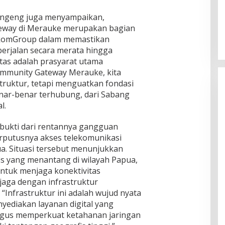
rangeng juga menyampaikan,
way di Merauke merupakan bagian
lkomGroup dalam memastikan
 berjalan secara merata hingga
itas adalah prasyarat utama
mmunity Gateway Merauke, kita
ruktur, tetapi menguatkan fondasi
nar-benar terhubung, dari Sabang
l.
erbukti dari rentannya gangguan
rputusnya akses telekomunikasi
pua. Situasi tersebut menunjukkan
s yang menantang di wilayah Papua,
untuk menjaga konektivitas
rjaga dengan infrastruktur
. “Infrastruktur ini adalah wujud nyata
ediakan layanan digital yang
aligus memperkuat ketahanan jaringan