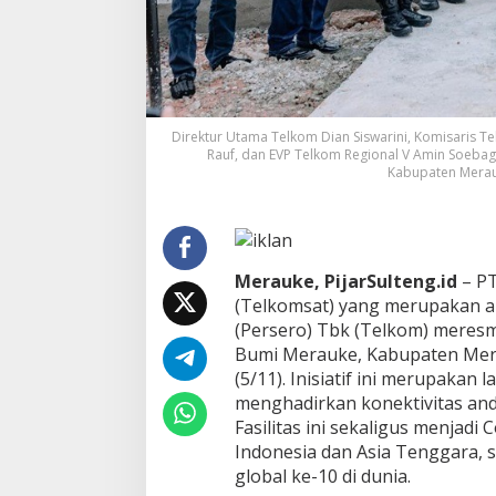
a
p
u
a
,
T
e
Direktur Utama Telkom Dian Siswarini, Komisaris 
Rauf, dan EVP Telkom Regional V Amin Soeba
l
Kabupaten Merauk
k
o
m
G
r
o
Merauke, PijarSulteng.id
– PT
u
(Telkomsat) yang merupakan a
p
(Persero) Tbk (Telkom) meres
R
Bumi Merauke, Kabupaten Mera
e
s
(5/11). Inisiatif ini merupaka
m
menghadirkan konektivitas anda
i
Fasilitas ini sekaligus menjad
k
Indonesia dan Asia Tenggara, s
a
global ke-10 di dunia.
n
C